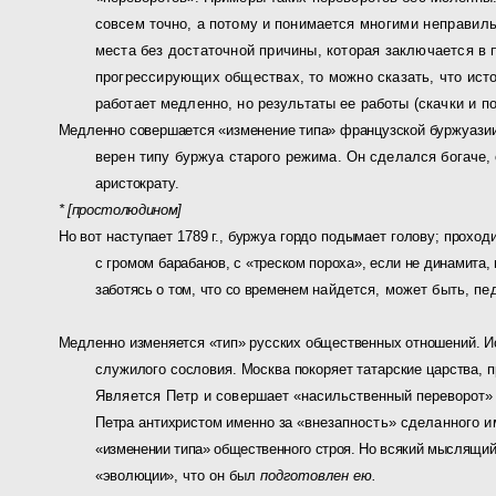
совсем точно, а потому и понимается
многими неправиль
места без достаточной причины, которая заключается в
прогрессирующих общест­вах, то можно сказать, что ист
работает медленно, но результаты ее работы
(скачки и 
Медленно совершается «изменение типа» французской бур
жуазии
верен
типу буржуа старого режима. Он сделался богаче, 
аристократу.
* [простолюдином]
Но вот на
ступает 1789 г., буржуа гордо подымает голову; прохо
с громом бара
банов, с «треском пороха», если не динамита,
заботясь о том, что со временем
найдется, может быть, пед
Медленно изменяется «тип» русских общественных отноше­
ний. И
служи­
лого сословия. Москва покоряет татарские царства, 
Является Петр и совер­
шает «насильственный переворот» 
Петра антихристом именно за «вне­
запность» сделанного и
«изменении типа» общественного строя. Но всякий мысля­
щий
«эволюции»,
что он был
подготовлен ею.