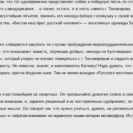
ом, что
тот одновременно представляет собою и победную песнь по слу
го самодержавия... а также, кстати, я
в честь самого г. Тихомирова
августейшие объятия, прижать его некогда буйную головушку к
своей ж
ества. «Бестия наш брат,
русский человек!» — воскликнул однажды Б
ого собираются заколоть по случаю пробуждения верноподдан­нических 
 это показывает за­
висть, обуявшая добрых, никогда не бунтовавших 
а»
,
который упорно не желает поми­
риться с г. Тихомировым и сердито в
ристу. Не помогли, значит, и комплименты Каткову! Надо думать, что
мораль притча
блудном сыне. Тем не менее выходки «Русского вестника»
я счас
тливейшим из смертных. Он чрезвычайно доволен собою
и св
е внимание, и, заранее
уверенный в их восторженных одобрениях, он 
ые мысли. Он говорит им, что нужно учиться,
думать, не увлекаться
ных» и
«обратим внимание» на пережитую нашим автором метаморфозу.
Ист