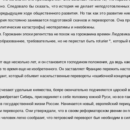
но. Следовало бы сказать, что история не
делает неподготовленных 
предыдущем ходе общественного развития. Но так как это раз­
витие ни
ория постоянно занимается под­готовкой скачков и переворотов. Она п
политические катастрофы) неотвратимы и неизбежны.
. Горожанин эпохи регентства не похож на горожанина
времен Людовик
образован­нее, требовательнее, но не перестал быть
roturier
*, который
дит еще несколько лет, и он становится господином положения, да ведь
как
 в то время еще не
изобретенного. Он заставляет Францию пережить нас
ант, который объявит насильствен­
ные перевороты «ошибочной концепци
счезают удельные княжества, бояре окончательно подчи­
няются царской 
приобретает Сибирь, присоединяет к себе половину южной Руси, но все-та
в государственной жизни России. Начинается новый, европейский период
м переворота. Они утверждали, что в
своем реформаторском рвении он п
 человек легко сообразит, что петровский переворот был
необходим в сил