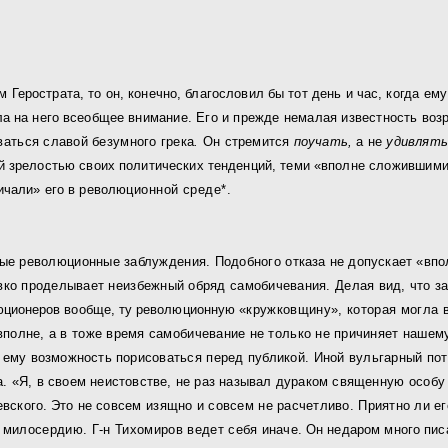
м Герострата, то он, конечно, благословил бы тот день и час,
когда ем
ла на него всеобщее
внимание. Его и прежде немалая известность возр
аться славой безумного грека
.
Он
стремится
поучать,
а не
удивлят
ой зрелостью своих политических тенденций, теми «вполне
сложившими
чали» его в револю­
ционной среде*.
ые революционные заблуждения. Подобного от­
каза не допускает «вп
овко
проделывает неизбежный обряд самобичевания. Делая вид, что
з
юционеров вообще, ту революционную
«кружковщину», которая могла 
вполне, а в тоже время самобичевание не только не причиняет
нашему
 ему возможность пори­
соваться перед публикой. Иной вульгарный по
. «Я, в своем неистовстве, не раз называл дураком свя­
щенную особу 
вского. Это не
совсем изящно и совсем не расчетливо. Приятно ли ег
к милосердию. Г-н Тихомиров ведет себя
иначе. Он недаром много пис