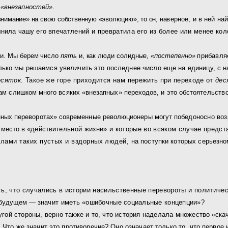
т
«внезапностей».
внимание» на свою собственную «эволюцию», то он, на­
верное, и в ней на
лнила чашу его
впечатлений и превратила его из более или менее ко
и. Мы берем число
пять
и, как люди солидные,
«постепенно»
прибавля
олько мы решаемся увеличить это последнее число еще на единицу, с н
есяток.
Такое же горе приходится нам пе
режить при переходе от
дес
ам слишком много всяких «внезапных» переходов, и это обстоя­
тельств
нных переворотах» современные революционеры могут побе­
доносно воз
место в «действи­
тельной жизни» и которые во всяком случае предс
елами таких пустых и вздорных людей,
на поступки которых серьезно
ать, что случались в истории насильственные перевороты
и политиче
 будущем — зна
чит иметь «ошибочные социальные концепции»?
угой стороны, верно также и то, что история наделала множе­
ство «ска
Что же значит это противоречие? Оно означает только то, что первое 