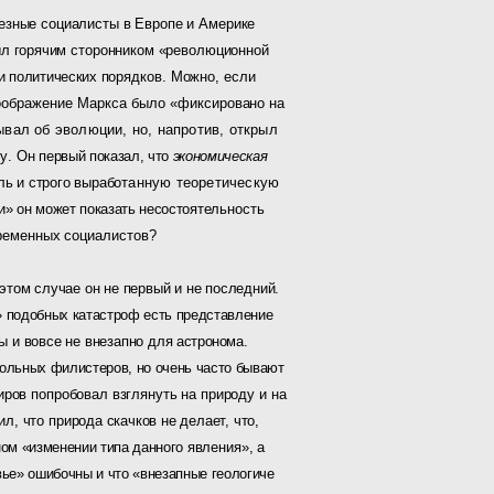
рьезные социалисты в Европе и Америке
 го­
рячим сторонником «революционной
 политических по­
рядков. Можно, если
воображение Маркса было «фиксиро­
вано на
ывал об эволюции, но, напротив, открыл
ну.
Он первый показал, что
экономическая
ь и строго вырабо­
танную теоретическую
» он может показать несостоя­
тельность
ременных социалистов?
 этом случае он не первый и не последний.
» подобных катастроф есть представление
ы и вовсе не внезапно для
астронома.
вольных филистеров, но очень часто бывают
иров попробовал взглянуть на природу и на
, что при­
рода скачков не делает, что,
ном «изменении типа данного
явления», а
ье» ошибочны и что «внезапные геологиче­