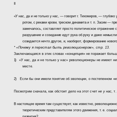
II
«У нас, да и не только у нас, — говорит г. Тихомиров, — глу
боко 
ротом, с реками крови, треском динамита и т. п. Засим — пре
замечалось,
составляет просто политическое отражение 
разрушение и созидание идут рука об
руку и даже немысли
созидается нечто другое, и, наоборот, формирование новог
* «Почему я перестал быть революционером», стр. 13.
Заключающаяся в этих словах «концепция» не поражает
больш
1)
«У нас, да и не только у нас» революционеры не имеют
ни
месте.
2)
Если бы они имели понятие об эволюции, о постепенном
«и
Посмотрим сначала, как обстоит дело на этот счет
не у нас,
т
.
В настоящее время там существует, как известно, револю­
ционн
тео­
ретическим представителям этого движения, т. е.
социа
развития?