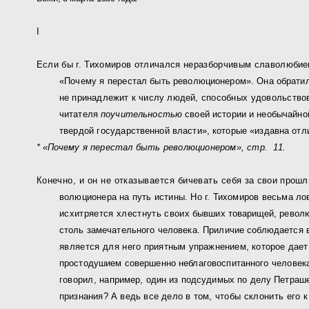
I
Если бы г. Тихомиров отличался неразборчивым славолю
бие
«Почему я пере
стал быть революционером». Она обрати
не принадлежит к числу людей,
способных удовольствов
читателя
поучительностью
своей истории и необычай­н
твердой госу­
дарственной власти», которые «издавна отли
* «Почему я перестал быть революционером», стр.
11.
Конечно, и он не отказывается бичевать себя
за свои прошл
волюционера на путь истины. Но г. Тихомиров весьма л
исхитряется хлестнуть своих
бывших товарищей, револ
столь замечательного человека. Приличие соблюдается
является для него
приятным упражнением, которое дает
простодушием совершенно неблаговоспитанного
человека
говорил,
например, один из подсудимых по делу Петраше
признания? А ведь все дело в том,
чтобы склонить его 