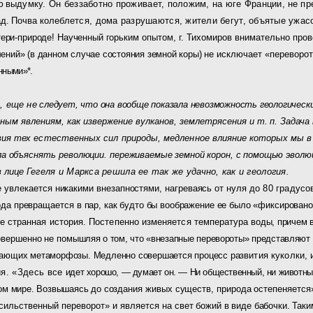
 вы­
думку. Он беззаботно проживает, положим, на юге Франции,
не пр
д. Почва колеб­
лется, дома разрушаются, жители бегут, объятые ужасо
тери-природе! Наученный горьким
опытом, г. Тихомиров внимательно прове
лений» (в данном случае состояния земной коры) не
исключает «переворото
н
ными»*.
, еще н
е следует, что она вообще показала невозможность геологических
ым явлениям, как извержение вулканов, землетрясения
и т. п. Задач
вия тех естественных сил природы, медлен­
ное влияние которых мы в
ыла объяснять революции.
переживаемые земной корон, с помощью эволю
в лице
Гегеля и Маркса решила ее так же удачно, как и геология.
не увлекается никакими внезапностями, нагреваясь от нуля
до 80 градусо
вода превращается
в пар, как будто бы воображение ее было «фиксировано
же странная история. Постепенно изменяется температура
воды, причем 
вершенно не по­
мышляя о том, что «внезапные перевороты» представляют
ивающих метаморфозы. Медленно совершается процесс раз­
вития куколки,
ия. «Здесь все
идет хорошо, — думает он. — Ни общественный, ни животн
ком мире. Возвышаясь до
создания живых существ, природа остепеняется».
сильственный переворот» и является на
свет божий в виде бабочки. Таки