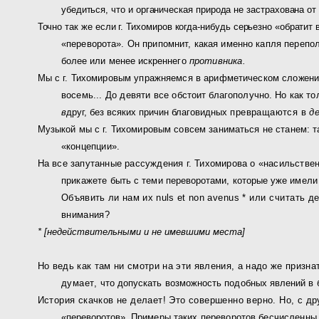
убедиться, что и органическая природа не застрахована
о
Точно так же если г. Тихомиров когда-нибудь серьезно «об­
ратит 
«переворота». Он припомнит, какая именно капля перепо
более или менее искреннего
противника.
Мы с г. Тихомировым упражняемся в арифметическом сло­
жени
восемь... До девяти
все обстоит благополучно. Но как т
в
друг, без всяких причин благовидных
превращаются в
д
Музыкой мы с г. Тихомировым совсем заниматься не станем:
т
«концепции».
На все запутанные рассуждения г. Тихомирова о «насильст
ве
прикажете
быть с теми переворотами, которые уже имели 
Объявить ли нам их
nuls et non
avenus
* или считать д
внимания?
* [недействительными и не имевшими места]
Но ведь как там ни смотри на эти явления, а надо же призн
думает,
что допускать возможность подобных явлений в
История скачков не делает! Это совершенно верно. Но, с
др
«переворотов».
Примеры таких переворотов бесчисленны. 