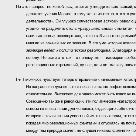
На этот вопрос, не колеблясь, ответит утвердительно вся­
кий, 
держатся
учения Маркса, а кому же не известно, что это уче
деятельности». Он глубоко
сочувствовал
всякому
революц
угодно, не разделять столь «разрушитель­
ных» симпатий; 
насильственных переворотах», что он забывал о социаль­
но
многие
из важнейших ее законов. В его уме история челове
эволюция ведет к полити­
ческим революциям.
Благодаря е
основу. Но если это так, то почему же
г. Тихомиров вообр
революционных стремлений, «у нас, да и не только у
нас» 
Г-н Тихомиров чувствует теперь отвращение к «внезапным ка­
таст
Но на­
прасно он думает, что «внезапные катастрофы» невоз
относительное.
Внезапное
для одного может быть вовсе
не
в
Совершенно так же и революции, эти политические «ка­
тастро
совсем
не внезапными для человека, отдающего себе отчет
историю с точки
зрения усвоенной им теперь теории, то ег
покидая мир революционных фанта­
зий и опускаясь на поч
между тем природа скачет, не слушая никаких фи­липпик
пр