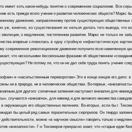
кто имеет хоть какое-нибудь понятие о современном социа­лизме. Все се
ние есть преж­
де всего учение о развитии человеческих обществ? Маркс был
ионному движению, направлен­
ному против существующих общественных и
но уж, конечно, из существования их нельзя
делать того вывода, что 
й эволюции, о медленном, постепенном развитии. Маркс не
только не заб
чества впер­
вые сложилась в одну стройную нефантастическую карти
му современное революцион­
ное движение получило ясно намеченную цел
ажает, что несколькими бессвязными фраза­
ми об общественном «созидании
существующих? Не потому ли, что он не дал себе труда по­
нять учение сов
рофам» и «насильственным переворотам» Это в конце кон­
цов его дело: в
можны ни в
природе, ни в человеческих обществах. Во-первых, «внезапность
незапным для другого: солнечные
затмения наступают внезапно для невежд
фы», случаются «внезапно», для невежд и для великого мно­жества самодо
 в окружаю­
щих его общественных явлениях. Во-вторых, если бы г. Тихо­
м
о ожидал бы целый ряд
самых поразительных сюрпризов. Он твердо запомнил
ву действительности, можно «в научном
смысле» говорить только о медлен
отив «внезапности». Г-н Тихомиров прекрасно знает,
что «старые идеи Кюв