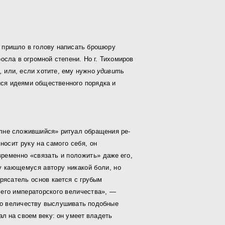
у пришло в голову написать брошюру
осла в огро
м
ной степени. Но г. Тихомиров
ь,
или, если хотите, ему нужно
удивить
ся идеями общественного порядка и
олне сложившийся» ритуал обращения ре­
аносит руку на самого себя, он
временно «связать и положить»
даже его,
 кающемуся автору никакой боли, но
трясатель основ
кается с грубым
его императорского величества», —
о величе­
ству выслушивать подобные
ал на своем веку: он умеет владеть