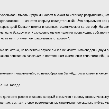
укоренилась мысль, будто мы живем в каком-то «периоде
разрушения», кот
д­
полагается — начнется «период созидательный». Эта социаль­
ная конц
старых идей Кювье и школы внезапных геологических катастроф
.
На са
мы одно без другого. Разрушение одного
явления происходит, собственно,
о
есть не что иное, как разрушение старого» *.
ою ясностью, но во всяком случае смысл их может быть
сведен к двум 
какого понятия об
эволюции,
о постепенном «изменении типа
явлений», к
зменении типа явлений», то не воображали бы, «будто мы жи­
вем в каком-
 е
.
на Западе.
ое движение рабочего класса, который стремится к своему экономическом
листам,
согласить свои революционные стремления со сколько-нибудь у