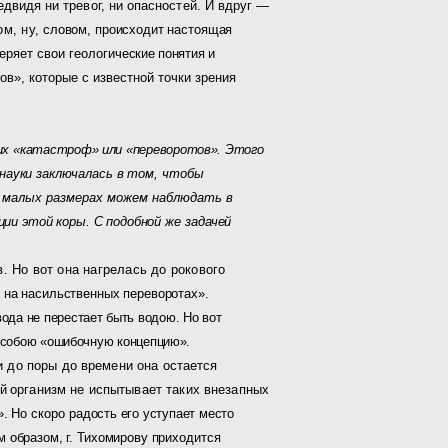
едвидя ни тревог, ни опасностей. И вдруг —
м, ну,
словом, происходит настоящая
ряет свои геологиче­
ские понятия и
в», которые с известной точки зрения
 «ка­
тастроф» или «переворотов». Этого
а науки заключалась в том, чтобы
 малых размерах можем наблюдать в
ции этой коры. С подобной
же задачей
в. Но вот она нагрелась до рокового
 на на­сильственных переворотах».
вода не перестает быть водою. Но вот
 собою «ошибочную концепцию».
 и до поры до времени она остается
ый
организм не испытывает таких внезапных
 Но скоро ра­
дость его уступает место
м образом, г. Тихомирову при
ходится