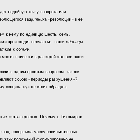
йдет подобную точку поворота или
леблюще­
гося
защитника
«революции» в ее
ем к нему по единице: шесть, семь,
ами происходит несча­
стье: наши
единицы
ятков
к
сотне.
о может привести в расстройство все наши
разить одним простым вопросом: как же
тавляют со­бою «периоды разрушения»?
му «социологу» не стоит обращать
ские «катастрофы». Почему г. Тихомиров
чков», совершила массу насильственных
из этих поло­жений формулировано не