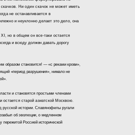
скачков. Ни один скачок не может
иметь
когда не останавливается в
рилежно и неуклонно дела
ет это дело, она
а
XI
, но в общем он все-таки остается
всегда и всюду должен давать дорогу
им образом становится! — «с реками крови»,
тоящий
«период разрушения», нимало не
ей».
власти и становятся простыми членами
ки
остается старой азиатской Москвою.
 русской исто­
рии. Славянофилы ругали
озабыл об эволюции, о мед­
ленном
у пережитой Россией исторической