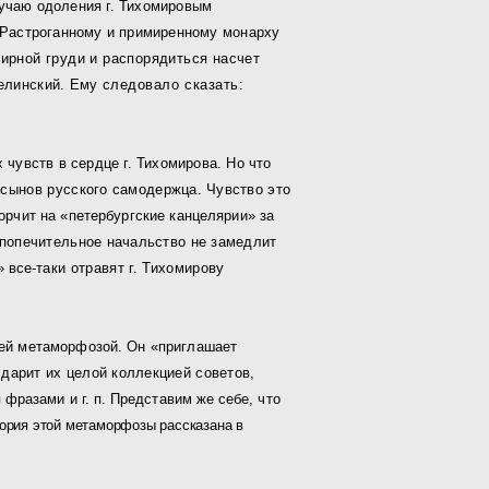
­
чаю одоления г. Тихомировым
. Растроганному и примиренному
монарху
ирной груди и распорядиться насчет
елинский. Ему
следовало сказать:
чувств в сердце г. Тихомирова. Но что
сынов рус­
ского самодержца. Чувство это
орчит на «петербургские канцелярии» за
 попечительное начальство не замедлит
 все-
таки отравят г. Тихомирову
оей метаморфозой. Он «приглашает
дарит их целой коллекцией советов,
 фразами и г. п. Представим же себе, что
ория этой метаморфозы рассказана в