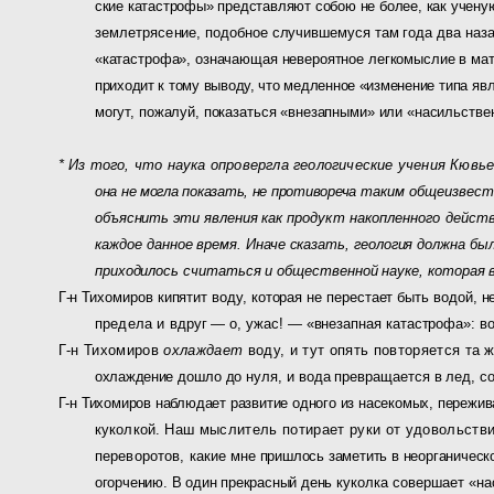
ские катастрофы» представляют собою не более, как ученую
землетрясе­
ние, подобное случившемуся там года два наза
«катастрофа», означающая не­вероятное легкомыслие в ма
приходит к тому выводу, что медленное «измене­
ние типа яв
могут, пожалуй, показаться «внезапными» или «насильстве
* Из того, что наука опровергла геологические учения Кювье
она не могла показать, не противореча
таким общеизвестн
объяснить эти явления как
продукт накопленного дейст
каждое
данное время. Иначе сказать, геология должна б
приходилось считаться и общественной науке, которая 
Г-н Тихомиров кипятит воду, которая не перестает быть водой, 
предела и
вдруг — о, ужас! — «внезапная катастрофа»: 
Г-н Тихомиров
охлаждает
воду, и тут опять повторяется
та 
охлаждение
дошло до нуля, и вода превращается в лед, со
Г-н Тихомиров наблюдает развитие одного из насекомых, пе­реж
куколкой.
Наш мыслитель потирает руки от удовольств
переворотов, какие
мне пришлось заметить в неорганичес
огорчению. В один прекрасный день
куколка совершает «на