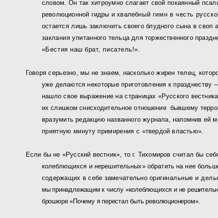
словом. Он так хитроумно слагает свой покаянный псал
революционной гидры и хвалеб
ный гимн в честь русско
остается лишь заключить своего блудного сына в своп
заклания упитан­
ного тельца для торжественного праздн
«Бестия наш брат, писатель!».
Говоря серьезно, мы не знаем, насколько жирен телец, кото­
р
уже делаются
некоторые приготовления к празднеству —
нашло свое выражение на стра­
ницах «Русского вестник
их слишком снисходительное отношение быв
шему терро
вразу­
мить редакцию названного журнала, напомнив ей 
приятную минуту примирения с
«твердой властью».
Если бы не «Русский вестник», то г. Тихомиров считал бы себ
колеблющихся и нерешительных» обратить на нее большо
содержащих в себе замечательно ориги
нальные и дельн
мы принадлежащим к числу «колеблющихся и не решитель
брошюре «Почему я перестал быть революционером».