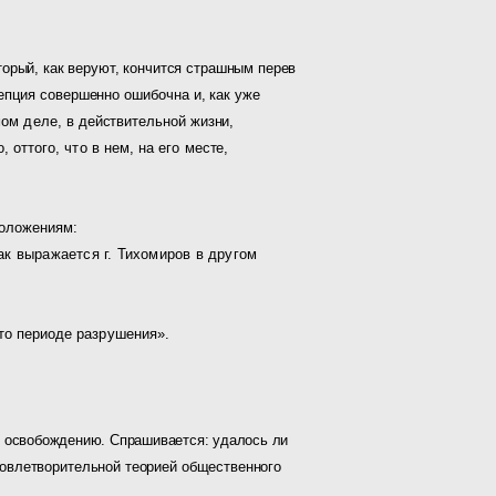
орый, как веруют, кончится страшным перев­
епция совершенно ошибочна и, как уже
мом деле,
в действительной жизни,
 оттого, что в нем, на его ме­
сте,
положениям:
ак выражается г. Тихомиров в другом
то периоде разрушения».
у освобождению. Спрашивается: удалось ли
довлетворительной теорией общественного