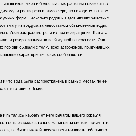
ю лишайников, мхов и более высших растений неизвестных
идимому, и растворена в атмосфере, но находится в таком
разумных форм. Несколько родов и видов низших животных,
ют влагу из воздуха за недостатком обыкновенной воды.
ы мы с Иосифом рассмотрели их при возвращении. Вся эта
видели разбросанными по всей лунной поверхности. Они
их пор они сбивали с толку всех астрономов, придумавших
ясняющие характеристических особенностей.
и и что вода была распространена в разных местах по ее
х от тяготения к Земле.
 и пытались набрать от него рычагом нашего корабля
рестность озарилась красно-малиновым светом, ярким, как
лось, не было никакой возможности миновать гибельного