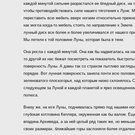
каждой минутой сильнее разрастался ее бледный диск, на 
чтобы противодействовать силе нашего тяготения к Луне. 
переставить всю мебель вверх ногами относительно прежнего
как могла когда-то мебель стоять по направлению к Земле.
лунный диск все более и более увеличивался от нашего пр
Мы летели к той половине Луны, которая была в тени.
Она росла с каждой минутой. Она как бы надвигалась на на
то другой из нас бежал посмотреть на показатель быстроты
поверхность Луны. А дамы так со страхом пытливо заглядыв
порядке. Вот лунная поверхность заняла почти всю полови
зеленоватого плоскогорья, над которым низко склонялось С
следующем за Луной и каждой планетой и ярко освещенном
полюса.
Внизу же, на юге Луны, поднималась прямо под нашими но
глубокая котловина Кеплера, окруженная как бы валом. Ещ
впадина Архимеда, а за ней целый ряд таких же, но меньши
своих размерах, ближайшие горы заслоняли более отдален