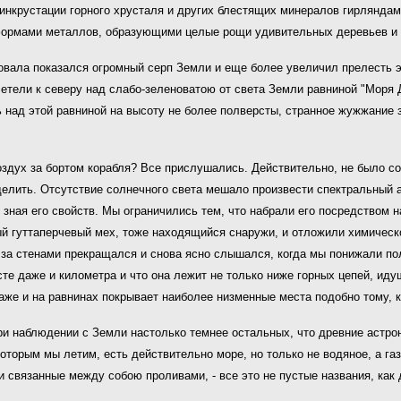
инкрустации горного хрусталя и других блестящих минералов гирляндам
ормами металлов, образующими целые рощи удивительных деревьев и 
провала показался огромный серп Земли и еще более увеличил прелесть 
летели к северу над слабо-зеленоватою от света Земли равниной "Моря
 над этой равниной на высоту не более полверсты, странное жужжание з
оздух за бортом корабля? Все прислушались. Действительно, не было с
еделить. Отсутствие солнечного света мешало произвести спектральный а
 зная его свойств. Мы ограничились тем, что набрали его посредством н
ый гуттаперчевый мех, тоже находящийся снаружи, и отложили химическ
а стенами прекращался и снова ясно слышался, когда мы понижали пол
те даже и километра и что она лежит не только ниже горных цепей, иду
аже и на равнинах покрывает наиболее низменные места подобно тому, к
 при наблюдении с Земли настолько темнее остальных, что древние астр
оторым мы летим, есть действительно море, но только не водяное, а газ
 связанные между собою проливами, - все это не пустые названия, как