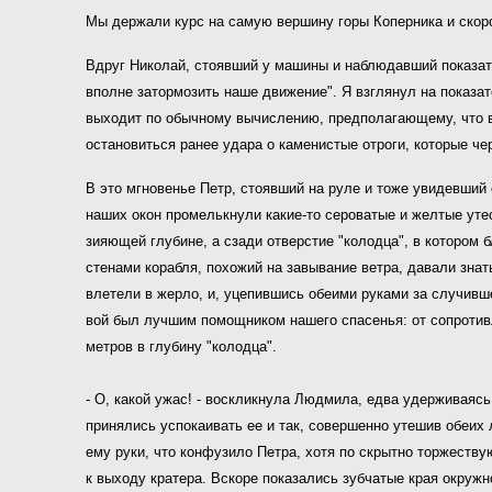
Мы держали курс на самую вершину горы Коперника и скоро 
Вдруг Николай, стоявший у машины и наблюдавший показате
вполне затормозить наше движение". Я взглянул на показа
выходит по обычному вычислению, предполагающему, что вся
остановиться ранее удара о каменистые отроги, которые че
В это мгновенье Петр, стоявший на руле и тоже увидевший 
наших окон промелькнули какие-то сероватые и желтые утес
зияющей глубине, а сзади отверстие "колодца", в котором 
стенами корабля, похожий на завывание ветра, давали знать
влетели в жерло, и, уцепившись обеими руками за случивше
вой был лучшим помощником нашего спасенья: от сопротивл
метров в глубину "колодца".
- О, какой ужас! - воскликнула Людмила, едва удерживаяс
принялись успокаивать ее и так, совершенно утешив обеих 
ему руки, что конфузило Петра, хотя по скрытно торжеств
к выходу кратера. Вскоре показались зубчатые края окруж