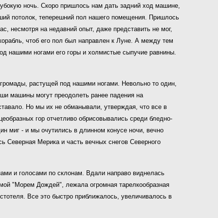
лубокую ночь. Скоро пришлось нам дать задний ход машине,
вший потолок, теперешний пол нашего помещения. Пришлось
ас, несмотря на недавний опыт, даже представить не мог,
орабль, чтоб его пол был направлен к Луне. А между тем
од нашими ногами его горы и холмистые сыпучие равнины.
й громады, растущей под нашими ногами. Невольно то один,
наши машины могут преодолеть ранее падения на
ставало. Но мы их не обманывали, утверждая, что все в
цеобразных гор отчетливо обрисовывались среди бледно-
н миг - и мы очутились в длинном конусе ночи, вечно
ь Северная Мерика и часть вечных снегов Северного
ами и голосами по склонам. Вдали направо виднелась
емой "Морем Дождей", лежала огромная тарелкообразная
истотеля. Все это быстро приближалось, увеличивалось в