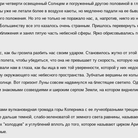
три четверти освещенный Солнцем и погруженный другою половиной в г
Мы уже не летали более в воздухе каюты, но медленно падали на ее бы
 положения. Но это не только не поражало нас, а, напротив, никто из н
 Большинству все это казалось очень странным. Пришлось перевернуть к
иближения и занял пятую часть небесной сферы. Ярко обрисовывались п
с, как бы грозила разбить нас своим ударом. Становилось жутко от это
 полета, чтобы убедиться, что она не превышает ту скорость, которую 
али нам в глаза, как бы ища в них той уверенности, которой у них недо
ну окружающего нас небесного пространства. Зубчатые вершины ее коль
олнце. Вот горизонт Луны совсем надвинулся на блестящее светило. Оди
 знакомыми созвездиями и широким серпом Земли, на котором виднелис
гами вулкановидная громада горы Коперника с ее лучеобразными трещин
е дальше темной, слабо-зеленоватой от земного света равнины, называ
х "колодцев" и углублений вплоть до того, которое называют цирком Ар
ные.