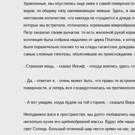
Удивленные, мы опустились еще ниже к самой поверхности 
видов, по общему типу напоминающих земные. Здесь, в замк
ничтожном количестве, что никогда не сгущается в дожди 
которых мы встретили, отличались огромными веерообразны
Петр захватил своим рычагом, то есть железной рукой кора
коллекция была собрана недалеко от цирка Платона, к кот
были поразительно похожи то на следы гигантских дождевых
самые сложные гипотезы, объяснявшие их происхождение. 
- Странная вещь, - сказал Иосиф, - откуда взялись здесь г
- Да, - ответил я, - очень может быть, что правы те астро
поверхности, а теперь вся сосредоточилась на противополо
- А вот увидим, когда будем на той стороне, - сказала Вера
Неподвижно вися в пространстве, мы долго любовались вид
несколько кучек его щебнеобразной массы. Вдруг обе наши 
свет Солнца. Большой огненный шар несся прямо на нас, р