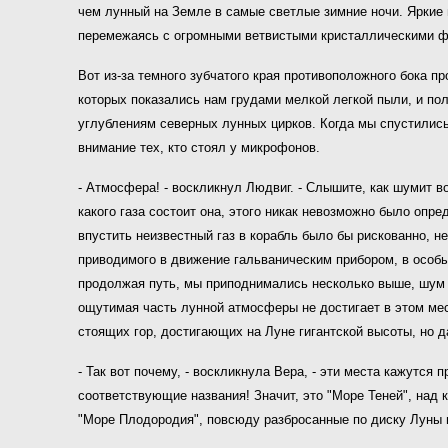
чем лунный на Земле в самые светлые зимние ночи. Яркие 
перемежаясь с огромными ветвистыми кристаллическими ф
Вот из-за темного зубчатого края противоположного бока 
которых показались нам грудами мелкой легкой пыли, и по
углублениям северных лунных цирков. Когда мы спустились
внимание тех, кто стоял у микрофонов.
- Атмосфера! - воскликнул Людвиг. - Слышите, как шумит в
какого газа состоит она, этого никак невозможно было опр
впустить неизвестный газ в корабль было бы рискованно, не
приводимого в движение гальваническим прибором, в особ
продолжая путь, мы приподнимались несколько выше, шум з
ощутимая часть лунной атмосферы не достигает в этом мес
стоящих гор, достигающих на Луне гигантской высоты, но д
- Так вот почему, - воскликнула Вера, - эти места кажутся
соответствующие названия! Значит, это "Море Теней", над к
"Море Плодородия", повсюду разбросанные по диску Луны и