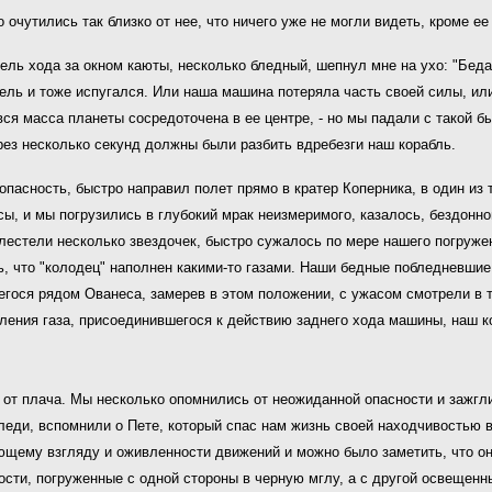
очутились так близко от нее, что ничего уже не могли видеть, кроме ее
ль хода за окном каюты, несколько бледный, шепнул мне на ухо: "Беда!
тель и тоже испугался. Или наша машина потеряла часть своей силы, ил
 масса планеты сосредоточена в ее центре, - но мы падали с такой быс
рез несколько секунд должны были разбить вдребезги наш корабль.
опасность, быстро направил полет прямо в кратер Коперника, в один из 
ы, и мы погрузились в глубокий мрак неизмеримого, казалось, бездонног
блестели несколько звездочек, быстро сужалось по мере нашего погруже
, что "колодец" наполнен какими-то газами. Наши бедные побледневшие л
гося рядом Ованеса, замерев в этом положении, с ужасом смотрели в те
ения газа, присоединившегося к действию заднего хода машины, наш ко
ь от плача. Мы несколько опомнились от неожиданной опасности и зажгл
леди, вспомнили о Пете, который спас нам жизнь своей находчивостью в
ующему взгляду и оживленности движений и можно было заметить, что о
ности, погруженные с одной стороны в черную мглу, а с другой освещен