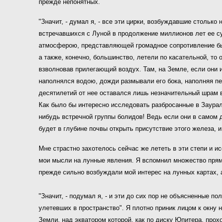
прежде непонятных.
"Значит, - думал я, - все эти цирки, возбуждавшие стольк
встречавшихся с Луной в продолжение миллионов лет ее су
атмосферою, представляющей громадное сопротивление быс
а также, конечно, большинство, летели по касательной, то
взволновав прилегающий воздух. Там, на Земле, если они и
наполнялся водою, дожди размывали его бока, наполняя пе
десятилетий от нее оставался лишь незначительный шрам в
Как было бы интересно исследовать разбросанные в Заурал
нибудь встречной группы болидов! Ведь если они в самом 
будет в глубине почвы открыть присутствие этого железа, и
Мне страстно захотелось сейчас же лететь в эти степи и 
мои мысли на лунные явления. Я вспомнил множество прямы
прежде сильно возбуждали мой интерес на лунных картах, 
"Значит, - подумал я, - и эти до сих пор не объясненные 
улетевших в пространство". Я плотно приник лицом к окну
Земли, над экватором которой, как по диску Юпитера, прох