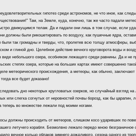
о неудовлетворительных гипотез среди астрономов, не что иное, как сле
ществования!" Там, на Земле, куда, конечно, так же часто падали мете
тро движущимся телам. Да и падали они лишь в том случае, если удар
 они должны были рикошетировать по воздуху, как пушечные ядра, оста
 были так громадны и тверды, что, пролетев всю толщу атмосферы, выби
ском и глиной дно. Целебное действие вечного круговорота воды и возд
 виде небольшого озера, особняком лежащего среди равнины. Да и не п
ьских степях озера, которые на больших картах имеют совершенно такой
деле метеорического происхождения, а метеоры, как обычно, заключают 
 тогда все будет доказано!
исследовать дно некоторых кругловатых озерков, но случайный взгляд н
х или слегка согнутых от неровностей почвы борозд, как бы царапин, 
а теперь во множестве лежали под моими ногами.
полосы должны происходить от метеоров, слишком косо ударивших по пов
 нашего летучего корабля. Безмолвно лежало передо мною безграничное
одило вечное кольцо облаков зимнего дождливого, сезона одного из троп