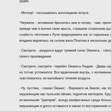
удара.
- Метеор! - послышалось восклицание испуга.
"Неужели, - мгновенно бросилось мне в голову, - нам, про
прежде чем я кончил свою мысль, страшное сотрясение рых
слабость тяготения к Луне предохранила нас от серьезных 
впадина виднелась на склоне вала Платона в нескольких д
- Смотрите, - раздался вдруг громкий голос Ованеса, - см
своего произведения.
- Смотрите, смотрите - перебил Ованеса Людвиг. - Дверь ко
но тотчас успокоился. Вся вдавленная внутрь, с изломанны
чувствовалось ни малейшего течения воздуха.
- Ну, пустяки, - сказал Ованес. - Вернемся на Землю, нас
окружающем нас пыльном облаке, поднятом метеором. Кругл
из маленьких "кратеров", всюду разбросанных среди больши
окружающем и долго оставался в каком-то восторженном со