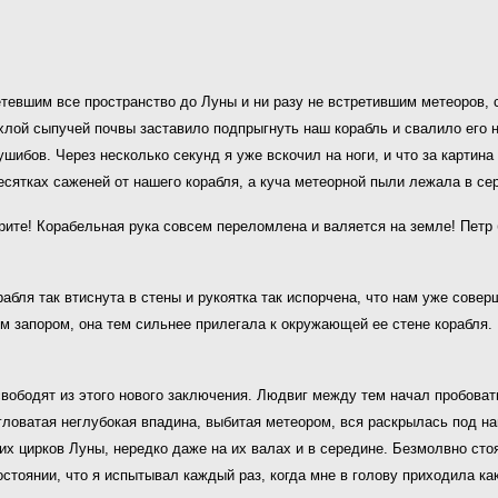
летевшим все пространство до Луны и ни разу не встретившим метеоров, 
лой сыпучей почвы заставило подпрыгнуть наш корабль и свалило его н
ушибов. Через несколько секунд я уже вскочил на ноги, и что за карти
есятках саженей от нашего корабля, а куча метеорной пыли лежала в се
отрите! Корабельная рука совсем переломлена и валяется на земле! Петр
рабля так втиснута в стены и рукоятка так испорчена, что нам уже сове
м запором, она тем сильнее прилегала к окружающей ее стене корабля. Г
 освободят из этого нового заключения. Людвиг между тем начал пробов
оватая неглубокая впадина, выбитая метеором, вся раскрылась под на
х цирков Луны, нередко даже на их валах и в середине. Безмолвно стоя 
стоянии, что я испытывал каждый раз, когда мне в голову приходила к