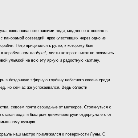
уха, взволнованного нашими леди, медленно относило в
с панорамой созвездий, ярко блестевших через одно из
орабля. Петр прицепился к рулю, к которому был
в корабельном лагбухе*, листы которого никак не ложились
овой улыбкой на всю эту яркую и радостную картину.
ерь в бездонную эфирную глубину небесного океана среди
ед, но сейчас же успокаивался. Ведь области
нства, совсем почти свободные от метеоров. Столкнуться с
е стакан воды и быстрым движением руки отдернула его от
о мыльному пузырю.
корабль наш быстро приближался к поверхности Луны. С