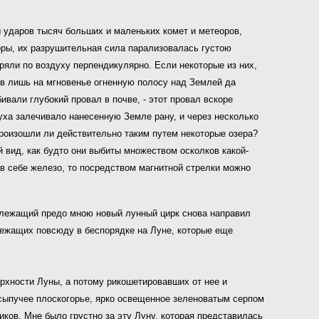
ды ударов тысяч больших и маленьких комет и метеоров,
оры, их разрушительная сила парализовалась густою
яли по воздуху перпендикулярно. Если некоторые из них,
вив лишь на мгновенье огненную полосу над Землей да
вали глубокий провал в почве, - этот провал вскоре
уха залечивало нанесенную Земле рану, и через несколько
роизошли ли действительно таким путем некоторые озера?
 вид, как будто они выбиты множеством осколков какой-
в себе железо, то посредством магнитной стрелки можно
а лежащий предо мною новый лунный цирк снова направил
лежащих повсюду в беспорядке на Луне, которые еще
ерхности Луны, а потому рикошетировавших от нее и
 сыпучее плоскогорье, ярко освещенное зеленоватым серпом
иков. Мне было грустно за эту Луну, которая представилась