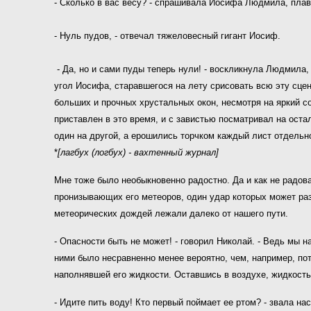
- Сколько в вас весу? - спрашивала Иосифа Людмила, плав
- Нуль пудов, - отвечал тяжеловесный гигант Иосиф.
- Да, но и сами пуды теперь нули! - воскликнула Людмила
угол Иосифа, старавшегося на лету срисовать всю эту сцен
больших и прочных хрустальных окон, несмотря на яркий с
приставлен в это время, и с завистью посматривал на оста
один на другой, а ерошились торчком каждый лист отдельно
*
[лагбух (логбух) - вахтенный журнал]
Мне тоже было необыкновенно радостно. Да и как не радов
пронизывающих его метеоров, один удар которых может раз
метеорических дождей лежали далеко от нашего пути.
- Опасности быть не может! - говорил Николай. - Ведь мы 
ними было несравненно менее вероятно, чем, например, по
наполнявшей его жидкости. Оставшись в воздухе, жидкост
- Идите пить воду! Кто первый поймает ее ртом? - звала 