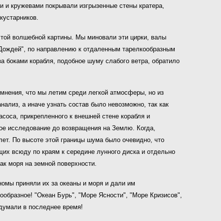
и и кружевами покрывали изгрызенные стены кратера,
кустарников.
этой волшебной картины. Мы миновали эти цирки, валы
 Дождей", по направлению к отдаленным тарелкообразным
а боками корабля, подобное шуму слабого ветра, обратило
омнения, что мы летим среди легкой атмосферы, но из
нализ, а иначе узнать состав было невозможно, так как
асоса, прикрепленного к внешней стене корабля и
ое исследование до возвращения на Землю. Когда,
ет. По высоте этой границы шума было очевидно, что
щих всюду по краям к середине лунного диска и отдельно
ак моря на земной поверхности.
ономы приняли их за океаны и моря и дали им
ообразное! "Океан Бурь", "Море Ясности", "Море Кризисов",
 думали в последнее время!