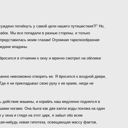
суждено погибнуть у самой цели нашего путешествия?!" Но,
абок. Мы все попадали в разные стороны, и только
на представилась моим глазам! Огромная тарелкообразная
редине впадины.
 бросился в отчаянии к окну и мрачно смотрел на обломки
ршенно невозможно отворить ее. Я бросился к входной двери,
де я ни прикладывал свою руку к ее краям, нигде не
ать действие машины, и корабль наш медленно поднялся в
шими ногами. Она была как две капли воды похожа на один
у окна и глядя на этот цирк, я забыл обо всем
акая-нибудь новая гипотеза, освещающая массу фактов,