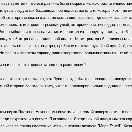
и тут заметили, что вся равнина была покрыта мелкою растительность
нутых воздушных бассейнах, при недостатке влаги, которая хотя, по-в
и облака, органическая жизнь не могла еще развиться до своих высших 
ми придатками вроде огромных ушей, которыми они, очевидно, поглоща
бля, наиболее интересные из них и положил их в наружную сетку, чтоб
орому мы быстро направляли свой полет. Цирки громадной величины мы 
 капель на песке, то на дыры, пробитые в стекле ружейной пулей. До с
Но все эти гипотезы справедливо отвергались большинством как не объ
лина и песок, эти продукты водного разложения?
номы, которые утверждают, что Луна прежде быстрее вращалась вокруг ос
жной стороне благодаря тому, что это полушарие сильно поднялось ввер
.
ом цирка Платона. Наконец мы спустились к самой поверхности его вала
леди вскрикнули в испуге. Я оглянулся. Среди ночной полутьмы вся ок
ассыпая за собою блестящие искры в редком воздухе "Моря Теней". Каза