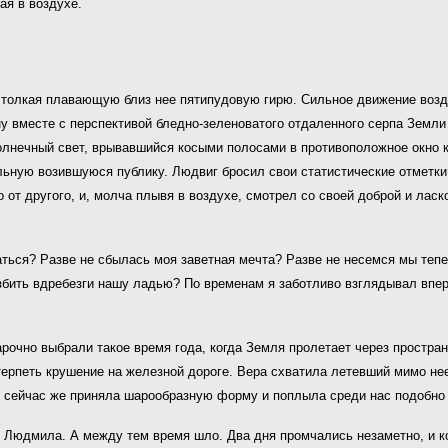
ая в воздухе.
, толкая плавающую близ нее пятипудовую гирю. Сильное движение возд
у вместе с перспективой бледно-зеленоватого отдаленного серпа Земли 
олнечный свет, врывавшийся косыми полосами в противоположное окно к
льную возившуюся публику. Людвиг бросил свои статистические отметки 
 от другого, и, молча плывя в воздухе, смотрел со своей доброй и ласк
аться? Разве не сбылась моя заветная мечта? Разве не несемся мы теп
бить вдребезги нашу ладью? По временам я заботливо взглядывал впер
нарочно выбрали такое время года, когда Земля пролетает через простра
терпеть крушение на железной дороге. Вера схватила летевший мимо не
ь сейчас же приняла шарообразную форму и поплыла среди нас подобн
нас Людмила. А между тем время шло. Два дня промчались незаметно, и 