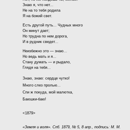
Знаю я, что нет...
Не на то тебя родила
Я на божий свет.
Есть другой путь... Чудных много
Он минут дает;
Но трудна по нем дорога,
И в рудник сведет...
Неизбежно это — знаю...
Но ведь мать и я...
Стану думать — и рыдало,
Глядя на тебя...
Знаю, знаю: сердце чутко!
Много слез пролью...
Спи ж покуда, мой малютка,
Баюшки-баю!
<1879>
«Земля и воля». Спб. 1879, № 5, 8 апр., подпись: М. М.