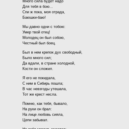
Много сила будет надо
Для тебя в бою...
Спи ж пока, моя отрада,
Баюшки-баю!
Мы давно одни с тобою:
Умер твой отец!
Молодец он был собою,
Честный был боец.
Был в нем крепок дух свободный,
Было много сил;
Да вдали, в стране холодной,
Кости он сложил.
Я его не покидала,
С ним в Сибирь пошла;
В час невзгоды утешала,
Тот же крест несла.
Помню, как тебя, бывало,
На руки он брал:
На лице любовь сияла,
Цепи забывал.