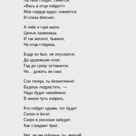
На тебя глядит, смеется:
«Весь в отца пойдет!»
Мое сердце вдруг сожмется,
И слеза блеснет...
А тебе и горя мало:
Цепью зазвенишь
И так весело, бывало,
На отца глядишь.
Бодр он был, не опускался,
Да здоровьем плох:
Год до сроку оставался,
Но... дожить не смог.
Спи теперь ты безмятежно!
Будешь подрастать, —
Надо будет неизбежно
В жизни путь избрать.
Кто пойдет одним, тот будет
Силен и богат;
Скоро в роскоши забудет,
Как страдает брат.
Нет, не им пойдешь ты, милый!