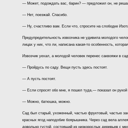
— Может, подождать вас, барин? — предложил он, не реша
— Нет, поезжай. Спасибо.
— Ну, счастливо вам. Если что, спросите на слободке Изот
Предупредительность извозчика не удивила молодого челов
лицах у них, что ли, написана какая-то особенность, котора
Извозчик уехал, а молодой человек перенес саквояжи в сад,
— Пройдусь по саду. Вещи пусть здесь постоят.
— А пусть постоят.
— Если спросят обо мне, я пошел туда,— показал он рукой
— Можно, батюшка, можно.
Сад был старый, ухоженный, частью фруктовый, частью зан
красных ягод наподобие боярышника. Через сад вела аллея
довольно густой, состоящий из низкорослых деревьев с ме