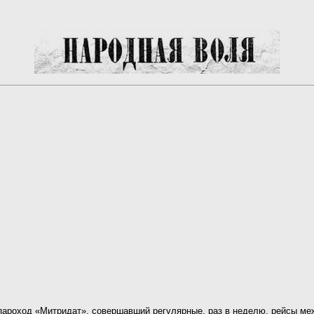
 пароход «Митридат», совершавший регулярные, раз в неделю, рейсы м