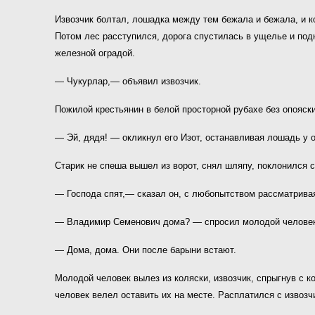
Извозчик болтал, лошадка между тем бежала и бежала, и к
Потом лес расступился, дорога спустилась в ущелье и подн
железной оградой.
— Чукурлар,— объявил извозчик.
Пожилой крестьянин в белой просторной рубахе без опояск
— Эй, дядя! — окликнул его Изот, останавливая лошадь у о
Старик не спеша вышел из ворот, снял шляпу, поклонился с
— Господа спят,— сказал он, с любопытством рассматрива
— Владимир Семенович дома? — спросил молодой человек
— Дома, дома. Они после барыни встают.
Молодой человек вылез из коляски, извозчик, спрыгнув с к
человек велел оставить их на месте. Расплатился с извозч