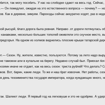
тся, так могу пособить. У нас на слободке сдают на весь год. Сейчас,
ся.— Он помедлил, ожидая на это естественного вопроса — почему? — но
бов. Как в деревне, зимуем. Пароходы сейчас аккуратно ходят, раз в не
кой рысцой, благо дорога была ровная. Направо .от дороги потянулась о
 канавками, несколько больших тополей оживляли это скучное место, 
редгорья. На одном из холмов виднелись плоские крыши татарской дере
.— Сезон. Ну, жители, известно, пользуются. Потому за лето надо выру
оне таможни али в купальне на берегу. Недавно случай был. Приехал бо
хозяин иначе не отдает, как на весь сезон: триста рублей! Что делать? 
ов. Вот, барин, какие люди. То же и наш брат извозчик. Нет работы, сез
в день тезоименитства государя императора, когда нуждающих много, н
к. Шалеют люди. Я первый год на легковуше и это не одобряю. А удержу