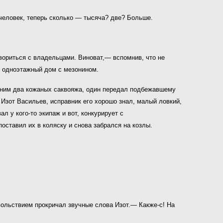
 человек, теперь сколько — тысяча? две? Больше.
овориться с владельцами. Виноват,— вспомнив, что не
 одноэтажный дом с мезонином.
а ним два кожаных саквояжа, один передал подбежавшему
 Изот Васильев, исправник его хорошо знал, малый ловкий,
 у кого-то экипаж и вот, конкурирует с
оставил их в коляску и снова забрался на козлы.
вольствием прокричал звучные слова Изот.— Какже-с! На