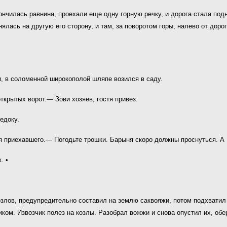
ончилась равнина, проехали еще одну горную речку, и дорога стала под
ялась на другую его сторону, и там, за поворотом горы, налево от доро
и, в соломенной широкополой шляпе возился в саду.
ткрытых ворот.— Зови хозяев, гостя привез.
едоку.
я приехавшего.— Погодьте трошки. Барыня скоро должны проснуться. А
. •
озлов, предупредительно составил на землю саквояжи, потом подхватил 
иком. Извозчик полез на козлы. Разобрал вожжи и снова опустил их, обе