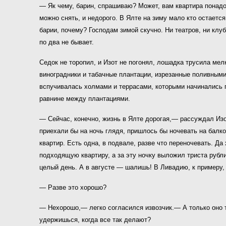
— Як чему, барин, спрашиваю? Может, вам квартира понадоби
можно снять, и недорого. В Ялте на зиму мало кто остает
барии, почему? Господам зимой скучно. Ни театров, ни клу
по два не бывает.
Седок не торопил, и Изот не погонял, лошадка трусила мел
виноградники и табачные плантации, изрезанные поливными
вспучивалась холмами и террасами, которыми начинались п
равнине между плантациями.
— Сейчас, конечно, жизнь в Ялте дорогая,— рассуждал Изот
приехали бы на ночь глядя, пришлось бы ночевать на балк
квартир. Есть одна, в подвале, разве что переночевать. Да 
подходящую квартиру, а за эту ночку выложил триста рублик
целый день. А в августе — шалишь! В Ливадию, к примеру, 
— Разве это хорошо?
— Нехорошо,— легко согласился извозчик.— А только оно та
удержишься, когда все так делают?