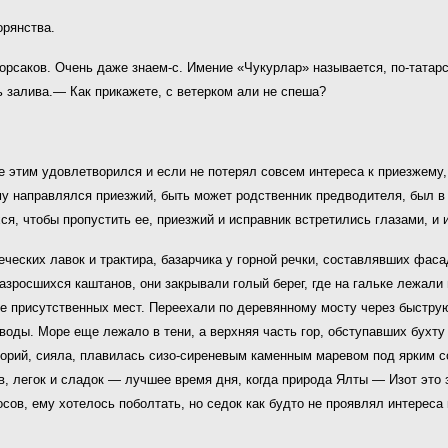
орянства.
рсаков. Очень даже знаем-с. Имение «Чукурлар» называется, по-татарс
ь залива.— Как прикажете, с ветерком али не спеша?
 этим удовлетворился и если не потерял совсем интереса к приезжему,
у направлялся приезжий, быть может родственник предводителя, был в 
я, чтобы пропустить ее, приезжий и исправник встретились глазами, и
еских лавок и трактира, базарчика у горной речки, составлявших фасад
азросшихся каштанов, они закрывали голый берег, где на гальке лежали
ие присутственных мест. Переехали по деревянному мосту через быструю
й воды. Море еще лежало в тени, а верхняя часть гор, обступавших бух
орий, сияла, плавилась сизо-сиреневым каменным маревом под ярким с
в, легок и сладок — лучшее время дня, когда природа Ялты — Изот это
ов, ему хотелось поболтать, но седок как будто не проявлял интереса 