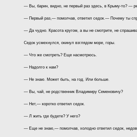
— Вы, барин, видно, не первый раз здесь, в Крыму-то? — р
— Первый раз,— помолчав, ответил седок.— Почему ты с
— Да чудно. Красота кругом, а вы не смотрите, не спрашива
Седок усмехнулся, окинул взглядом море, горы.
— Что же смотреть? Еще насмотрюсь.
— Надолго к нам?
— Не знаю. Может быть, на год. Или больше.
— Вы, чай, не родственник Владимиру Семеновичу?
— Нет,— коротко ответил седок.
— Л жить где будете? У него?
— Еще не знаю,— помолчав, холодно ответил седок, недов