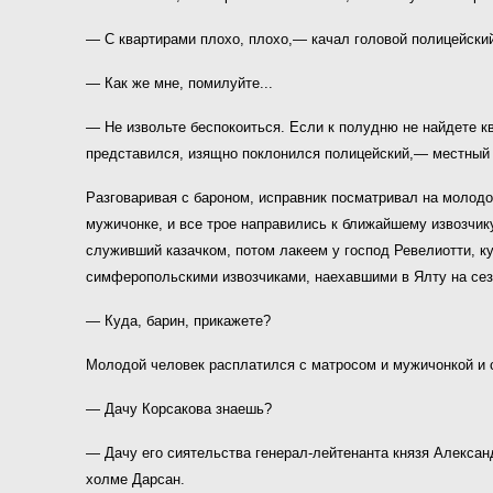
— С квартирами плохо, плохо,— качал головой полицейский
— Как же мне, помилуйте...
— Не извольте беспокоиться. Если к полудню не найдете кв
представился, изящно поклонился полицейский,— местный
Разговаривая с бароном, исправник посматривал на молодо
мужичонке, и все трое направились к ближайшему извозчику
служивший казачком, потом лакеем у господ Ревелиотти, ку
симферопольскими извозчиками, наехавшими в Ялту на сезон
— Куда, барин, прикажете?
Молодой человек расплатился с матросом и мужичонкой и с
— Дачу Корсакова знаешь?
— Дачу его сиятельства генерал-лейтенанта князя Алексан
холме Дарсан.