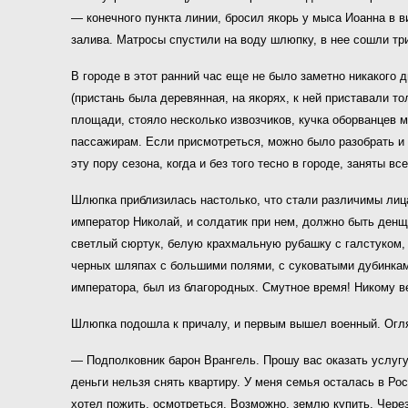
— конечного пункта линии, бросил якорь у мыса Иоанна в 
залива. Матросы спустили на воду шлюпку, в нее сошли тр
В городе в этот ранний час еще не было заметно никакого 
(пристань была деревянная, на якорях, к ней приставали т
площади, стояло несколько извозчиков, кучка оборванцев 
пассажирам. Если присмотреться, можно было разобрать и 
эту пору сезона, когда и без того тесно в городе, заняты вс
Шлюпка приблизилась настолько, что стали различимы лица
император Николай, и солдатик при нем, должно быть денщ
светлый сюртук, белую крахмальную рубашку с галстуком, с
черных шляпах с большими полями, с суковатыми дубинками 
императора, был из благородных. Смутное время! Никому в
Шлюпка подошла к причалу, и первым вышел военный. Огля
— Подполковник барон Врангель. Прошу вас оказать услугу.
деньги нельзя снять квартиру. У меня семья осталась в Ро
хотел пожить, осмотреться. Возможно, землю купить. Через