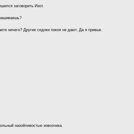
ешился заговорить Изот.
прашиваешь?
ете ничего? Другие седоки покоя не дают. Да я привык.
ольный назойливостью извозчика.