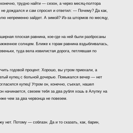
 конечно, трудно найти — сезон, а через месяц-полтора
 не дождался и сам спросил и ответил: — Почему? Да как,
делю непременно зайдет. А зимой? Из-за штормов по месяцу,
бширная плоская равнина, кое-где на ней были разбросаны
выжженное солнцем. Ближе к горам равнина вздыбливалась,
веньки, туда вела извилистая дорога, петлявшая по
чить годовой процент. Хорошо, вы утром приехали, а
гатый купец с больной дочерью. Помыкался вечер — нет
Согласился купец! Утром он, конечно, съехал, нашел
он начинается, свезем тебя за два рубля хошь в Алупку на
иже чем за два червонца не повезем.
 нет. Потому — соблазн. Да и то сказать, как, барин,