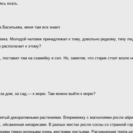
ясь ехать.
а Васильева, меня там все знают.
ека. Молодой человек принадлежал к тому, довольно редкому, типу лю
я располагает к этому?
 поставил там на скамейку и сел. Но, заметив, что старик стоит возле н
 за дом, за сад,— к морю. Там можно выйти к морю?
ятый декоративными растениями. Вперемежку с магнолиями росли абрико
, обсаженная кипарисами. В разных местах росли сосны со странной гор
лкими темно-зелеными очень жесткими листьями. Расчищенная тропа шла