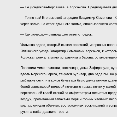
— Не Дондукова-Корсакова, а Корсакова. Предводителя дв
— Точно так! Его высокоблагородие Владимир Семенович Ко
через залив, на отрог длинного холма, опоясывавшего част
— Как хочешь,— равнодушно ответил седок.
Услышав адрес, который сказал приезжий, исправник вполне
Ялтинского уезда Владимир Семенович Корсаков, к котором
Коляска проехала мимо исправника и барона, остановившихс
Проехали мимо таможни, гостиницы, дома Зафиропуло, купеч
вдоль морского берега, тянулся бульвар, два ряда пышно р
рыбацкие сети, и в конце бульвара было двухэтажное здан
белой известковой полосой почтового тракта почти у само
вертикальной голой стеной за амфитеатром лесистых предг
воздух, пропитанный запахами моря и горных хвойных лесо
козлах, ожидая обычных восторженных восклицаний и вопрос
руки на набалдашнике трости,