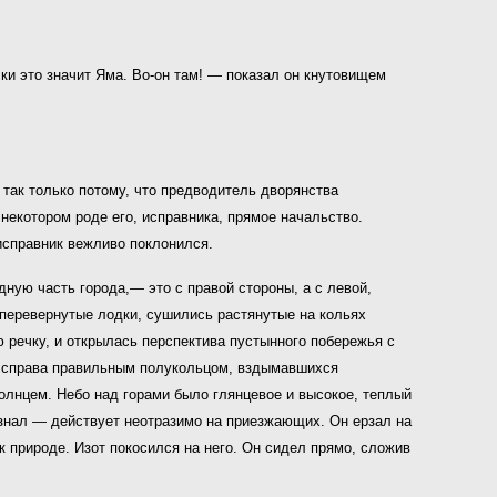
ки это значит Яма. Во-он там! — показал он кнутовищем
 так только потому, что предводитель дворянства
некотором роде его, исправника, прямое начальство.
 исправник вежливо поклонился.
ную часть города,— это с правой стороны, а с левой,
 перевернутые лодки, сушились растянутые на кольях
 речку, и открылась перспектива пустынного побережья с
ту справа правильным полукольцом, вздымавшихся
олнцем. Небо над горами было глянцевое и высокое, теплый
 знал — действует неотразимо на приезжающих. Он ерзал на
к природе. Изот покосился на него. Он сидел прямо, сложив