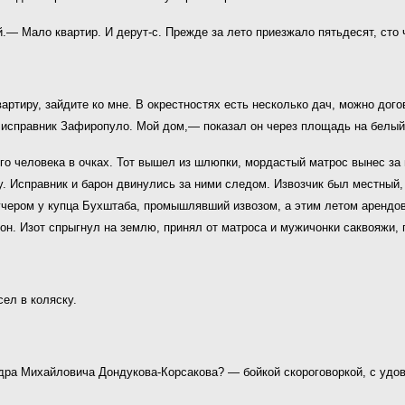
.— Мало квартир. И дерут-с. Прежде за лето приезжало пятьдесят, сто
артиру, зайдите ко мне. В окрестностях есть несколько дач, можно дог
 исправник Зафиропуло. Мой дом,— показал он через площадь на белый
го человека в очках. Тот вышел из шлюпки, мордастый матрос вынес з
. Исправник и барон двинулись за ними следом. Извозчик был местный,
чером у купца Бухштаба, промышлявший извозом, а этим летом арендовал
. Изот спрыгнул на землю, принял от матроса и мужичонки саквояжи, п
ел в коляску.
дра Михайловича Дондукова-Корсакова? — бойкой скороговоркой, с удо