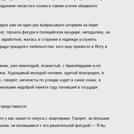
подножия лесистого холма в самом уголке обширного
оторую уже не один раз выбрасывало штормом на берег
и), торчала фигура в полицейском мундире, неподалеку, на
 заработков, жалась в сторонке в надежде услужить
ради праздного любопытства: кого еще принесло в Ялту в
вник, уже немолодой, осанистый, с бакенбардами а-ля
чина. Худощавый молодой человек, одетый благородно, в
 говорят, нигилисты по улицам ходят в синих очках, в
 минувшем недоброй памяти году паливший в государя
 представился:
 у вас какая-то чепуха с квартирами. Говорят, за большие
 тоном, не вязавшимся с его решительной фигурой.— Я бы