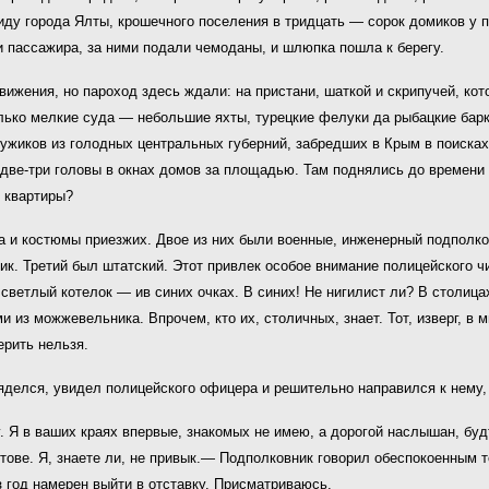
виду города Ялты, крошечного поселения в тридцать — сорок домиков у 
и пассажира, за ними подали чемоданы, и шлюпка пошла к берегу.
движения, но пароход здесь ждали: на пристани, шаткой и скрипучей, к
олько мелкие суда — небольшие яхты, турецкие фелуки да рыбацкие барк
мужиков из голодных центральных губерний, забредших в Крым в поисках
две-три головы в окнах домов за площадью. Там поднялись до времени 
е квартиры?
 и костюмы приезжих. Двое из них были военные, инженерный подполко
ик. Третий был штатский. Этот привлек особое внимание полицейского 
ветлый котелок — ив синих очках. В синих! Не нигилист ли? В столицах,
из можжевельника. Впрочем, кто их, столичных, знает. Тот, изверг, в
ерить нельзя.
делся, увидел полицейского офицера и решительно направился к нему,
 Я в ваших краях впервые, знакомых не имею, а дорогой наслышан, будто
стове. Я, знаете ли, не привык.— Подполковник говорил обеспокоенным
 год намерен выйти в отставку. Присматриваюсь.