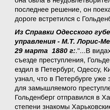
она была в неудовлетворител
последнее решение, он поеха
дороге встретился с Гольден
Из Справки Одесского губ
управления - М.Т. Лорис-М
29 марта 1880 г:
."...В вид
съезде преступления, Гольден
ездил в Петербург, Одессу, К
узнал, что в Петербурге уже
для замышляемого преступлен
Гольденберг отправился в Ха
степени знакомы Харьковск