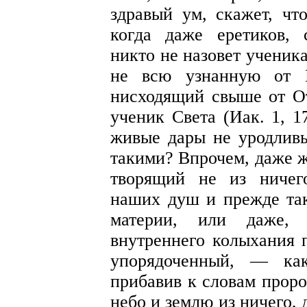
здравый ум, скажет, чт
когда даже еретиков, 
никто не назовет ученика
не всю узнанную от Ц
нисходящий свыше от От
ученик Света (Иак. 1, 1
живые дары не уродливы
такими? Впрочем, даже ж
творящий не из ничег
наших душ и прежде так
материи, или даже, 
внутреннего колыхания 
упорядоченный, — как
прибавив к словам проро
небо и землю из ничего, д