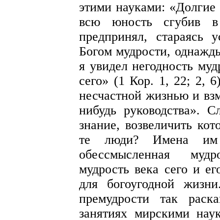
этими науками: «Долгие 
всю юность сгубив в
предпринял, стараясь 
Богом мудрости, однажды
я увидел негодность муд
сего» (1 Кор. 1, 22; 2, 
несчастной жизнью и взм
нибудь руководства». С
знание, возвеличить кот
те люди? Имена им
обессмысленная мудр
мудрость века сего и ег
для богоугодной жизн
премудрости так раск
занятиях мирскими нау