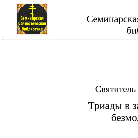
Семинарская
би
Святитель
Триады в 
безмо