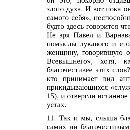
он это, покорно отда
злого духа. И вот пока 
самого себя», неспособн
будто здесь говорится ч
Не зря Павел и Варнав
помыслы лукавого и его
женщину, говорившую 
Всевышнего», хотя, к
благочестивее этих слов
кто принимает вид анг
прикидывающихся «служи
15), и отвергли истинно
устах.
11. Так и мы, слыша бла
самих ни благочестивым