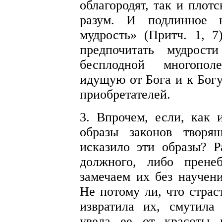
облагородят, так и плот
разум. И подлинное 
мудрость» (Притч. 1, 7
предпочитать мудрост
бесплодной многопол
идущую от Бога и к Бог
приобретателей.
3. Впрочем, если, как 
образы законов творя
исказило эти образы? Р
должного, либо прен
замечаем их без научени
Не потому ли, что cтрас
извратила их, смутила
увела ее от красоты 