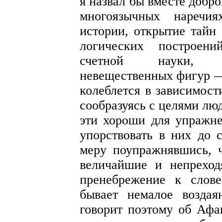
я назвал бы вместе добр
многоязычных наречия
истории, открытие тайн
логических построени
счетной науки, м
невещественных фигур — 
колеблется в зависимост
сообразуясь с целями люд
эти хороши для упражне
упорствовать в них до 
меру поупражнявшись, ч
величайшие и непреход
пренебрежение к слов
бывает немалое воздая
говорит поэтому об Афа