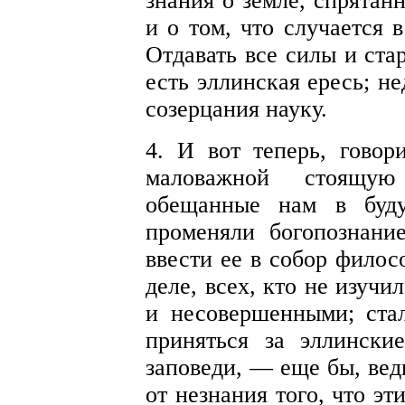
знания о земле, спрятан
и о том, что случается 
Отдавать все силы и ст
есть эллинская ересь; н
созерцания науку.
4
. И вот теперь, говор
маловажной стоящую
обещанные нам в буду
променяли богопознани
ввести ее в собор фило
деле, всех, кто не изуч
и несовершенными; ста
приняться за эллинские
заповеди, — еще бы, вед
от незнания того, что э