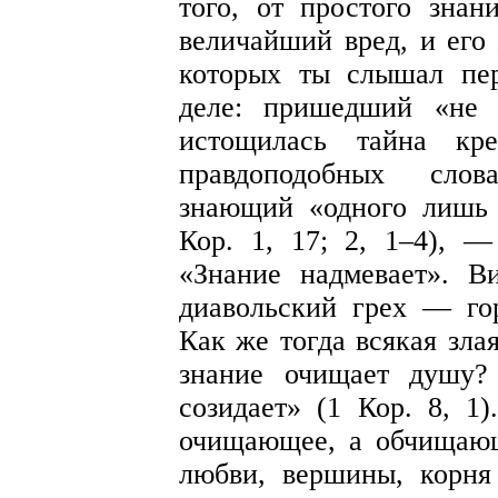
того, от простого знан
величайший вред, и его 
которых ты слышал пе
деле: пришедший «не 
истощилась тайна кр
правдоподобных слов
знающий «одного лишь 
Кор. 1, 17; 2, 1–4), 
«Знание надмевает». В
диавольский грех — го
Как же тогда всякая зла
знание очищает душу?
созидает» (1 Кор. 8, 1)
очищающее, а обчищаю
любви, вершины, корня