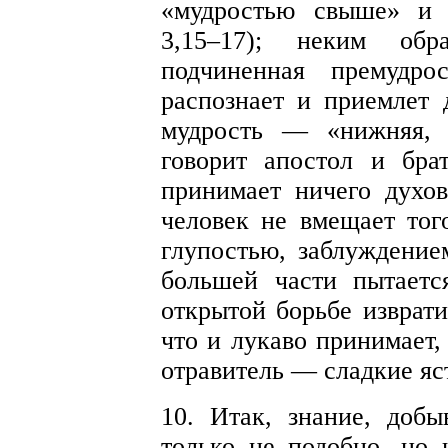
«мудростью свыше» и 
3,15–17); неким обр
подчиненная премудро
распознает и приемлет 
мудрость — «нижняя, 
говорит апостол и бра
принимает ничего духо
человек не вмещает того
глупостью, заблуждение
большей части пытаетс
открытой борьбе изврати
что и лукаво принимает,
отравитель — сладкие яс
10. Итак, знание, доб
только не подобно, но