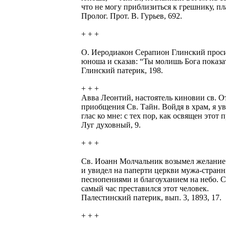
что не могу приблизиться к грешнику, пл
Пролог. Прот. В. Гурьев, 692.
+ + +
О. Иеродиакон Серапион Глинский проси
юноша и сказав: “Ты молишь Бога показа
Глинский патерик, 198.
+ + +
Авва Леонтий, настоятель киновии св. О
приобщения Св. Тайн. Войдя в храм, я у
глас ко мне: с тех пор, как освящен этот
Луг духовный, 9.
+ + +
Св. Иоанн Молчальник возымел желание в
и увидел на паперти церкви мужа-странн
песнопениями и благоуханием на небо. Св
самый час преставился этот человек.
Палестинский патерик, вып. 3, 1893, 17.
+ + +