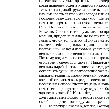
повеления. Заметьте, братия мои, чрезме
когда приведен будет в крайность недост
тела, но на правой руке, а также на чел
назнаменовать святое имя Господа или с
Господен разрушает всю силу его... Дела
печатью зверя, то не пленится и мечтате
Себе. Поелику Спаситель вознамерившись
Божества Своего; то и он умыслил воспр
молнии, придет на землю, но не так прид
значит, что он воплотится. Приидет же в
скажет о себе, неправды, отвращающийс
постоянный, ко всем ласковый, уважающи
великою властию совершит он знамения и
Поэтому, когда многие сословия и народ
его царем, говоря друг другу: “Найдется
великих царей. Потом вознесется сердцем
осквернять души, не благоговение уже в 
раздражительный, стремительный, беспо
который старается весь род человеческий 
несказанная скорбь гнетет их день и ноч
печать его, приступят к нему вдруг и с б
ядоносных зверей”. И этот бедный, не име
хочет дать земле дождя, и земля также в
скорби; напротив того, другая неизречен
<...> Но прежде нежели будет сие, Госп