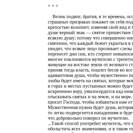
+ + +
Велик подвиг, братия, в те времена, осо
страшных призраках покажет он себя подо
крепостью возопиет, изменяя свой вид и
душе верный знак — святое пришествие 
всякую душу; потому что совершенно ниот
смятении, что каждый бежит укрыться в г
увидит, что всякое лицо проливает слезы
перенесет дни сии, кто стерпит невыноси
многие поклоняются мучителю с трепетом 
живущие на востоке земли от великого ст
приняв тогда власть, пошлет бесов во все
адамантовая душа, чтобы мужественно пе
злобы будет иметь на святых, которые мо
в горах и местах пустынных можно буде
искреннюю веру, умилосердится над ними
отыскивать святых и на земле, и на море,
просит Господа, чтобы избавиться нам от 
Мужественная нужна будет душа, которая
то легко подвергнется нападениям и буде
что добровольно поверил он мучителю.
...Такой способ употребит мучитель, что 
обольстить всех знамениями, и в таком т