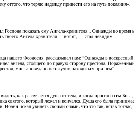
ачу оттого, что теряю надежду привести его на путь покаяния».
л Господа показать ему Ангела-хранителя... Однажды во врем
ть твоего Ангела-хранителя — вот я”, — стал невидим.
тца нашего Феодосия, рассказывал нам: “Однажды в воскресный 
видел ангела, стоящего по правую сторону престола. Пораженный
 престол, мне заповедано неотлучно находиться при нем”.
идеть, как разлучается душа от тела, и когда просил о сем Бог
ика святого, который лежал и кончался. Душа его была принима
. Иоанн искал увидеть своими очами, что это так, встав тотчас,