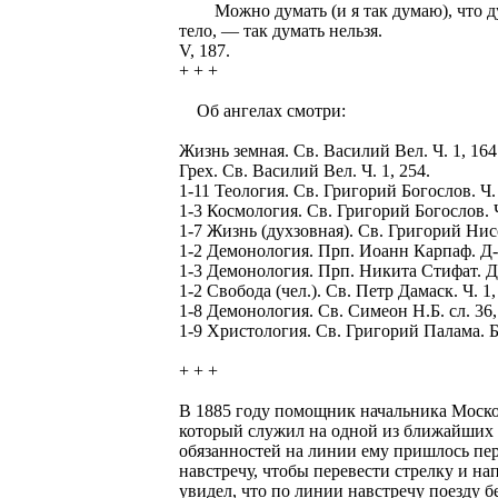
Можно думать (и я так думаю), что душ
тело, — так думать нельзя.
V, 187.
+ + +
Об ангелах смотри:
Жизнь земная. Св. Василий Вел. Ч. 1, 164
Грех. Св. Василий Вел. Ч. 1, 254.
1-11 Теология. Св. Григорий Богослов. Ч. 
1-3 Космология. Св. Григорий Богослов. Ч
1-7 Жизнь (духзовная). Св. Григорий Нисск
1-2 Демонология. Прп. Иоанн Карпаф. Д-л
1-3 Демонология. Прп. Никита Стифат. Д-л
1-2 Свобода (чел.). Св. Петр Дамаск. Ч. 1,
1-8 Демонология. Св. Симеон Н.Б. сл. 36,
1-9 Христология. Св. Григорий Палама. Б.
+ + +
В 1885 году помощник начальника Москов
который служил на одной из ближайших
обязанностей на линии ему пришлось пе
навстречу, чтобы перевести стрелку и н
увидел, что по линии навстречу поезду б