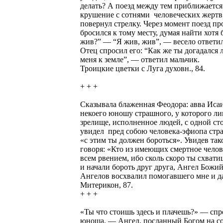
делать? А поезд между тем приближается 
крушение с сотнями человеческих жертв. 
повернул стрелку. Через момент поезд пр
бросился к тому месту, думая найти хотя
жив?” — “Я жив, жив”, — весело ответил 
Отец спросил его: “Как же ты догадалс
меня к земле”, — ответил мальчик.
Троицкие цветки с Луга духовн., 84.
+ + +
Сказывала блаженная Феодора: авва Исаи
некоего юношу страшного, у которого лиц
зрелище, исполненное людей, с одной ст
увидел пред собою человека-эфиопа стра
«с этим ты должен бороться». Увидев так
говоря: «Кто из имеющих смертное челове
всем рвением, ибо сколь скоро ты схвати
и начали бороть друг друга, Ангел Божий
Ангелов восхвалил помогавшего мне и д
Митерикон, 87.
+ + +
«Ты что стоишь здесь и плачешь?» — сп
юноша, — Ангел, посланный Богом на сох