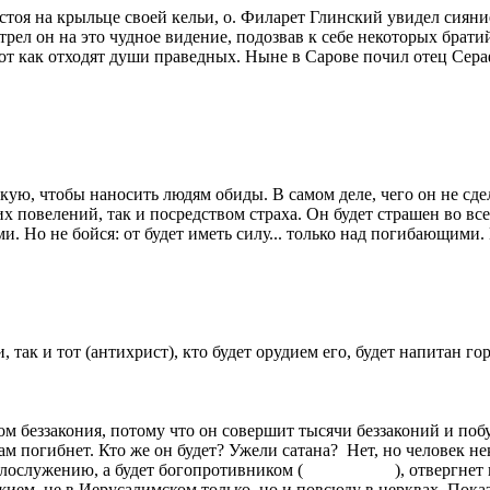
 стоя на крыльце своей кельи, о. Филарет Глинский увидел сияни
рел он на это чудное видение, подозвав к себе некоторых братий
Вот как отходят души праведных. Ныне в Сарове почил отец Сер
ую, чтобы наносить людям обиды. В самом деле, чего он не сдел
их повелений, так и посредством страха. Он будет страшен во в
. Но не бойся: от будет иметь силу... только над погибающими.
, так и тот (антихрист), кто будет орудием его, будет напитан го
м беззакония, потому что он совершит тысячи беззаконий и по
сам погибнет. Кто же он будет? Ужели сатана? Нет, но человек н
к идолослужению, а будет богопротивником ( ), отвергнет вс
ожием, не в Иерусалимском только, но и повсюду в церквах. Пока