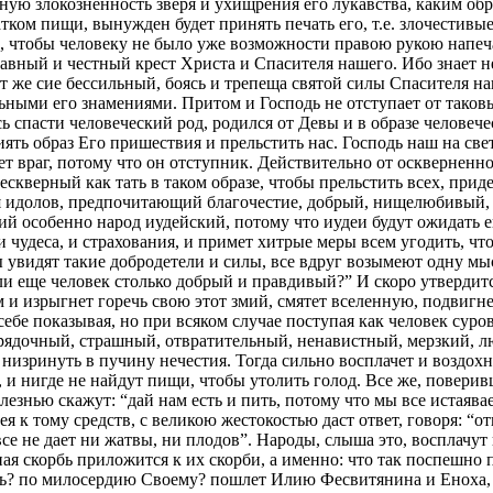
рную злокозненность зверя и ухищрения его лукавства, каким обр
атком пищи, вынужден будет принять печать его, т.е. злочестивы
е, чтобы человеку не было уже возможности правою рукою напеча
лавный и честный крест Христа и Спасителя нашего. Ибо знает 
ет же сие бессильный, боясь и трепеща святой силы Спасителя на
льными его знамениями. Притом и Господь не отступает от таков
 спасти человеческий род, родился от Девы и в образе человеч
иять образ Его пришествия и прельстить нас. Господь наш на св
ет враг, потому что он отступник. Действительно от оскверненно
сескверный как тать в таком образе, чтобы прельстить всех, при
я идолов, предпочитающий благочестие, добрый, нищелюбивый, 
й особенно народ иудейский, потому что иудеи будут ожидать е
 чудеса, и страхования, и примет хитрые меры всем угодить, чт
ы увидят такие добродетели и силы, все вдруг возымеют одну мы
 ли еще человек столько добрый и правдивый?” И скоро утвердитс
 и изрыгнет горечь свою этот змий, смятет вселенную, подвигне
себе показывая, но при всяком случае поступая как человек сур
рядочный, страшный, отвратительный, ненавистный, мерзкий, л
низринуть в пучину нечестия. Тогда сильно восплачет и воздохне
ь, и нигде не найдут пищи, чтобы утолить голод. Все же, повер
олезнью скажут: “дай нам есть и пить, потому что мы все истаяв
я к тому средств, с великою жестокостью даст ответ, говоря: “от
овсе не дает ни жатвы, ни плодов”. Народы, слыша это, восплачут
ная скорбь приложится к их скорби, а именно: что так поспешно
одь? по милосердию Своему? пошлет Илию Фесвитянина и Еноха,