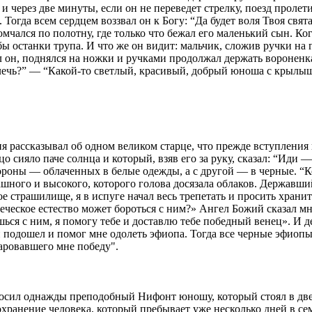
и через две минуты, если он не переведет стрелку, поезд пролети
Тогда всем сердцем воззвал он к Богу: “Да будет воля Твоя свята
омчался по полотну, где только что бежал его маленький сын. Ког
 бы останки трупа. И что же он видит: мальчик, сложив ручки на
он, поднялся на ножки и ручками продолжал держать вороненка. 
я лечь?” — “Какой-то светлый, красивый, добрый юноша с крыл
я рассказывал об одном великом старце, что прежде вступления 
о сияло паче солнца и который, взяв его за руку, сказал: “Иди 
ороны — облаченных в белые одежды, а с другой — в черные. “Ко
шного и высокого, которого голова досязала облаков. Державши
ое страшилище, я в испуге начал весь трепетать и просить хранит
ческое естество может бороться с ним?» Ангел Божий сказал мн
шься с ним, я помогу тебе и доставлю тебе победный венец». И д
 подошел и помог мне одолеть эфиопа. Тогда все черные эфиопы 
аровавшего мне победу".
росил однажды преподобный Нифонт юношу, который стоял в двер
ранение человека, который пребывает уже несколько дней в сем