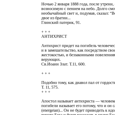
Ночью 2 января 1888 года, после утрени,
возносимую с пением на небо. Долго смот
необычайный свет и, подумав, сказал: “
двое из братии...
Глинский патерик, 91.
+ + +
АНТИХРИСТ
Антихрист придет на погибель человеческ
и в замешательство, как посредством сво
жестокостью, и беззаконными повелениями
верующих.
Св.Иоанн Злат. Т.11, 600.
+ + +
Подобно тому, как диавол пал от гордости
Т. 11, 575.
+ + +
Апостол называет антихриста — человеко
погибели называет его потому, что и он 
(energeian)... Он не будет приводить 
вместо Бога и будет восседать в храме Б