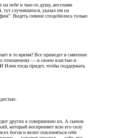
е на небе и чью-то душу, ангелами
, тут случившихся, указал им на
афим”. Видеть сияние сподобились только
ает в то время? Все приведет в смятение
сех отношениях — и своею властью и
 И Илия тогда придет, чтобы поддержать
рдостью.
будит других к совершению их. А сыном
екий, который восприимет всю его силу
ех богов и велит поклоняться себе
зующу, — говорит апостол, — себе, яко