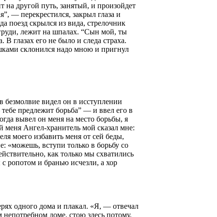
т на другой путь, занятый, и произойдет
я”, — перекрестился, закрыл глаза и
да поезд скрылся из вида, стрелочник
 груди, лежит на шпалах. “Сын мой, ты
В глазах его не было и следа страха.
ышками склонился надо мною и пригнул
в безмолвие видел он в исступлении
— тебе предлежит борьба” — и ввел его в
гда вывел он меня на место борьбы, я
й меня Ангел-хранитель мой сказал мне:
еля моего избавить меня от сей беды,
е: «можешь, вступи только в борьбу со
ействительно, как только мы схватились
с ропотом и бранью исчезли, а хор
ях одного дома и плакал. «Я, — отвечал
 непотребном доме, стою здесь потому,