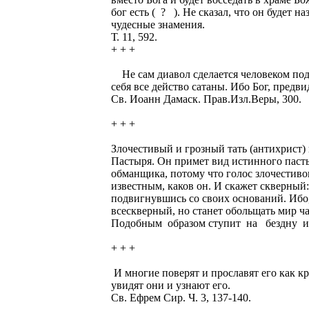
бог есть ( ? ). Не сказал, что он будет 
чудесные знамения.
Т. 11, 592.
+ + +
Не сам диавол сделается человеком подо
себя все действо сатаны. Ибо Бог, предв
Св. Иоанн Дамаск. Прав.Изл.Веры, 300.
+ + +
Злочестивый и грозный тать (антихрист) 
Пастыря. Он примет вид истинного пасты
обманщика, потому что голос злочестивог
известным, каков он. И скажет скверный: 
подвигнувшись со своих оснований. Ибо, 
всескверный, но станет обольщать мир 
Подобным образом ступит на бездну и по
+ + +
И многие поверят и прославят его как кр
увидят они и узнают его.
Св. Ефрем Сир. Ч. 3, 137-140.