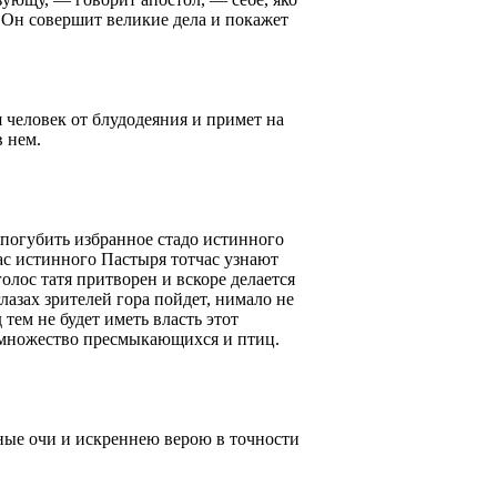
ом. Он совершит великие дела и покажет
 человек от блудодеяния и примет на
в нем.
и погубить избранное стадо истинного
ас истинного Пастыря тотчас узнают
олос татя притворен и вскоре делается
глазах зрителей гора пойдет, нимало не
тем не будет иметь власть этот
т множество пресмыкающихся и птиц.
ечные очи и искреннею верою в точности