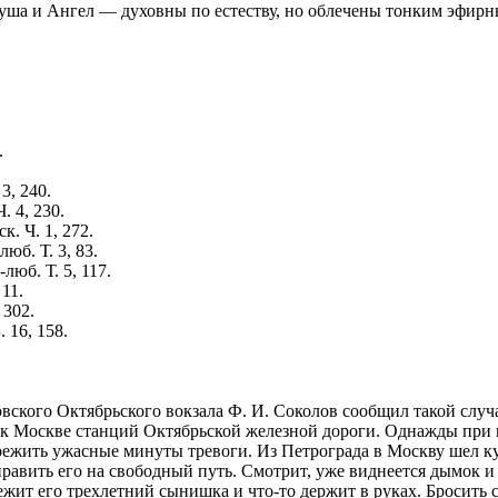
а и Ангел — духовны по естеству, но облечены тонким эфирным
.
3, 240.
. 4, 230.
. Ч. 1, 272.
юб. Т. 3, 83.
юб. Т. 5, 117.
 11.
 302.
 16, 158.
ского Октябрьского вокзала Ф. И. Соколов сообщил такой случ
 к Москве станций Октябрьской железной дороги. Однажды при
режить ужасные минуты тревоги. Из Петрограда в Москву шел к
аправить его на свободный путь. Смотрит, уже виднеется дымок 
ежит его трехлетний сынишка и что-то держит в руках. Бросить с