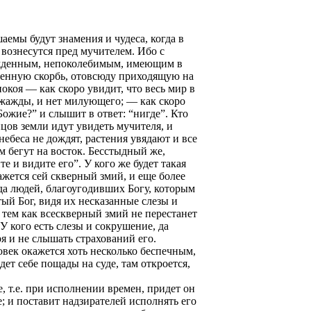
аемы будут знамения и чудеса, когда в
 вознесутся пред мучителем. Ибо с
гражденным, непоколебимым, имеющим в
ченную скорбь, отовсюду приходящую на
окоя — как скоро увидит, что весь мир в
т жажды, и нет милующего; — как скоро
Божие?” и слышит в ответ: “нигде”. Кто
цов земли идут увидеть мучителя, и
ебеса не дождят, растения увядают и все
ом бегут на восток. Бесстыдный же,
е и видите его”. У кого же будет такая
ажется сей скверный змий, и еще более
гда людей, благоугодивших Богу, которым
й Бог, видя их несказанные слезы и
 тем как всескверный змий не перестанет
 У кого есть слезы и сокрушение, да
ря и не слышать страхований его.
овек окажется хоть несколько беспечным,
ет себе пощады на суде, там откроется,
е, т.е. при исполнении времен, придет он
е; и поставит надзирателей исполнять его