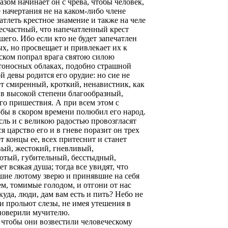
азом начинает он с чрева, чтобы человек,
е начертания не на каком-либо члене
тлеть крестное знамение и также на челе
несчастный, что напечатленный крест
шего. Ибо если кто не будет запечатлен
ых, но просвещает и привлекает их к
еском попрал врага святою силою
етоносных облаках, подобно страшной
й девы родится его орудие: но сие не
дет смиренный, кроткий, ненавистник, как
в высокой степени благообразный,
го пришествия. А при всем этом с
обы в скором времени полюбил его народ.
сль и с великою радостью провозгласят
я царство его и в гневе поразит он трех
т концы ее, всех притеснит и станет
овый, жестокий, гневливый,
ютый, губительный, бесстыдный,
т всякая душа; тогда все увидят, что
ившие лютому зверю и принявшие на себя
аем, томимые голодом, и отгони от нас
куда, люди, дам вам есть и пить? Небо не
 и прольют слезы, не имея утешения в
 поверили мучителю.
 чтобы они возвестили человеческому