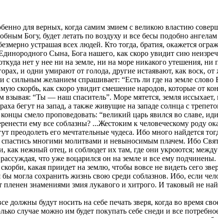
бенно для верных, когда самим змием с великою властию соверш
бным Богу, будет летать по воздуху и все бесы подобно ангелам
 безмерно устрашая всех людей. Кто тогда, братия, окажется о
Единородного Сына, Бога нашего, как скоро увидит сию неизре
куда нет у нее ни на земле, ни на море никакого утешения, ни п
орах, и одни умирают от голода, другие истаявают, как воск, о
 и с сильным желанием спрашивает: “Есть ли где на земле слово 
мую скорбь, как скоро увидит смешение народов, которые от кон
взывая: “Ты — наш спаситель”. Море мятется, земля иссыхает, н
раха бегут на запад, а также живущие на западе солнца с трепет
 концы смело проповедовать: “великий царь явился во славе, идит
ренести ему все соблазны? ...Жестоким к человеческому роду ок
гут преодолеть его мечтательные чудеса. Ибо много найдется то
т спастись многими молитвами и невыносимым плачем. Ибо Святы
, как нежный отец, и соблюдет их там, где они укроются; между
 рассуждая, что уже воцарился он на земле и все ему подчинены.
скорби, какая приидет на землю, чтобы вовсе не видеть сего зве
 бы могла сохранить жизнь свою среди соблазнов. Ибо, если чел
т пленен знамениями змия лукавого и хитрого. И таковый не найд
все должны будут носить на себе печать зверя, когда во время сво
олько случае можно им будет покупать себе снеди и все потребно