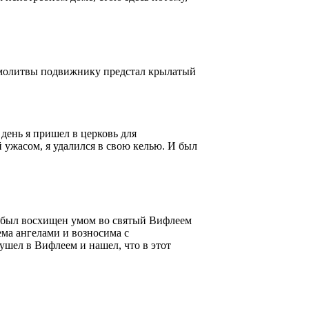
я молитвы подвижнику предстал крылатый
день я пришел в церковь для
 ужасом, я удалился в свою келью. И был
а, был восхищен умом во святый Вифлеем
ема ангелами и возносима с
 ушел в Вифлеем и нашел, что в этот