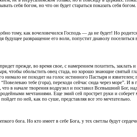
называть себя богом, но что он будет стараться показать себя бог
бно тому, как вочеловечился Господь — да не будет! Но родится
идя будущее развращение его воли, попустит диаволу поселиться 
придет прежде, во время свое, с намерением похитить, заклать 
ря, чтобы обольстить овец стада, но хорошо знающие святый гл
о нимало не походит на голос истинного Пастыря и язвителен; г
“Повелеваю тебе (гора), переходи сейчас сюда через море”. И в 
что в начале творения водрузил и поставил Всевышний Бог, над 
чародейными мечтаниями. Еще змий сей прострет руки и собере
йдет по ней, как по суше, представляя все это мечтательно.
епкого бога. Но кто имеет в себе Бога, у тех светлы будут серд