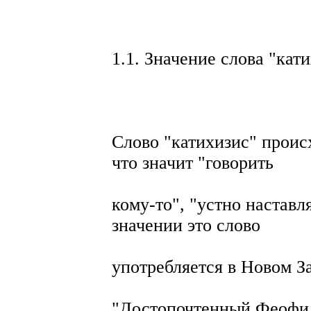
1.1. Значение слова "кат
Слово "катихизис" происх
что значит "говорить
кому-то", "устно наставл
значении это слово
употребляется в Новом За
"Достопочтенный Феофил