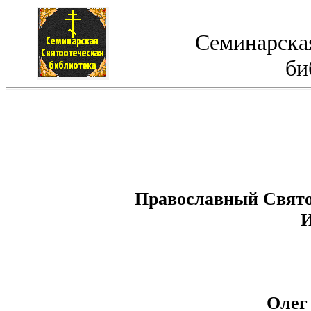
Семинарская
би
Православный Свято
И
Олег