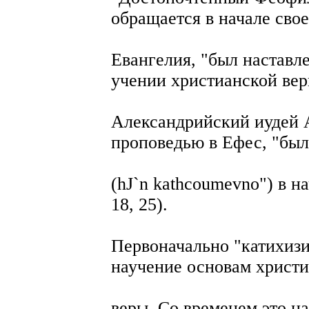
обращается в начале свое
Евангелия, "был наставлен
учении христианской вер
Александрийский иудей 
проповедью в Ефес, "был
(hJ`n kathcoumevno") в н
18, 25).
Первоначально "катихизи
научение основам христ
веры. Со временем это н