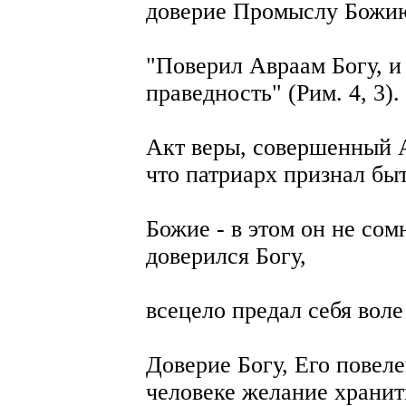
доверие Промыслу Божи
"Поверил Авраам Богу, и
праведность" (Рим. 4, 3).
Акт веры, совершенный А
что патриарх признал бы
Божие - в этом он не сомн
доверился Богу,
всецело предал себя вол
Доверие Богу, Его повел
человеке желание хранит