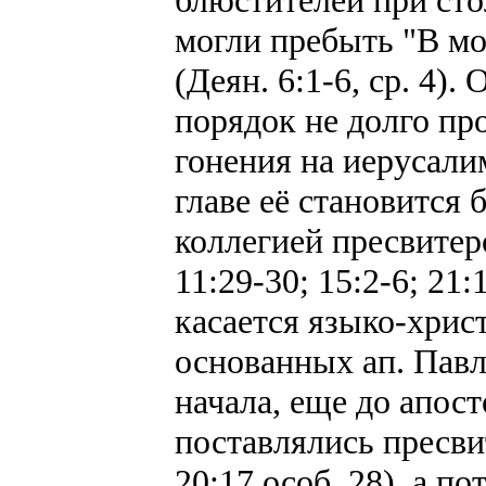
блюстителей при сто
могли пребыть "В мо
(Деян. 6:1-6, ср. 4).
порядок не долго пр
гонения на иерусали
главе её становится 
коллегией пресвитер
11:29-30; 15:2-6; 21
касается языко-хрис
основанных ап. Павло
начала, еще до апос
поставлялись пресвит
20:17 особ. 28), а п