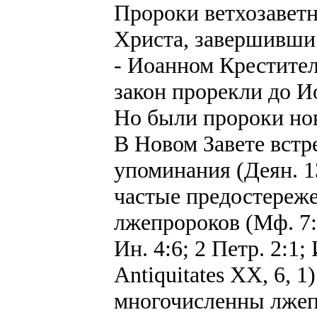
Пророки ветхозавет
Христа, завершивши
- Иоанном Крестител
закон прорекли до И
Но были пророки ново
В Новом Завете встр
упоминания (Деян. 1
частые предостереж
лжепророков (Мф. 7:1
Ин. 4:6; 2 Петр. 2:1
Antiquitates XX, 6, 1
многочисленны лжеп