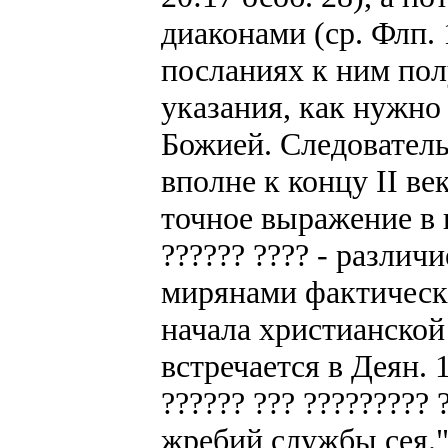
диаконами (ср. Флп. 
посланиях к ним по
указания, как нужно
Божией. Следователь
вполне к концу II ве
точное выражение в
?????? ???? - различ
мирянами фактически
начала христианской
встречается в Деян. 1
?????? ??? ????????? 
жребий службы сея."