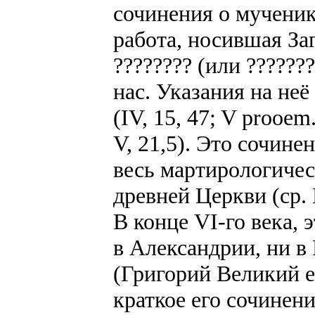
сочинения о мученик
работа, носившая Заг
???????? (или ??????
нас. Указания на неё
(IV, 15, 47; V prooem.
V, 21,5). Это сочин
весь мартирологиче
древней Церкви (ср. H
В конце VI-го века, 
в Александрии, ни в
(Григорий Великий epi
краткое его сочинен