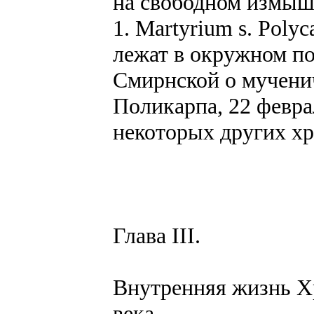
на свободном измыш
1. Martyrium s. Poly
лежат в окружном п
Смирнской о мученич
Поликарпа, 22 феврал
некоторых других х
Глава III.
Внутренняя жизнь Хр
века.