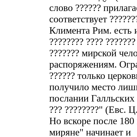
слово ?????? прилаг
соответствует ???????
Климента Рим. есть и
???????? ???? ???????
??????? мирской чел
распоряжениям. Огр
?????? только церк
получило место лишь 
послании Галльских ц
??? ????????" (Евс. Ц.
Но вскоре после 180 
миряне" начинает и