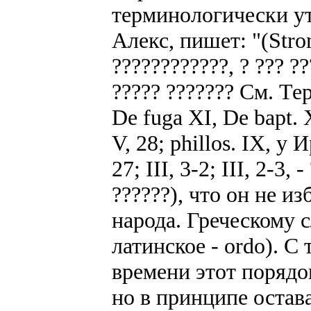
терминологически у
Алекс, пишет: "(Strom
????????????, ? ??? ??
????? ??????? См. Те
De fuga XI, De bapt.
V, 28; phillos. IX, у 
27; III, 3-2; III, 2-3,
??????), что он не из
народа. Греческому с
латинское - ordo). С
времени этот порядо
но в принципе остав