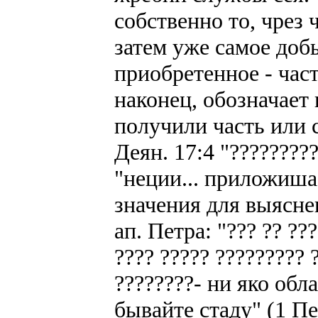
собственно то, чрез 
затем уже самое доб
приобретенное - част
наконец, обозначает 
получили часть или
Деян. 17:4 "?????????
"неции... приложиша
значения для выясне
ап. Петра: "??? ?? ??
???? ????? ????????? 
????????- ни яко обл
бывайте стаду" (1 Пет