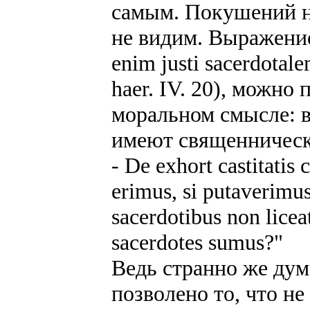
самым. Покушений н
не видим. Выражение
enim justi sacerdotal
haer. IV. 20), можно
моральном смысле: 
имеют священническ
- De exhort castitatis
erimus, si putaverimu
sacerdotibus non liceat
sacerdotes sumus?"
Ведь странно же дум
позволено то, что н