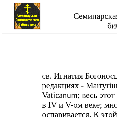
Семинарская
би
св. Игнатия Богонос
редакциях - Martyriu
Vaticanum; весь этот
в IV и V-ом веке; мн
оспаривается. К это