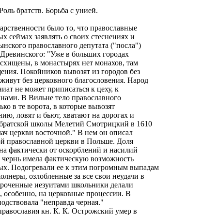
оль братств. Борьба с унией.
арственности было то, что православные
ых сеймах заявлять о своих стеснениях и
ынского православного депутата ("посла")
 Древинского: "Уже в больших городах
схищены, в монастырях нет монахов, там
щения. Покойников вывозят из городов без
 живут без церковного благословения. Народ
иат не может приписаться к цеху, к
йнами. В Вильне тело православного
ко в те ворота, в которые вывозят
ию, ловят и бьют, хватают на дорогах и
 братской школы Мелетий Смотрицкий в 1610
лач церкви восточной." В нем он описал
й православной церкви в Польше. Доля
на фактически от оскорблений и насилий
я чернь имела фактическую возможность
ых. Подогревали ее к этим погромным выпадам
лнеры, озлобленные за все свои неудачи в
троченные иезуитами школьники делали
, особенно, на церковные процессии. В
одствовала "неправда черная."
равославия кн. К. К. Острожский умер в