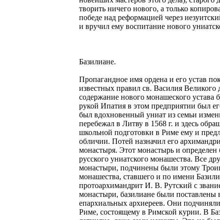
творить ничего нового, а только копиров
победе над реформацией через иезуитски
и вручил ему воспитание нового униатск
Базилиане.
Пропагандное имя ордена и его устав по
известных правил св. Василия Великого
содержание нового монашеского устава б
рукой Ипатия в этом предприятии был е
был вдохновенный униат из семьи изме
перебежал в Литву в 1568 г. и здесь обр
школьной подготовки в Риме ему и пред
обличии. Потей назначил его архимандр
монастыря. Этот монастырь и определен 
русского униатского монашества. Все др
монастыри, подчинены были этому Троиц
монашества, ставшего и по имени Базили
протоархимандрит И. В. Рутский с звани
монастыри, базилиане были поставлены 
епархиальных архиереев. Они подчиняли
Риме, состоящему в Римской курии. В Ба