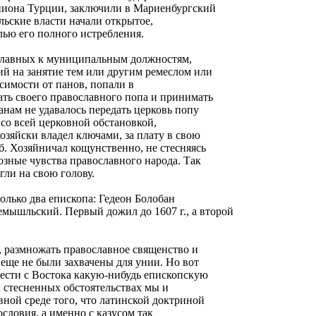
шпиона Турции, заключили в Мариенбургский
ольские власти начали открытое,
лью его полного истребления.
славных к муниципальным должностям,
й на занятие тем или другим ремеслом или
исимости от панов, попали в
ть своего православного попа и принимать
анам не удавалось передать церковь попу
 со всей церковной обстановкой,
хозяйски владел ключами, за плату в свою
б. Хозяйничал кощунственно, не стесняясь
озные чувства православного народа. Так
гли на свою голову.
олько два епископа: Гедеон Болобан
ышльский. Первый дожил до 1607 г., а второй
, размножать православное священство и
е еще не были захвачены для унии. Но вот
рести с Востока какую-нибудь епископскую
 стесненных обстоятельствах мы и
вной среде того, что латинской доктриной
ословия, а именно с казусом так