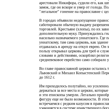
арестовали Никифора, судили его, как 
замок, где он вскоре и умер от голода. П
"легальное" гонение на православие с це
В городах объявили недопущение право
саботировали обычную выдачу разрешени
торговлей. Крестьяне (хлопы), по их зав
дополнительную муку. Принуждались гна
насильно назначаемого униатского. Где п
униатскому, там сама церковь, как здание
отдавалась в аренду на откуп еврею. Он 
пользу открывал церковь для треб и служ
словами и действиями, оскорблял религи
средневековое еврейство само собирало у
Во главе православной церкви остались т
Львовский и Михаил Копыстенский Перем
до 1612 г.
Им приходилось полутайно, но усиленно
держаться за все места и церкви, которы
и эти епископы умерли. Легально приоб
фигуру еще не было возможности. В этих
встречаемся с редким казусом в правосла
узаконяется в системе нравственного бог