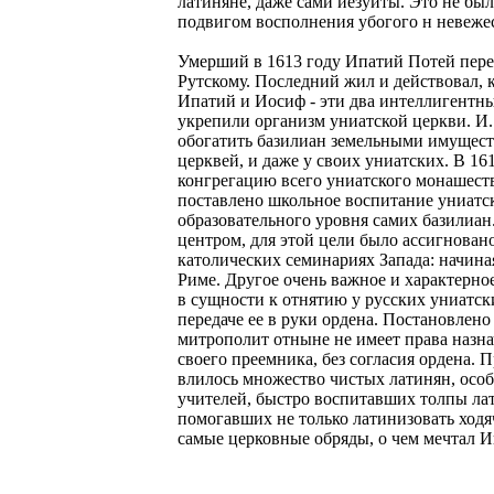
латиняне, даже сами иезуиты. Это не бы
подвигом восполнения убогого н невежес
Умерший в 1613 году Ипатий Потей пере
Рутскому. Последний жил и действовал, к
Ипатий и Иосиф - эти два интеллигентн
укрепили организм униатской церкви. И.
обогатить базилиан земельными имущест
церквей, и даже у своих униатских. В 16
конгрегацию всего униатского монашеств
поставлено школьное воспитание униатско
образовательного уровня самих базилиа
центром, для этой цели было ассигнован
католических семинариях Запада: начиная
Риме. Другое очень важное и характерно
в сущности к отнятию у русских униатск
передаче ее в руки ордена. Постановлено
митрополит отныне не имеет права назнач
своего преемника, без согласия ордена. 
влилось множество чистых латинян, ос
учителей, быстро воспитавших толпы ла
помогавших не только латинизовать ходя
самые церковные обряды, о чем мечтал 