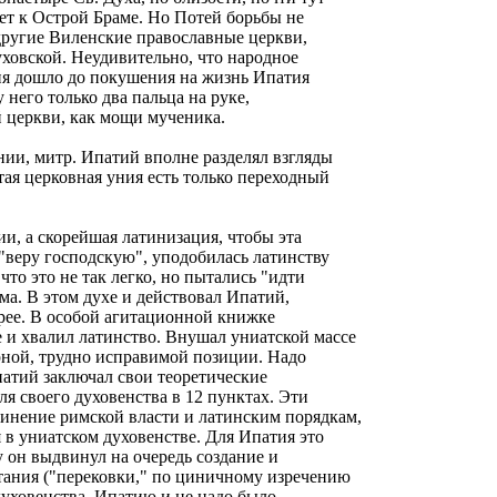
дет к Острой Браме. Но Потей борьбы не
 другие Виленские православные церкви,
ховской. Неудивительно, что народное
ия дошло до покушения на жизнь Ипатия
 него только два пальца на руке,
 церкви, как мощи мученика.
ии, митр. Ипатий вполне разделял взгляды
тая церковная уния есть только переходный
ии, а скорейшая латинизация, чтобы эта
 "веру господскую", уподобилась латинству
что это не так легко, но пытались "идти
а. В этом духе и действовал Ипатий,
рее. В особой агитационной книжке
 и хвалил латинство. Внушал униатской массе
урной, трудно исправимой позиции. Надо
патий заключал свои теоретические
я своего духовенства в 12 пунктах. Эти
инение римской власти и латинским порядкам,
 в униатском духовенстве. Для Ипатия это
 он выдвинул на очередь создание и
ания ("перековки," по циничному изречению
духовенства. Ипатию и не надо было