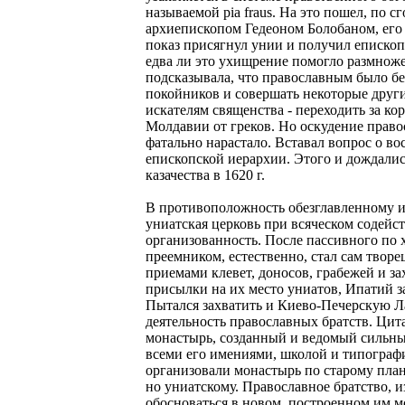
называемой ріа frаus. На это пошел, по 
архиепископом Гедеоном Болобаном, его
показ присягнул унии и получил епископ
едва ли это ухищрение помогло размнож
подсказывала, что православным было бе
покойников и совершать некоторые други
искателям священства - переходить за ко
Молдавии от греков. Но оскудение право
фатально нарастало. Вставал вопрос о во
епископской иерархии. Этого и дождали
казачества в 1620 г.
В противоположность обезглавленному 
униатская церковь при всяческом содейс
организованность. После пассивного по 
преемником, естественно, стал сам творе
приемами клевет, доносов, грабежей и з
присылки на их место униатов, Ипатий з
Пытался захватить и Киево-Печерскую Л
деятельность православных братств. Цит
монастырь, созданный и ведомый сильн
всеми его имениями, школой и типографи
организовали монастырь по старому плану
но униатскому. Православное братство, и
обосноваться в новом, построенном им мо