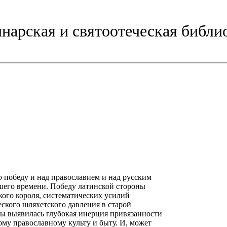
нарская и святоотеческая библи
ю победу и над православием и над русским
шего времени. Победу латинской стороны
кого короля, систематических усилий
еского шляхетского давления в старой
ы выявилась глубокая инерция привязанности
ому православному культу и быту. И, может