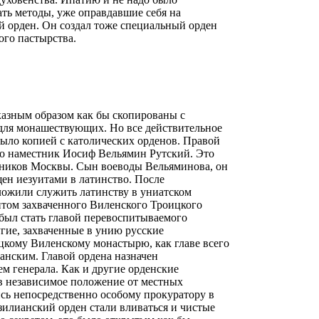
ать методы, уже оправдавшие себя на
й орден. Он создал тоже специальный орден
ого пастырства.
казным образом как бы скопированы с
 для монашествующих. Но все действительное
ыло копией с католических орденов. Правой
го наместник Иосиф Вельямин Рутский. Это
нников Москвы. Сын воеводы Вельяминова, он
ащен иезуитами в латинство. После
ложили служить латинству в униатском
итом захваченного Виленского Троицкого
был стать главой перевоспитываемого
угие, захваченные в унию русские
кому Виленскому монастырю, как главе всего
анским. Главой ордена назначен
ем генерала. Как и другие орденские
в независимое положение от местных
сь непосредственно особому прокуратору в
зилианский орден стали вливаться и чистые