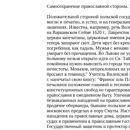
Самосохранение православной стороны. Р
Положительной стороной польской госуд
могли и печатно, и устно, и на генеральн
лишениях. Известна, например, речь Вол
на Варшавском Сейме 1620 г., Лаврентия
церкви запечатаны, церковные имения ра
теперь запирают скот. Дети мрут без кре
погребения, как падаль. Мужья с женами
умирает без причащения. Во Львове не ун
больному нельзя открыто идти со Св. Та
покойника нужно вывозить из города толь
нечистоты. Монахов, непреклонных на ун
бросают в темницу." Учитель Виленской
г. напечатал свою книгу: "Фринос или П
печальное положение гонимой и теснимо
конституционных свобод не гарантирова
православия в ежедневном быту. Улична
безнаказанных нападений на православн
бродячие оборванцы, бывшие польские жо
московских пределах в пору Смуты. Нас
нападения на православные дома, церкви
судах в применении к православным госп
Государственный защитник и протектор п