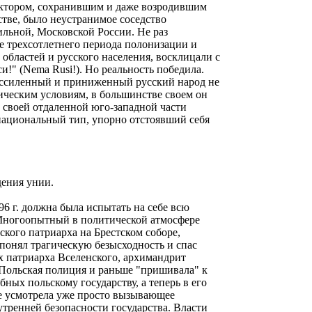
ктором, сохранившим и даже возродившим
стве, было неустранимое соседство
льной, Московской России. Не раз
е трехсотлетнего периода полонизации и
бластей и русского населения, восклицали с
!" (Nеmа Rusi!). Но реальность победила.
ессиленный и приниженный русский народ не
ическим условиям, в большинстве своем он
в своей отдаленной юго-западной части
национальный тип, упорно отстоявший себя
ения унии.
96 г. должна была испытать на себе всю
 Многоопытный в политической атмосфере
ского патриарха на Брестском соборе,
понял трагическую безысходность и спас
х патриарха Вселенского, архимандрит
 Польская полиция и раньше "пришивала" к
ных польскому государству, а теперь в его
ре усмотрела уже просто вызывающее
утренней безопасности государства. Власти