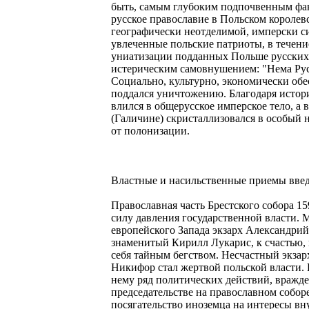
быть, самым глубоким подпочвенным фа
русское православие в Польском королев
географически неотделимой, имперски си
увлеченные польские патриоты, в течени
униатизации подданных Польше русских о
истерическим самовнушением: "Нема Руси
Социально, культурно, экономически об
поддался уничтожению. Благодаря истор
влился в общерусское имперское тело, а 
(Галичине) скристаллизовался в особый 
от полонизации.
Властные и насильственные приемы введ
Православная часть Брестского собора 15
силу давления государственной власти.
европейского Запада экзарх Александрий
знаменитый Кирилл Лукарис, к счастью, 
себя тайным бегством. Несчастный экзар
Никифор стал жертвой польской власти.
нему ряд политических действий, враждеб
председательстве на православном собо
посягательство иноземца на интересы вн