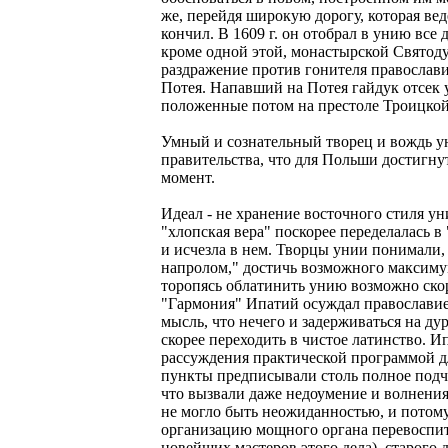
же, перейдя широкую дорогу, которая ве
кончил. В 1609 г. он отобрал в унию все
кроме одной этой, монастырской Святоду
раздражение против гонителя православ
Потея. Напавший на Потея гайдук отсек у
положенные потом на престоле Троицкой
Умный и сознательный творец и вождь ун
правительства, что для Польши достигну
момент.
Идеал - не хранение восточного стиля ун
"хлопская вера" поскорее переделалась в
и исчезла в нем. Творцы унии понимали, 
напролом," достичь возможного максимум
торопясь облатинить унию возможно ско
"Гармония" Ипатий осуждал православие
мысль, что нечего и задерживаться на д
скорее переходить в чистое латинство. И
рассуждения практической программой дл
пункты предписывали столь полное подч
что вызвали даже недоумение и волнения
не могло быть неожиданностью, и потому
организацию мощного органа перевоспит
новейших мастеров этого дела), старого 