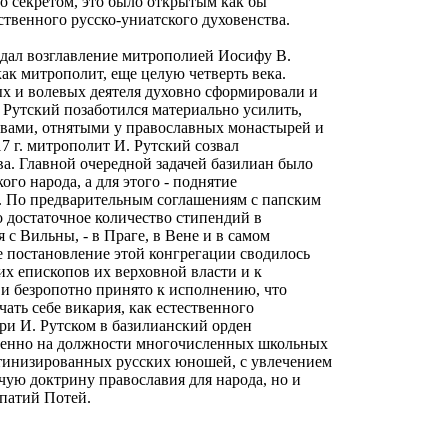
ло секретом, это было открытым как бы
твенного русско-униатского духовенства.
дал возглавление митрополией Иосифу В.
ак митрополит, еще целую четверть века.
ых и волевых деятеля духовно сформировали и
 Рутский позаботился материально усилить,
вами, отнятыми у православных монастырей и
17 г. митрополит И. Рутский созвал
а. Главной очередной задачей базилиан было
го народа, а для этого - поднятие
н. По предварительным соглашениям с папским
о достаточное количество стипендий в
 с Вильны, - в Праге, в Вене и в самом
е постановление этой конгрегации сводилось
их епископов их верховной власти и к
 и безропотно принято к исполнению, что
ать себе викария, как естественного
При И. Рутском в базилианский орден
обенно на должности многочисленных школьных
тинизированных русских юношей, с увлечением
чую доктрину православия для народа, но и
Ипатий Потей.