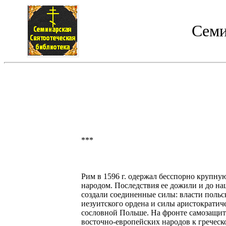
Семи
***
Рим в 1596 г. одержал бесспорно крупну
народом. Последствия ее дожили и до на
создали соединенные силы: власти польс
иезуитского ордена и силы аристократич
сословной Польше. На фронте самозащит
восточно-европейских народов к греческ