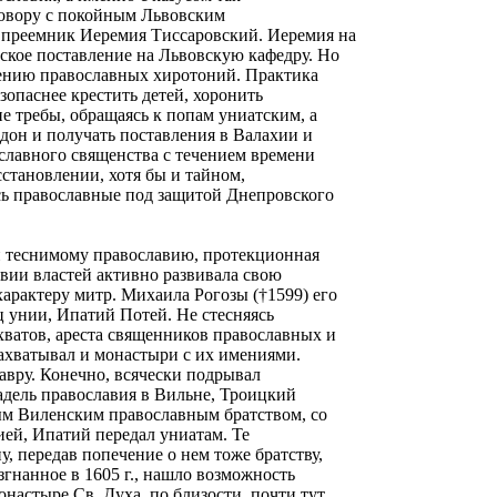
сговору с покойным Львовским
 преемник Иеремия Тиссаровский. Иеремия на
ское поставление на Львовскую кафедру. Но
ению православных хиротоний. Практика
зопаснее крестить детей, хоронить
е требы, обращаясь к попам униатским, а
рдон и получать поставления в Валахии и
славного священства с течением времени
сстановлении, хотя бы и тайном,
сь православные под защитой Днепровского
и теснимому православию, протекционная
твии властей активно развивала свою
характеру митр. Михаила Рогозы (†1599) его
ц унии, Ипатий Потей. Не стесняясь
ахватов, ареста священников православных и
ахватывал и монастыри с их имениями.
авру. Конечно, всячески подрывал
адель православия в Вильне, Троицкий
ым Виленским православным братством, со
ей, Ипатий передал униатам. Те
, передав попечение о нем тоже братству,
згнанное в 1605 г., нашло возможность
настыре Св. Духа, по близости, почти тут