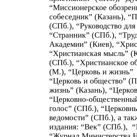
“Миссионерское обозрен
собеседник” (Казань), “
(СПб.), “Руководство для
“Странник” (СПб.), “Тр
Академии” (Киев), “Хрис
“Христианская мысль” (К
(СПб.), “Христианское о
(М.), “Церковь и жизнь” 
“Церковь и общество” (П
жизнь” (Казань), “Церко
“Церковно-общественный
голос” (СПб.), “Церковн
ведомости” (СПб.), а та
издания: “Век” (СПб.), 
“Журнал Министерства Н