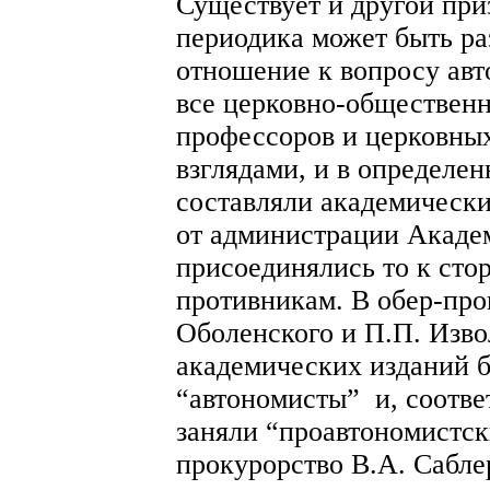
Существует и другой при
периодика может быть ра
отношение к вопросу ав
все церковно-общественн
профессоров и церковных
взглядами, и в определе
составляли академически
от администрации Акаде
присоединялись то к сто
противникам. В обер-про
Оболенского и П.П. Изво
академических изданий 
“автономисты” и, соотве
заняли “проавтономистск
прокурорство В.А. Сабле