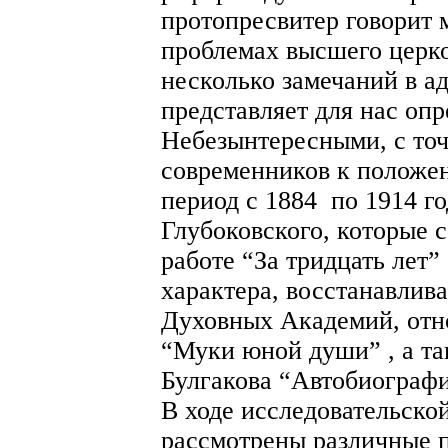
протопресвитер говорит м
проблемах высшего церко
несколько замечаний в а
представляет для нас оп
Небезынтересными, с то
современников к положе
период с 1884 по 1914 г
Глубоковского, которые 
работе “За тридцать лет”
характера, восстанавли
Духовных Академий, отн
“Муки юной души” , а т
Булгакова “Автобиографи
В ходе исследовательско
рассмотрены различные 