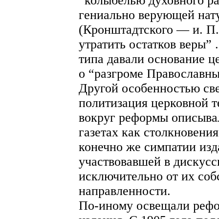
“колыбелью духовного раз
гениально верующей нату
(Кронштадтского — и. П.
утратить остатков веры”
типа давали основание ц
о “разгроме Православн
Другой особенностью све
политизация церковной т
вокруг реформы описывал
газетах как столкновения
конечно же симпатии изд
участвовавшей в дискусс
исключительно от их соб
направленности.
По-иному освещали рефо