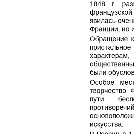
1848 г. ра
французско
явилась очен
Франции, но 
Обращение к
пристальн
характера
общественны
были обусло
Особое мес
творчество 
пути бесп
противоре
основополо
искусства.