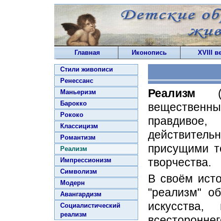
Главная
Иконопись
XVIII в
Стили живописи
Ренессанс
Реализм
(о
Маньеризм
Барокко
вещественн
Рококо
правдиво
Классицизм
действитель
Романтизм
присущими т
Реализм
творчества.
Импрессионизм
Символизм
В своём ист
Модерн
"реализм" о
Авангардизм
искусства,
Социалистический
реализм
всестороннег