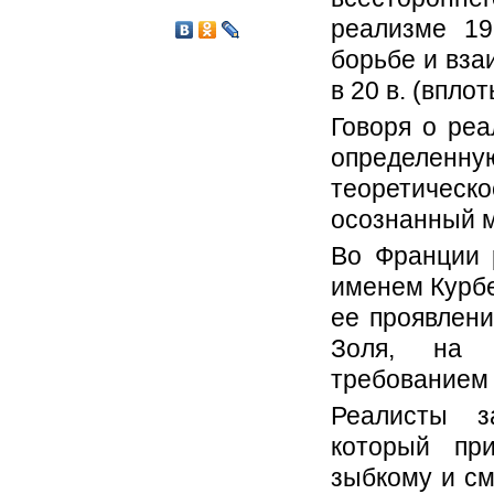
реализме 19
борьбе и вза
в 20 в. (впло
Говоря о реа
определенну
теоретичес
осознанный м
Во Франции 
именем Курбе
ее проявлени
Золя, на 
требованием 
Реалисты з
который пр
зыбкому и с