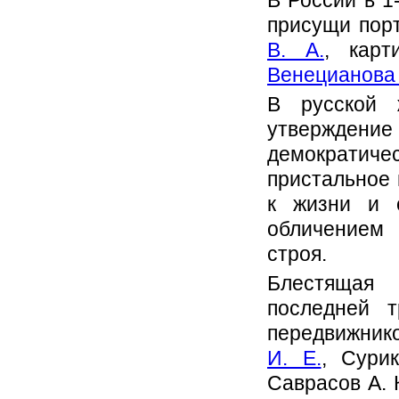
В России в 1
присущи порт
В. А.
, карт
Венецианова А
В русской 
утверждени
демократиче
пристальное 
к жизни и 
обличением
строя.
Блестящая
последней т
передвижник
И. Е.
, Сури
Саврасов А. 