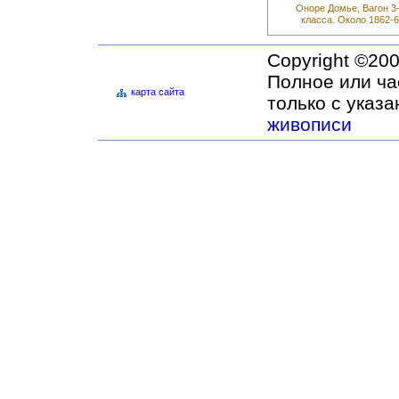
Оноре Домье, Вагон 3-
класса. Около 1862-6
Copyright ©20
Полное или ча
карта сайта
только с указ
живописи