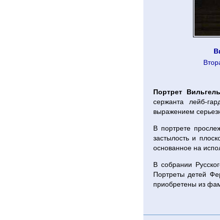
В
Втор
Портрет Вильгел
сержанта лейб-гар
выражением серьезн
В портрете просле
застылость и плос
основанное на испо
В собрании Русско
Портреты детей Фе
приобретены из фа