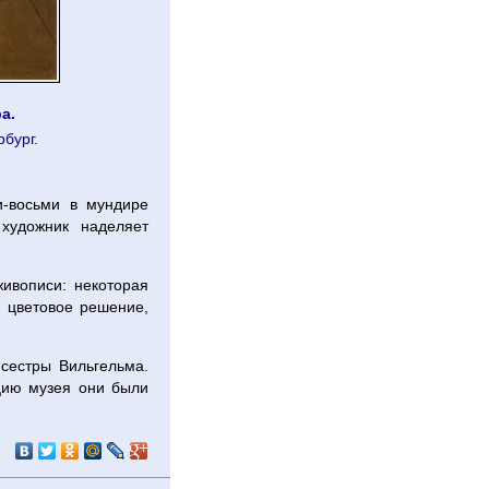
а.
бург.
и-восьми в мундире
 художник наделяет
ивописи: некоторая
 цветовое решение,
сестры Вильгельма.
цию музея они были