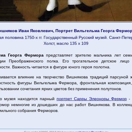
ишняков Иван Яковлевич, Портрет Вильгельма Георга Фермор
ая половина 1750-х гг. Государственный Русский музей. Санкт-Петер
Холст, масло 135 х 109
ьма Георга Фермора
представляет зрителю мальчика лет сем
дии Преображенского полка. Его трогательное детское лицо
ости. Важность читается в фигуре юного героя полотна.
живается влияние на творчество Вишнякова традиций парсуной ж
костность фигуры Вильгельма Фермора, фронтальная композиция,
льзовании сочетания ярких цветов без применения полутонов.
го музея находится парный
портрет Сарры Элеоноры Фермор
- 
рмор немногие из дошедших до нас работ Вишнякова. В коллек
мильного собрания Ферморов.