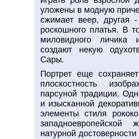
играть роль взрослой 
уложены в модную причес
сжимает веер, другая -
роскошного платья. В т
миловидного личика 
создают некую одухот
Сары.
Портрет еще сохраняет
плоскостность изобр
парсуной традиции. Одн
и изысканной декоратив
элементы стиля рокок
западноевропейской
натурной достоверности