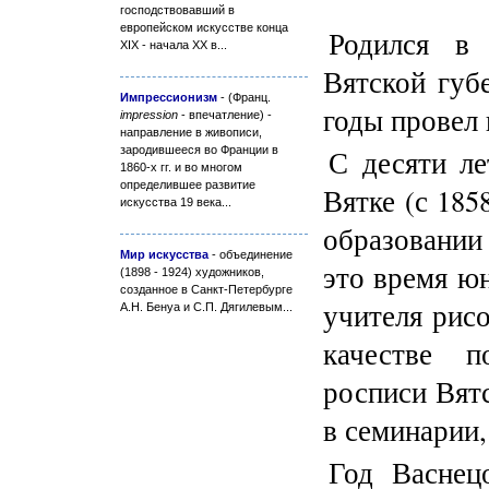
господствовавший в
европейском искусстве конца
Родился в
XIX - начала XX в...
Вятской губ
Импрессионизм
- (Франц.
годы провел 
impression
- впечатление) -
направление в живописи,
зародившееся во Франции в
С десяти л
1860-х гг. и во многом
определившее развитие
Вятке (с 185
искусства 19 века...
образовании
Мир искусства
- объединение
это время ю
(1898 - 1924) художников,
созданное в Санкт-Петербурге
учителя рис
А.Н. Бенуа и С.П. Дягилевым...
качестве 
росписи Вятс
в семинарии,
Год Васнец