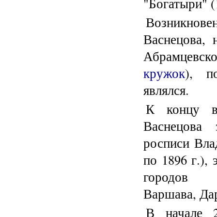
"Богатыри" (
Возникнове
Васнецова, 
Абрамцевско
кружок
), п
являлся.
К концу в
Васнецова 
росписи Вла
по 1896 г.),
городов Г
Варшава, Дар
В начале 2