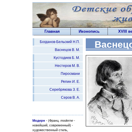
Главная
Иконопись
XVIII в
Васнец
Богданов-Бельский Н.П.
Васнецов В. М.
Кустодиев Б. М.
Нестеров М. В.
Пиросмани
Репин И. Е.
Серебрякова З. Е.
Серов В. А.
Модерн
- (Франц.
moderne
-
новейший, современный) -
художественный стиль,