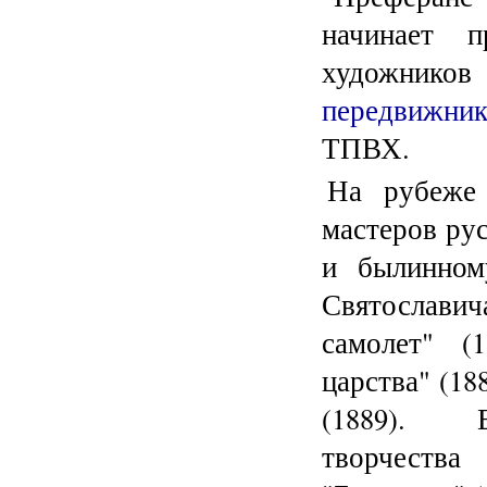
начинает п
художнико
передвижни
ТПВХ.
На рубеже 
мастеров рус
и былинном
Святослави
самолет" (
царства" (18
(1889). В
творчеств