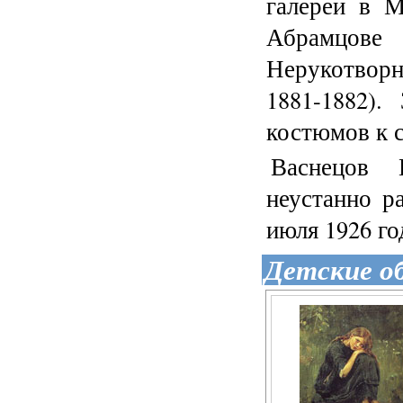
галереи в М
Абрамцове
Нерукотворн
1881-1882).
костюмов к 
Васнецов 
неустанно р
июля 1926 го
Детские о