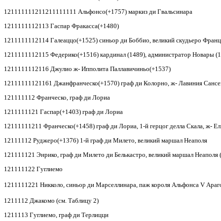
121111111211211111111 Альфонсо(+1757) маркиз ди Гвальсинара
1211111112113 Гаспар Фракасса(+1480)
1211111112114 Галеаццо(+1525) синьор ди Боббио, великий скудьеро Франци
1211111112115 Федерико(+1516) кардинал (1489), администратор Новары (1
1211111112116 Джулио ж- Ипполита Паллавичиньо(+1537)
12111111121161 Джанфранческо(+1570) граф ди Колорно, ж- Лавиния Санс
121111112 Франческо, граф ди Лориа
1211111121 Гаспар(+1403) граф ди Лориа
12111111211 Франческо(+1458) граф ди Лориа, 1-й герцог делла Скала, ж- Е
12111112 Руджеро(+1376) 1-й граф ди Милето, великий маршал Неаполя
121111121 Энрико, граф ди Милето ди Белькастро, великий маршал Неаполя 
121111122 Гуглиемо
1211111221 Никколо, синьор ди Марселлинара, паж короля Альфонса
V
Араг
1211112 Джакомо (см. Таблицу 2)
1211113 Гуглиемо, граф ди Терлицци