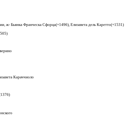
и, ж- Бьянка Франческа Сфорца(+1496), Елизавета дель Каретто(+1531)
505)
еверино
лизавета Караччиоло
(1376)
онского