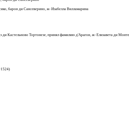
ко, барон ди Сансеверино, ж- Изабелла Вилламарина
з ди Кастельново Тортонезе, принял фамилию д
'
Арагон, ж- Елизавета ди Монт
+1524)