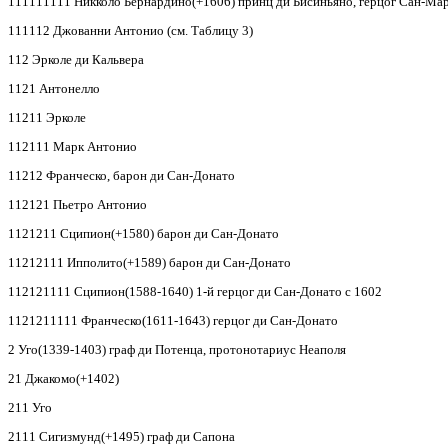
111111111 Никколо Бернардино(+1606) принц ди Бисиньяно, герцог Сан-Марк
111112 Джованни Антонио (см. Таблицу 3)
112 Эрколе ди Кальвера
1121 Антонелло
11211 Эрколе
112111 Марк Антонио
11212 Франческо, барон ди Сан-Донато
112121 Пьетро Антонио
1121211 Сципион(+1580) барон ди Сан-Донато
11212111 Ипполито(+1589) барон ди Сан-Донато
112121111 Сципион(1588-1640) 1-й герцог ди Сан-Донато с 1602
1121211111 Франческо(1611-1643) герцог ди Сан-Донато
2 Уго(1339-1403) граф ди Потенца, протонотариус Неаполя
21 Джакомо(+1402)
211 Уго
2111 Сигизмунд(+1495) граф ди Сапона