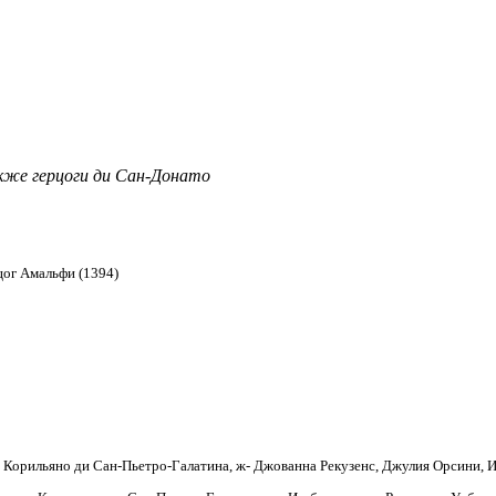
акже герцоги ди Сан-Донато
рцог Амальфи (1394)
 Корильяно ди Сан-Пьетро-Галатина, ж- Джованна Рекузенс, Джулия Орсини, 