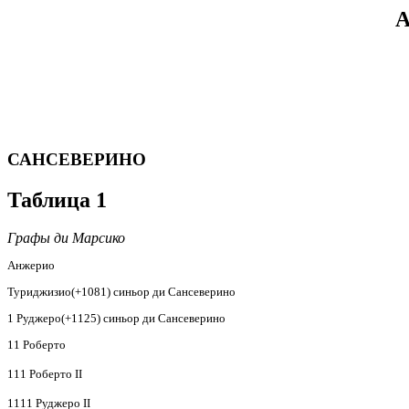
А
САНСЕВЕРИНО
Таблица 1
Графы ди Марсико
Анжерио
Туриджизио(+1081) синьор ди Сансеверино
1 Руджеро(+1125) синьор ди Сансеверино
11 Роберто
111 Роберто
II
1111
Руджеро
II