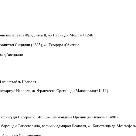
арий императра Фридриха
II
, ж- Перна ди Морра(+1246)
капитан Сицилии (1285), ж- Теодора д
'
Аквино
ва д
'
Авеццано
й коннетабль Неаполя
нотариус Неаполя, ж- Франческа Орсини ди Манопелло(+1411)
 принц ди Салерно с 1463, ж- Раймондина Орсини ди Веноза(+1490)
 барон ди Сансеверино, великий адмирал Неаполя, ж- Констанца да Монтефел
о, барон ди Сансеверино