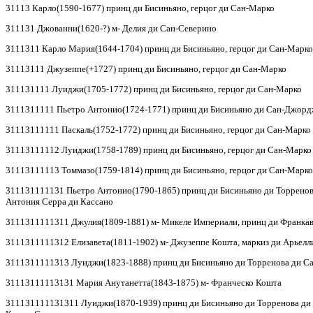
31113 Карло(1590-1677) принц ди Бисиньяно, герцог ди Сан-Марко
311131 Джованни(1620-?) м- Делия ди Сан-Северино
3111311 Карло Мария(1644-1704) принц ди Бисиньяно, герцог ди Сан-Марко
31113111 Джузеппе(+1727) принц ди Бисиньяно, герцог ди Сан-Марко
311131111 Луиджи(1705-1772) принц ди Бисиньяно, герцог ди Сан-Марко
3111311111 Пьетро Антонио(1724-1771) принц ди Бисиньяно ди Сан-Джордж
31113111111 Паскаль(1752-1772) принц ди Бисиньяно, герцог ди Сан-Марко
31113111112 Луиджи(1758-1789) принц ди Бисиньяно, герцог ди Сан-Марко
31113111113 Томмазо(1759-1814) принц ди Бисиньяно, герцог ди Сан-Марко,
311131111131 Пьетро Антонио(1790-1865) принц ди Бисиньяно ди Торренова 
Антония Серра ди Кассано
3111311111311 Джулия(1809-1881) м- Микеле Империали, принц ди Франка
3111311111312 Елизавета(1811-1902) м- Джузеппе Кошта, маркиз ди Арьелл
3111311111313 Луиджи(1823-1888) принц ди Бисиньяно ди Торренова ди Сан
31113111113131 Мария Анутанетта(1843-1875) м- Франческо Кошта
311131111131311 Луиджи(1870-1939) принц ди Бисиньяно ди Торренова ди С