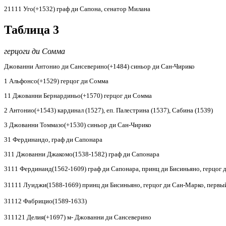
21111 Уго(+1532) граф ди Сапона, сенатор Милана
Таблица 3
герцоги ди Сомма
Джованни Антонио ди Сансеверино(+1484) синьор ди Сан-Чирико
1 Альфонсо(+1529) герцог ди Сомма
11 Джованни Бернардиньо(+1570) герцог ди Сомма
2 Антонио(+1543) кардинал (1527), еп. Палестрина (1537), Сабина (1539)
3 Джованни Томмазо(+1530) синьор ди Сан-Чирико
31 Фердинандо, граф ди Сапонара
311 Джованни Джакомо(1538-1582) граф ди Сапонара
3111 Фердинанд(1562-1609) граф ди Сапонара, принц ди Бисиньяно, герцог 
31111 Луиджи(1588-1669) принц ди Бисиньяно, герцог ди Сан-Марко, первый 
31112 Фабрицио(1589-163
3)
311121 Делия(+1697) м- Джованни ди Сансеверино