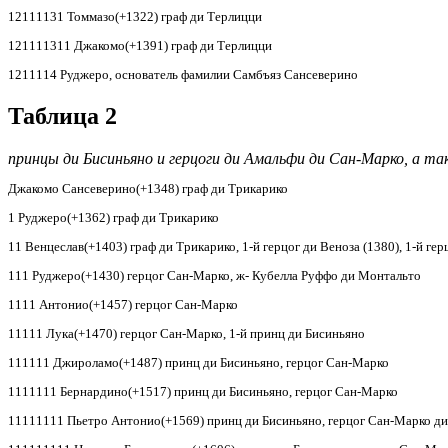
12111131 Томмазо(+1322) граф ди Терлицци
121111311 Джакомо(+1391) граф ди Терлицци
1211114 Руджеро, основатель фамилии Самбъяз Сансеверино
Таблица 2
принцы ди Бисиньяно и герцоги ди Амальфи ди Сан-Марко, а т
Джакомо Сансеверино(+1348) граф ди Трикарико
1 Руджеро(+1362) граф ди Трикарико
11 Венцеслав(+1403) граф ди Трикарико, 1-й герцог ди Веноза (1380), 1-й ге
111 Руджеро(+1430) герцог Сан-Марко, ж- Кубелла Руффо ди Монтальто
1111 Антонио(+1457) герцог Сан-Марко
11111 Лука(+1470) герцог Сан-Марко, 1-й принц ди Бисиньяно
111111 Джироламо(+1487) принц ди Бисиньяно, герцог Сан-Марко
1111111 Бернардино(+1517) принц ди Бисиньяно, герцог Сан-Марко
11111111 Пьетро Антонио(+1569) принц ди Бисиньяно, герцог Сан-Марко ди