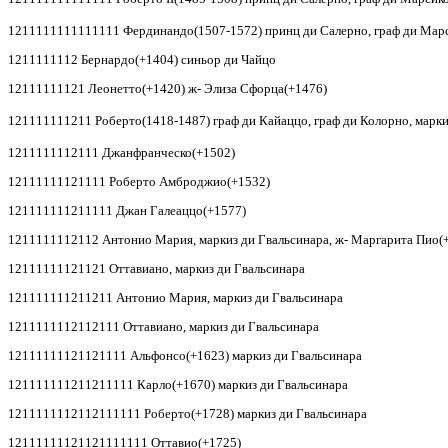
1211111111111111 Фердинандо(1507-1572) принц ди Салерно, граф ди Марси
1211111112 Бернардо(+1404) синьор ди Чайцо
12111111121 Леонетто(+1420) ж- Элиза Сфорца(+1476)
121111111211 Роберто(1418-1487) граф ди Кайаццо, граф ди Колорно, марки
1211111112111 Джанфранческо(+1502)
12111111121111 Роберто Амброджио(+1532)
121111111211111 Джан Галеаццо(+1577)
1211111112112 Антонио Мария, маркиз ди Гвальсинара, ж- Маргарита Пио(
12111111121121 Оттавиано, маркиз ди Гвальсинара
121111111211211 Антонио Мария, маркиз ди Гвальсинара
1211111112112111 Оттавиано, маркиз ди Гвальсинара
12111111121121111 Альфонсо(+1623) маркиз ди Гвальсинара
121111111211211111 Карло(+1670) маркиз ди Гвальсинара
1211111112112111111 Роберто(+1728) маркиз ди Гвальсинара
12111111121121111111 Оттавио(+1725)