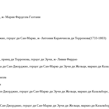
, ж- Мария Фарделла Гаэтани
ио, герцог ди Сан-Марко, ж- Антония Караччиола ди Торренова(1733-1803)
 принц ди Торренова, герцог ди Эрчи, ж- Ливия Фиррао
ди Сан-Джорджио, герцог ди Сан-Марко ди Эрчи ди Жельци, маркиз ди Казаль
вилла
и
-Джорджио, герцог ди Сан-Марко ди Эрчи ди Жельци, маркиз ди Казальборе, 
ан-Джорджио, герцог ди Сан-Марко ди Эрчи ди Жельци, маркиз ди Казальборе