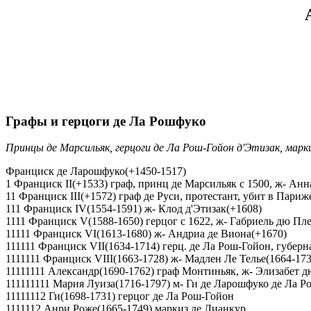
Графы и герцоги де Ла Рошфуко
Принцы де Марсильяк, герцоги де Ла Рош-Гойон д'Этизак, марк
Франциск де Ларошфуко(+1450-1517)
1 Франциск II(+1533) граф, принц де Марсильяк с 1500, ж- Анн
11 Франциск III(+1572) граф де Руси, протестант, убит в Париже
111 Франциск IV(1554-1591) ж- Клод д'Этизак(+1608)
1111 Франциск V(1588-1650) герцог с 1622, ж- Габриель дю Пл
11111 Франциск VI(1613-1680) ж- Андриа де Виона(+1670)
111111 Франциск VII(1634-1714) герц. де Ла Рош-Гойон, губерн
1111111 Франциск VIII(1663-1728) ж- Мадлен Ле Телье(1664-173
11111111 Александр(1690-1762) граф Монтиньяк, ж- Элизабет дю
111111111 Мария Луиза(1716-1797) м- Ги де Ларошфуко де Ла Р
11111112 Ги(1698-1731) герцог де Ла Рош-Гойон
1111112 Анри Роже(1665-1749) маркиз де Лианкур