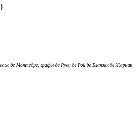
)
саж де Монтедре, графы де Руси де Рой де Бланзак де Жарнак