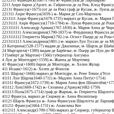
2212311 Франциск(1687-1766) ж- Франсуаза де Ларошфуко
2213 Анри барон д'Арлет, ж- Габриелла де ла Рик, Клод Франс
22131 Франсуа(+1675) (от де ла Рик) граф де Кусаж, ж- Луиза 
221311 Анри Франсуа(1659-) ж- Мария де Сен-Мартиаль
2213111 Анри Франсуа(1679-1735) маркиз де Кусаж, ж- Мария 
22131111 Анри Франсуа(1716-1784) ж- Луиза Франсуаза де Рош
221311111 Александр Арман(1767-1830) ж- Мария Анна де Чири
2213111111 Александрина(1790-1837) м- Фердинанд Франсуа д
2213111112 Генриетта Мария(1792-) м- Огюст Пьерр де ла Рош
2213111113 Александрина(1801-) м- маркиз Луи Туссан де ла М
23 Катерина(1528-1577) мадам де Джалиньи, м- Шарль де Шабан
24 Маргарита(+1589) мадам де Барбезье, м- Пьерр дю Пуи дю Фу
3 Гумберт де Мартон(+1566) губернатор Ангумуа
4 Луи де Монтедре(+1559) ж- Жанна де Мортемер
41 Франсуа(+1600) барон де Монтедре, ж- Хелен Жулар
411 Исаак(+1612) ж- Хелен де Фонсеж
4111 Шарль(+1666) маркиз де Монтедре, ж- Рене Тевин д'Уссе
41111 Луи Шарль(1640-1711) ж- Мадлен Анна Питу(+1714)
411111 Франсуа(1672-1739) ж- Мария Анна фон Шпангейм(+17
411112 Луи(1669-1742) ж- Сюзанна д'Аржуж(1682-1759)
411113 Поль(1675-1714) граф де Жарнак, ж- Генриетта Шарлотта
4112 Франсуа, маркиз де Сюржер ж- Анна Филиппьер
41121 Шарль Франсуа ж- Анна Франсуаза Шарлотта де Ларошф
411211 Франсуа(1664-1731) ж- Анжелика Кее
4112111 Александр(1709-1760) маркиз де Сюржер, губернатор 