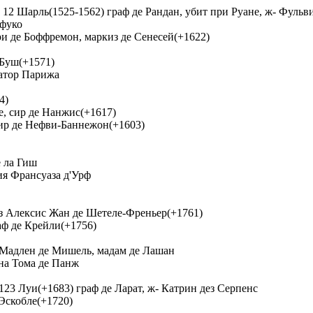
 12 Шарль(1525-1562) граф де Рандан, убит при Руане, ж- Фульв
шфуко
ри де Боффремон, маркиз де Сенесей(+1622)
 Буш(+1571)
натор Парижа
4)
е, сир де Нанжис(+1617)
сир де Нефви-Баннежон(+1603)
е ла Гиш
ия Франсуаза д'Урф
из Алексис Жан де Шетеле-Френьер(+1761)
аф де Крейли(+1756)
 Мадлен де Мишель, мадам де Лашан
на Тома де Панж
23 Луи(+1683) граф де Ларат, ж- Катрин дез Серпенс
Эскобле(+1720)