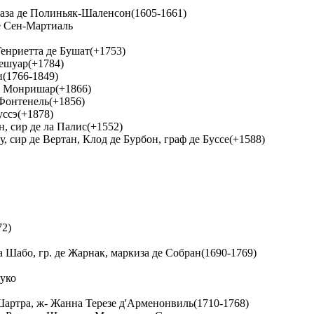
уаза де Полиньяк-Шаленсон(1605-1661)
де Сен-Мартиаль
Генриетта де Бушат(+1753)
ешуар(+1784)
(1766-1849)
е Монришар(+1866)
-Фонтенель(+1856)
уссэ(+1878)
, сир де ла Палис(+1552)
, сир де Вертан, Клод де Бурбон, граф де Буссе(+1588)
72)
 Шабо, гр. де Жарнак, маркиза де Собран(1690-1769)
уко
Шартра, ж- Жанна Терезе д'Арменонвиль(1710-1768)