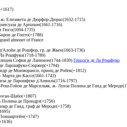
(+1617)
 ж- Елизавета де Дюрфор-Дюрас(1632-1715)
рансуаза де Арпахон(1661-1716)
т Гюго(1694-1735)
Бирон де Гонто(+1788)
rand almoner of France
д'Алойн де Рошфор, гр. де Жьен(1663-1736)
 Ла Рошфуко(1718-1789)
Фелиция София де Ланнион(1744-1830)
Герцоги де Ла Рошфуко
 де Ларошфуко-Сюржер(+1794)
ндр де Монморанси, принц де Робек(+1812)
- Марта дю Кассе(1661-1743)
уиза де Ларошфуко д'Анвиль(1716-1797)
а-Рош-Гойон де Марсильяк, ж- Луиза Полина де Ганд де Мероде(
Роган-Шабо(+1807)
а Полина де Прондрэ(+1756)
зар де Ганд, граф де Мероде(+1758)
1695)
 Поншартейн(+1747)
+1636)