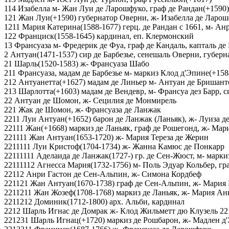
114 Изабелла м- Жан Луи де Ларошфуко, граф де Рандан(+1590)
121 Жан Луи(+1590) губернатор Оверни, ж- Изабелла де Ларо
1211 Мария Катерина(1588-1677) герц. де Рандан с 1661, м- Ан
122 Франциск(1558-1645) кардинал, еп. Клермонский
13 Франсуаза м- Фредерик де Фуа, граф де Кандаль, капталь де
2 Антуан(1471-1537) сир де Барбезье, сенешаль Оверни, губер
21 Шарль(1520-1583) ж- Франсуаза Шабо
211 Франсуаза, мадам де Барбезье м- маркиз Клод д'Эпине(+158
212 Антуанетта(+1627) мадам де Линьер м- Антуан де Бришант
213 Шарлотта(+1603) мадам де Вендевр, м- Франсуа дез Барр, 
22 Антуан де Шомон, ж- Сецилия де Монмирель
221 Жак де Шомон, ж- Франсуаза де Ланжак
2211 Луи Антуан(+1652) барон де Ланжак (Ланьяк), ж- Луиза д
22111 Жан(+1668) маркиз де Ланьяк, граф де Рошегонд, ж- Мар
221111 Жан Антуан(1653-1720) ж- Мария Тереза де Жерин
2211111 Луи Кристоф(1704-1734) ж- Жанна Камюс де Понкарр
22111111 Аделаида де Ланжак(1727-) гр. де Сен-Жюст, м- марк
22111112 Агнесса Мария(1732-1756) м- Поль Эдуар Кольбер, гр
22112 Анри Гастон де Сен-Альпин, ж- Симона Кордбеф
221121 Жан Антуан(1670-1738) граф де Сен-Альпин, ж- Мария
2211211 Жан Жозеф(1708-1768) маркиз де Ланьяк, ж- Мария Ан
2211212 Доминик(1712-1800) арх. Альби, кардинал
2212 Шарль Игнас де Домрак ж- Клод Жильметт дю Клузель 221
221231 Шарль Игнац(+1720) маркиз де Рошбарон, ж- Мадлен д'