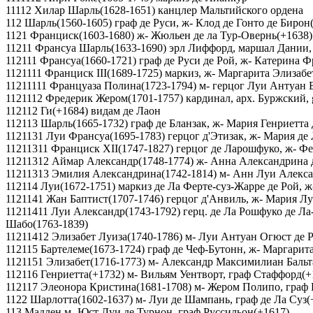
11112 Хилар Шарль(1628-1651) канцлер Мальтийского ордена
112 Шарль(1560-1605) граф де Руси, ж- Клод де Гонто де Бирон
1121 Франциск(1603-1680) ж- Жюльен де ла Тур-Овернь(+1638)
11211 Франсуа Шарль(1633-1690) эрл Лиффорд, маршал Дании,
112111 Франсуа(1660-1721) граф де Руси де Рой, ж- Катерина Ф
1121111 Франциск III(1689-1725) маркиз, ж- Маргарита Элизабе
11211111 Француаза Полина(1723-1794) м- герцог Луи Антуан 
1121112 Фредерик Жером(1701-1757) кардинал, арх. Буржский, g
112112 Ги(+1684) видам де Лаон
112113 Шарль(1665-1732) граф де Бланзак, ж- Мария Генриетта 
1121131 Луи Франсуа(1695-1783) герцог д'Этизак, ж- Мария де
11211311 Франциск XII(1747-1827) герцог де Ларошфуко, ж- 
11211312 Аймар Александр(1748-1774) ж- Анна Александрина
11211313 Эмилия Александрина(1742-1814) м- Анн Луи Алекса
112114 Луи(1672-1751) маркиз де Ла Ферте-суз-Жарре де Рой, ж
1121141 Жан Баптист(1707-1746) герцог д'Анвиль, ж- Мария Л
11211411 Луи Александр(1743-1792) герц. де Ла Рошфуко де Л
Шабо(1763-1839)
11211412 Элизабет Луиза(1740-1786) м- Луи Антуан Огюст де 
112115 Бартелеме(1673-1724) граф де Чеф-Бутонн, ж- Маргарит
1121151 Элизабет(1716-1773) м- Александр Максимилиан Бальта
112116 Генриетта(+1732) м- Вильям Уентворт, граф Стаффорд(+
112117 Элеонора Кристина(1681-1708) м- Жером Полипо, граф
1122 Шарлотта(1602-1637) м- Луи де Шампань, граф де Ла Суз(
113 Мадлен м- Юст Луи де Турнон, граф Руссильон(+1617)