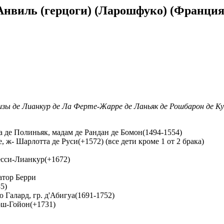
Анвиль (герцоги) (Ларошфуко) (Франция
изы де Лианкур де Ла Ферте-Жарре де Ланьяк де Рошбарон де Ку
а де Полиньяк, мадам де Рандан де Бомон(1494-1554)
, ж- Шарлотта де Руси(+1572) (все дети кроме 1 от 2 брака)
есси-Лианкур(+1672)
атор Берри
5)
 Галард, гр. д'Абигуа(1691-1752)
ош-Гойон(+1731)