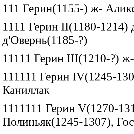
111 Герин(1155-) ж- Алик
1111 Герин
II
(1180-1214) 
д
'
Овернь(1185-?)
11111 Герин
III
(1210-?) ж
111111 Герин
IV
(1245-130
Каниллак
1111111 Герин
V
(1270-13
Полиньяк(1245-1307), Го