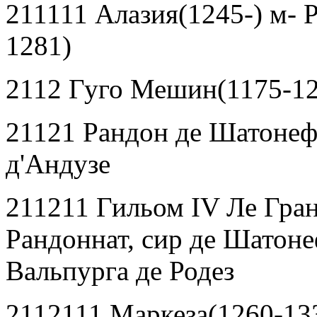
211111 Алазия(1245-) м-
1281)
2112 Гуго Мешин(1175-12
21121 Рандон де Шатонеф
д
'
Андузе
211211 Гильом
IV
Ле Гра
Рандоннат, сир де Шатоне
Вальпурга де Родез
2112111 Маркеза(1260-13