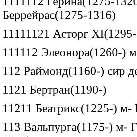
1111112 Герина(1275-132
Беррейрас(1275-1316)
11111121 Асторг
XI(1295-
111112 Элеонора(1260-) м
112 Раймонд(1160-) сир д
1121 Бертран(1190-)
11211 Беатрикс(1225-) м-
113 Вальпурга(1175-) м-