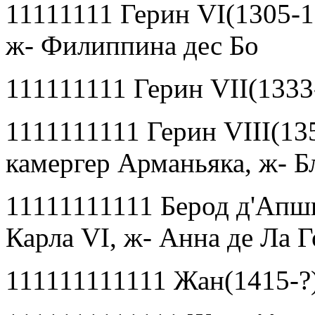
11111111 Герин
VI
(1305-1
ж- Филиппина дес Бо
111111111 Герин
VII
(1333
1111111111 Герин
VIII
(13
камергер Арманьяка, ж- Б
11111111111 Берод д
'
Апшь
Карла
VI
, ж- Анна де Ла 
111111111111 Жан(1415-?