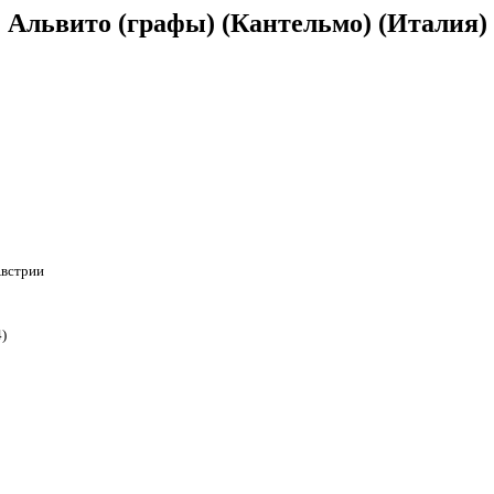
Альвито (графы) (Кантельмо) (Италия)
Австрии
)