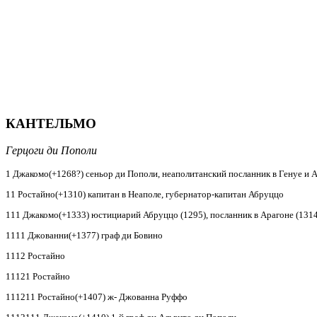
КАНТЕЛЬМО
Герцоги ди Пополи
1 Джакомо(+1268?) сеньор ди Пополи, неаполитанский посланник в Генуе и 
11 Ростайно(+1310) капитан в Неаполе, губернатор-капитан Абруццо
111 Джакомо(+1333) юстициарий Абруццо (1295), посланник в Арагоне (1314
1111 Джованни(+1377) граф ди Бовино
1112 Ростайно
11121 Ростайно
111211 Ростайно(+1407) ж- Джованна Руффо