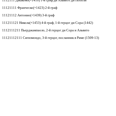
1112111 Джакомо(+1410) 1-й граф ди Альвито ди Пополи
11121111 Франческо(+1423) 2-й граф
11121112 Антонио(+1439) 3-й граф
111211121 Никола(+1453) 4-й граф, 1-й герцог ди Сора (1442)
1112111211 Пьерджампаоло, 2-й герцог ди Сора и Альвито
11121112111 Сигизмондо, 3-й герцог, посланник в Риме (1509-13)