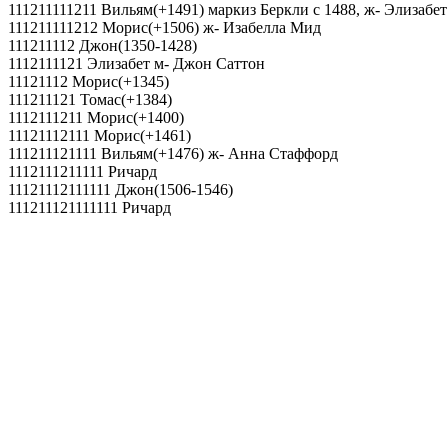
111211111211 Вильям(+1491) маркиз Беркли с 1488, ж- Элизабе
111211111212 Морис(+1506) ж- Изабелла Мид
111211112 Джон(1350-1428)
1112111121 Элизабет м- Джон Саттон
11121112 Морис(+1345)
111211121 Томас(+1384)
1112111211 Морис(+1400)
11121112111 Морис(+1461)
111211121111 Вильям(+1476) ж- Анна Стаффорд
1112111211111 Ричард
11121112111111 Джон(1506-1546)
111211121111111 Ричард