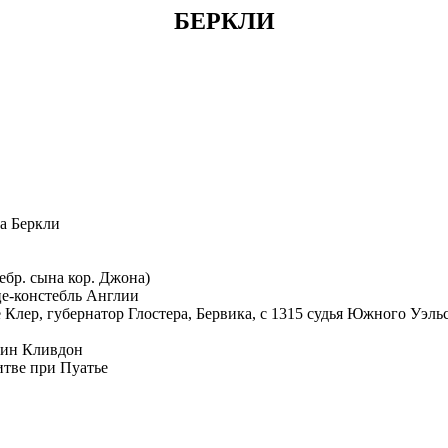
БЕРКЛИ
фа Беркли
ебр. сына кор. Джона)
це-констебль Англии
е Клер, губернатор Глостера, Бервика, с 1315 судья Южного Уэль
рин Кливдон
итве при Пуатье