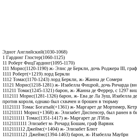
Эднот Английский(1030-1068)
1 Гардинг Глостер(1060-1125)
11 Роберт ФицГардинг(1095-1170)
111 Морис(1120-1190) ж- Элис де Беркли, дочь Роджера III, гра
1111 Роберт(+1219) лорд Беркли
1112 Томас(1170-1243) лорд Беркли, ж- Жанна де Сомери
11121 Морис(1218-1281) ж- Изабелла Фицрой, дочь Ричарда (вн
111211 Томас(1245-1321) барон, ж- Жанна де Феррер, с 1297 ви
1112111 Морис(1281-1326) барон, ж- Ева де Ла Зуш, Изабелла д
против короля, однако был схвачен и брошен в тюрьму
11121111 Томас Богатый(+1361) ж- Маргарет де Мортимер, Кет
111211111 Морис(+1368) ж- Элизабет Диспенсер, был ранен в б
1112111111 Томас(1351-1417) ж- Маргарет де Л'Иль
11121111111 Элизабет м- Ричард Бошам, граф Варвик
1112111112 Джеймс(+1404) ж- Элизабет Блют
11121111121 Джеймс(1394-1463) барон, ж- Изабелла Маубри