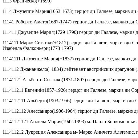
1113 Франческо(+1690)
1114 Джузеппе Мария(1653-1673) герцог ди Галлезе, маркиз ди
11141 Роберто Амато(1687-1747) герцог ди Галлезе, маркиз ди 
111411 Джузеппе Мария(1729-1790) герцог ди Галлезе, маркиз 
1114111 Марко Ситтико(+1817) герцог ди Галлезе, маркиз ди Со
Изабелла Фалконьери(1773-1797)
11141111
Джузеппе Мария(+1837) герцог ди Галлезе, маркиз ди
1114112 Джананжело(+1834) лейтенант австрийских драгунов (
11141121 Альберто Ситтико(1831-1897) герцог ди Галлезе, мар
111411211 Евгений(1857-1926) герцог ди Галлезе, маркиз ди Со
1114112111 Альберто(1903-1956) герцог ди Галлезе, маркиз ди 
1114112112 Алессандро(1906-1964) герцог ди Галлезе, маркиз д
11141121121 Анжела Мария(1942-1993) м- Паоло Бонкомпаньи
111411212 Лукреция Александра м- Марко Аничето Альтемпс, г