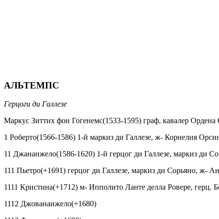
АЛЬТЕМПС
Герцоги ди Галлезе
Маркус Зиттих фон Гогенемс(1533-1595) граф, кавалер Ордена 
1 Роберто(1566-1586) 1-й маркиз ди Галлезе, ж- Корнелия Орс
11 Джананжело(1586-1620) 1-й герцог ди Галлезе, маркиз ди С
111 Пьетро(+1691) герцог ди Галлезе, маркиз ди Сорьяно, ж- 
1111 Кристина(+1712) м- Ипполито Ланте делла Ровере, герц. 
1112 Джовананжело(+1680)