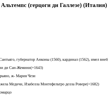
Альтемпс (герцоги ди Галлезе) (Италия)
Сантьяго, губернатор Анконы (1560), кардинал (1562), имел внеб
ини ди Сан-Жемини(+1643)
орьяно, ж- Мария Чези
Анжела Медичи, Изабелла Монтефельтро делла Ровере(+1682)
Бомарцо