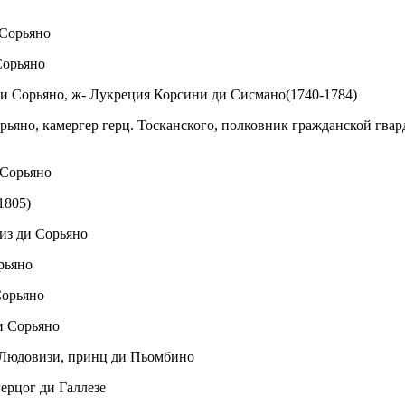
 Сорьяно
Сорьяно
ди Сорьяно, ж- Лукреция Корсини ди Сисмано(1740-1784)
рьяно, камергер герц. Тосканского, полковник гражданской гвар
 Сорьяно
1805)
киз ди Сорьяно
рьяно
Сорьяно
и Сорьяно
-Людовизи, принц ди Пьомбино
ерцог ди Галлезе