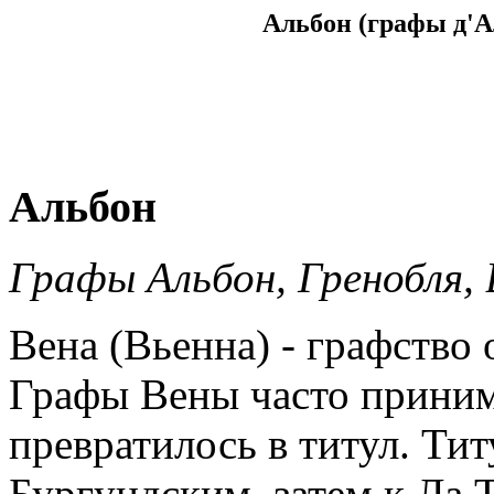
Альбон (графы д'А
Альбон
Графы Альбон, Гренобля,
Вена (Вьенна) - графство
Графы Вены часто приним
превратилось в титул. Ти
Бургундским, затем к Ла 