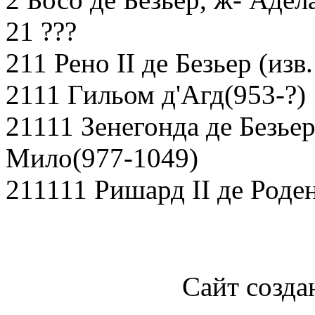
21 ???
211 Рено II де Безьер (изв.
2111 Гильом д'Агд(953-?)
21111 Зенегонда де Безье
Мило(977-1049)
211111 Ришард II де Роде
Сайт созда