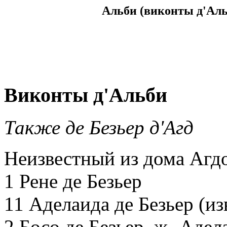
Альби (виконты д'Аль
Виконты д'Альби
Также де Безьер д'Агд
Неизвестный из дома Агдо
1 Рене де Безьер
11 Аделаида де Безьер (из
2 Босо де Безьер, ж- Адел