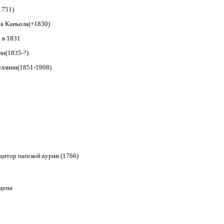
1751)
та Каньола(+1830)
 в 1831
ин(1835-?)
еллини(1851-1908)
удитор папской курии (
1766)
дена