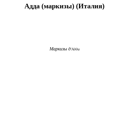
Адда (маркизы) (Италия)
Маркизы д
'
Адда