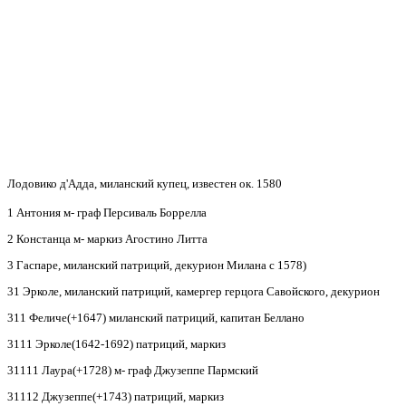
Лодовико д
'
Адда, миланский купец, известен ок. 1580
1 Антония м- граф Персиваль Боррелла
2 Констанца м- маркиз Агостино Литта
3 Гаспаре, миланский патриций, декурион Милана с 1578)
31 Эрколе, миланский патриций, камергер герцога Савойского, декурион
311 Феличе(+1647) миланский патриций, капитан Беллано
3111 Эрколе(1642-1692) патриций, маркиз
31111 Лаура(+1728) м- граф Джузеппе Пармский
31112 Джузеппе(+1743) патриций, маркиз