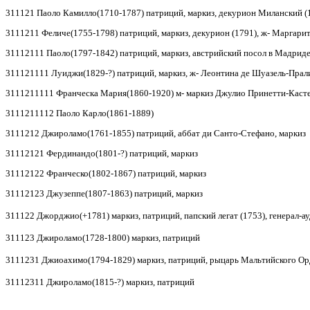
311121 Паоло Камилло(1710-1787) патриций, маркиз, декурион Миланский (
3111211 Феличе(1755-1798) патриций, маркиз, декурион (1791), ж- Маргари
31112111 Паоло(1797-1842) патриций, маркиз, австрийский посол в Мадриде
311121111 Луиджи(1829-?) патриций, маркиз, ж- Леонтина де Шуазель-Прал
3111211111 Франческа Мария(1860-1920) м- маркиз Джулио Принетти-Каст
3111211112 Паоло Карло(1861-1889)
3111212 Джироламо(1761-1855) патриций, аббат ди Санто-Стефано, маркиз
31112121 Фердинандо(1801-?) патриций, маркиз
31112122 Франческо(1802-1867) патриций, маркиз
31112123 Джузеппе(1807-1863) патриций, маркиз
311122 Джорджио(+1781) маркиз, патриций, папский легат (
1753)
, генерал-а
311123 Джироламо(1728-1800) маркиз, патриций
3111231 Джиоахимо(
1794-1829)
маркиз, патриций, рыцарь Мальтийского Ор
31112311 Джироламо(1815-?) маркиз, патриций