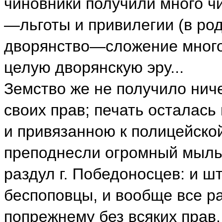
чиновники получили много чи
—льготы и привилегии (в род
дворянство—сложение много
целую дворянскую эру...
Земство же не получило нич
своих прав; печать осталас
и привязанною к полицейско
преподнесли огромный мыльн
раздул г. Победоносцев: и ш
беспоповцы, и вообще все р
попрежнему без всяких прав,