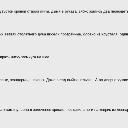
д густой кроной старой липы, дымя в рукава, зябко жались два переоде
ых ветвях столетнего дуба висели прозрачные, словно из хрусталя, один
ирать нитку жемчуга на шее.
овые, жандармы, шпионы. Даже в сад выйти нельзя... А во дворце чужие
а к камину, села в золоченое кресло, поставила ноги на коврик из леоп