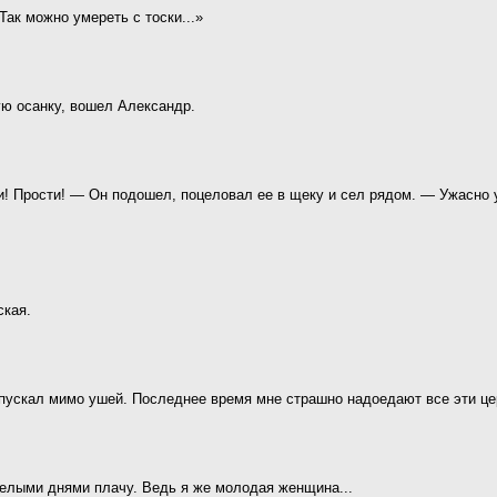
 Так можно умереть с тоски...»
ую осанку, вошел Александр.
и! Прости! — Он подошел, поцеловал ее в щеку и сел рядом. — Ужасно 
ская.
опускал мимо ушей. Последнее время мне страшно надоедают все эти ц
целыми днями плачу. Ведь я же молодая женщина...