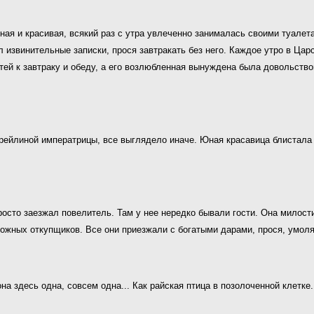
ая и красивая, всякий раз с утра увлеченно занималась своими туалета
 извинительные записки, прося завтракать без него. Каждое утро в Цар
ей к завтраку и обеду, а его возлюбленная вынуждена была довольство
фрейлиной императрицы, все выглядело иначе. Юная красавица блистала
росто заезжал повелитель. Там у нее нередко бывали гости. Она милост
ных откупщиков. Все они приезжали с богатыми дарами, прося, умоляя
а здесь одна, совсем одна... Как райская птица в позолоченной клетке.