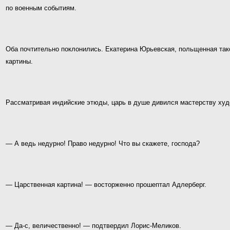
по военным событиям.
Оба почтительно поклонились. Екатерина Юрьевская, польщенная тако
картины.
Рассматривая индийские этюды, царь в душе дивился мастерству худо
— А ведь недурно! Право недурно! Что вы скажете, господа?
— Царственная картина! — восторженно прошептал Адлерберг.
— Да-с, величественно! — подтвердил Лорис-Меликов.