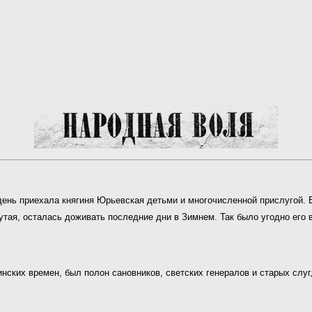
 день приехала княгиня Юрьевская детьми и многочисленной прислугой.
тая, осталась доживать последние дни в Зимнем. Так было угодно его 
ских времен, был полон сановников, светских генералов и старых слуг