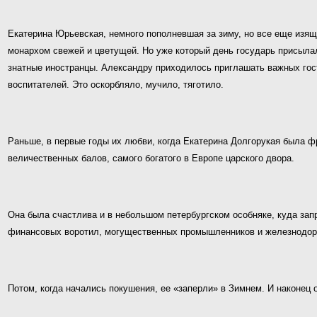
Екатерина Юрьевская, немного пополневшая за зиму, но все еще изящн
монархом свежей и цветущей. Но уже который день государь присылал
знатные иностранцы. Александру приходилось приглашать важных гост
воспитателей. Это оскорбляло, мучило, тяготило.
Раньше, в первые годы их любви, когда Екатерина Долгорукая была 
величественных балов, самого богатого в Европе царского двора.
Она была счастлива и в небольшом петербургском особняке, куда зап
финансовых воротил, могущественных промышленников и железнодорож
Потом, когда начались покушения, ее «заперли» в Зимнем. И наконец он