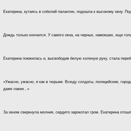
Екатерина, кутаясь в соболий палантин, подошла к высокому окну. По
Дождь только кончился. У самого окна, на черных, намокших, еще гол
Екатерина поежилась и, высвободив белую холеную руку, стала переб
«Ужасно, ужасно, я как в тюрьме. Всюду солдаты, полицейские, город
даже лакеи...»
За окном сверкнула молния, сердито зарокотал гром. Екатерина отошл