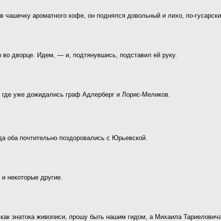
в чашечку ароматного кофе, он поднялся довольный и лихо, по-гусарск
 во дворце. Идем, — и, подтянувшись, подставил ей руку.
 где уже дожидались граф Адлерберг и Лорис-Меликов.
гда оба почтительно поздоровались с Юрьевской.
 и некоторые другие.
как знатока живописи, прошу быть нашим гидом, а Михаила Тариеловича