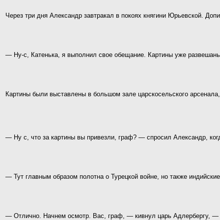
Через три дня Александр завтракал в покоях княгини Юрьевской. Допи
— Ну-с, Катенька, я выполнил свое обещание. Картины уже развешаны
Картины были выставлены в большом зале царскосельского арсенала,
— Ну с, что за картины вы привезли, граф? — спросил Александр, ко
— Тут главным образом полотна о Турецкой войне, но также индийские
— Отлично. Начнем осмотр. Вас, граф, — кивнул царь Адлербергу, — 