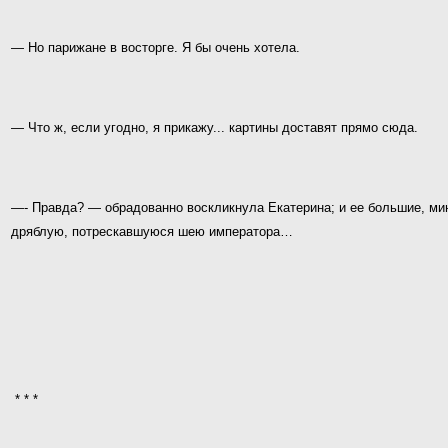
— Но парижане в восторге. Я бы очень хотела.
— Что ж, если угодно, я прикажу... картины доставят прямо сюда.
—- Правда? — обрадованно воскликнула Екатерина; и ее большие, мин
дряблую, потрескавшуюся шею императора…
* * *