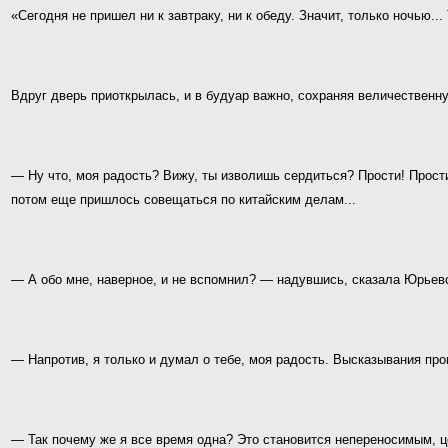
«Сегодня не пришел ни к завтраку, ни к обеду. Значит, только ночью...
Вдруг дверь приоткрылась, и в будуар важно, сохраняя величественн
— Ну что, моя радость? Вижу, ты изволишь сердиться? Прости! Прост
потом еще пришлось совещаться по китайским делам...
— А обо мне, наверное, и не вспомнил? — надувшись, сказала Юрьев
— Напротив, я только и думал о тебе, моя радость. Высказывания пр
— Так почему же я все время одна? Это становится непереносимым, 