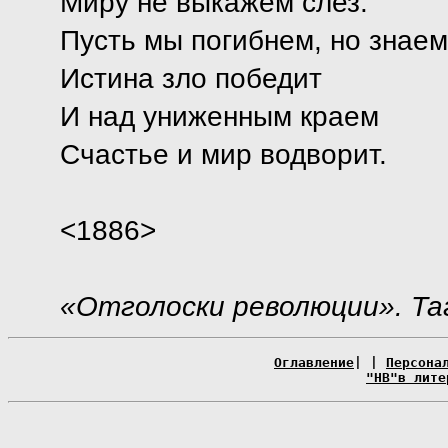
Миру не выкажем слез.
Пусть мы погибнем, но знае
Истина зло победит
И над униженным краем
Счастье и мир водворит.
<1886>
«Отголоски революции». Таг
Оглавление
| |
Персона
"НВ"в лите