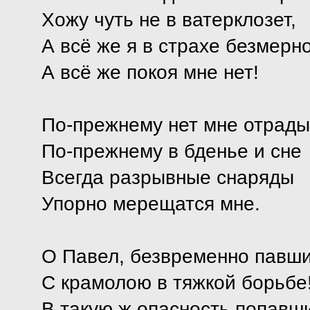
Хожу чуть не в ватерклозет,
А всё же я в страхе безмерн
А всё же покоя мне нет!
По-прежнему нет мне отрады
По-прежнему в бденье и сне
Всегда разрывные снаряды
Упорно мерещатся мне.
О Павел, безвременно павш
С крамолою в тяжкой борьбе
В такую ж опасность попавш