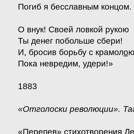
Погиб я бесславным концом.
О внук! Своей ловкой рукою
Ты денег побольше сбери!
И, бросив борьбу с крамол
о
ю
Пока невредим, удери!»
1883
«Отголоски революции». Тага
«Перепев» стихотворения Л