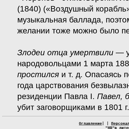
(1840) («Воздушный корабль»
музыкальная баллада, поэтом
желании тоже можно было пе
Злодеи отца умертвили
— у
народовольцами 1 марта 188
простился
и т. д. Опасаясь 
года царствования безвылазн
резиденции Павла I.
Павел, 
убит заговорщиками в 1801 г
Оглавление
| |
Персона
"НВ"в лите