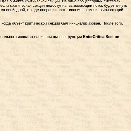
и для объекта критической секции. На одно-процессорных системах,
 если критическая секция недоступна, вызывающий поток будет тянуть
тся свободной, в ходе операции протягивания времени, вызывающий
когда объект критической секции был инициализирован. После того,
нопольного использования при вызове функции
EnterCriticalSection
.