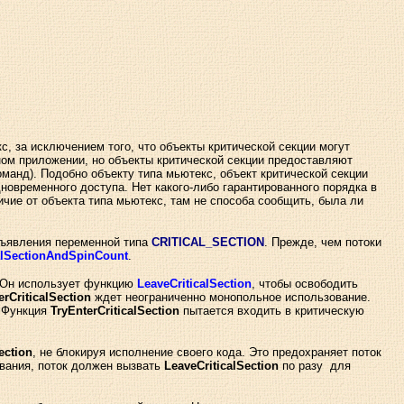
, за исключением того, что объекты критической секции могут
ном приложении, но объекты критической секции предоставляют
манд). Подобно объекту типа мьютекс, объект критической секции
овременного доступа. Нет какого-либо гарантированного порядка в
чие от объекта типа мьютекс, там не способа сообщить, была ли
объявления переменной типа
CRITICAL_SECTION
. Прежде, чем потоки
icalSectionAndSpinCount
.
. Он использует функцию
LeaveCriticalSection
, чтобы освободить
erCriticalSection
ждет неограниченно монопольное использование.
. Функция
TryEnterCriticalSection
пытается входить в критическую
ection
, не блокируя исполнение своего кода. Это предохраняет поток
ования, поток должен вызвать
LeaveCriticalSection
по разу для