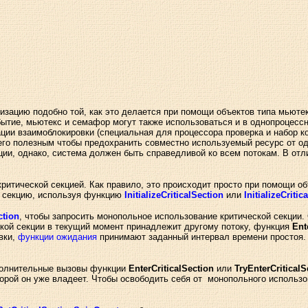
зацию подобно той, как это делается при помощи объектов типа мьютекс
бытие, мьютекс и семафор могут также использоваться и в однопроцесс
ии взаимоблокировки (специальная для процессора проверка и набор ко
го полезным чтобы предохранить совместно используемый ресурс от одн
ии, однако, система должен быть справедливой ко всем потокам. В отли
критической секцией. Как правило, это происходит просто при помощи 
ю секцию, используя функцию
InitializeCriticalSection
или
InitializeCrit
ction
, чтобы запросить монопольное использование критической секции
ской секции в текущий момент принадлежит другому потоку, функция
Ent
вки,
функции ожидания
принимают заданный интервал времени простоя
ополнительные вызовы функции
EnterCriticalSection
или
TryEnterCriticalS
торой он уже владеет. Чтобы освободить себя от монопольного использ