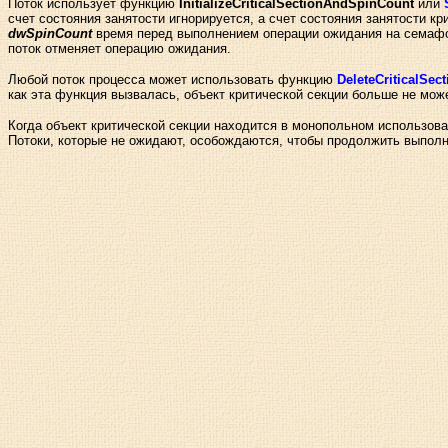
Поток использует функцию
InitializeCriticalSectionAndSpinCount
или
счет состояния занятости игнорируется, а счет состояния занятости к
dwSpinCount
время перед выполнением операции ожидания на семафор
поток отменяет операцию ожидания.
Любой поток процесса может использовать функцию
DeleteCriticalSect
как эта функция вызвалась, объект критической секции больше не мож
Когда объект критической секции находится в монопольном использова
Потоки, которые не ожидают, особождаются, чтобы продолжить выпол