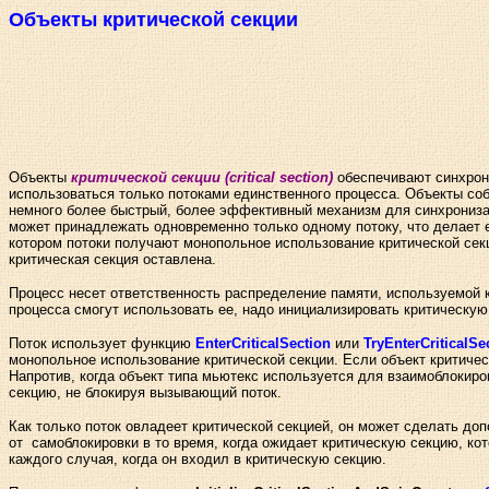
Объекты критической секции
Объекты
критической секции (critical section)
обеспечивают синхрони
использоваться только потоками единственного процесса. Объекты со
немного более быстрый, более эффективный механизм для синхронизац
может принадлежать одновременно только одному потоку, что делает е
котором потоки получают монопольное использование критической секц
критическая секция оставлена.
Процесс несет ответственность распределение памяти, используемой 
процесса смогут использовать ее, надо инициализировать критическу
Поток использует функцию
EnterCriticalSection
или
TryEnterCriticalSe
монопольное использование критической секции. Если объект критиче
Напротив, когда объект типа мьютекс используется для взаимоблокиро
секцию, не блокируя вызывающий поток.
Как только поток овладеет критической секцией, он может сделать д
от самоблокировки в то время, когда ожидает критическую секцию, ко
каждого случая, когда он входил в критическую секцию.