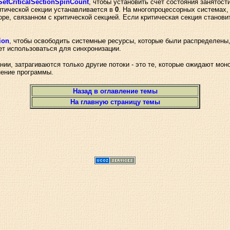
SetCriticalSectionSpinCount
, чтобы установить счет состояния занятост
ритической секции устанавливается в
0
. На многопроцессорных системах,
е, связанном с критической секцией. Если критическая секция станови
ion
, чтобы освободить системные ресурсы, которые были распределены, 
ет использоваться для синхронизации.
нии, затрагиваются только другие потоки - это те, которые ожидают мо
нение программы.
Назад в оглавление темы
На главную страницу темы