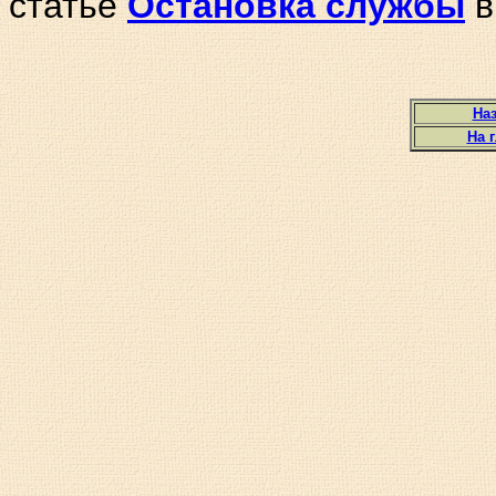
статье
Остановка службы
в
Наз
На 