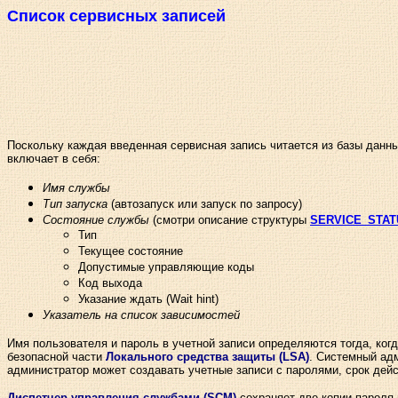
Список сервисных записей
Поскольку каждая введенная сервисная запись читается из базы дан
включает в себя:
Имя службы
Тип запуска
(автозапуск или запуск по запросу)
Состояние службы
(смотри описание структуры
SERVICE_STAT
Тип
Текущее состояние
Допустимые управляющие коды
Код выхода
Указание ждать (Wait hint)
Указатель на список зависимостей
Имя пользователя и пароль в учетной записи определяются тогда, ког
безопасной части
Локального средства защиты (LSA)
. Системный адм
администратор может создавать учетные записи с паролями, срок дейс
Диспетчер управления службами (SCM)
сохраняет две копии пароля 