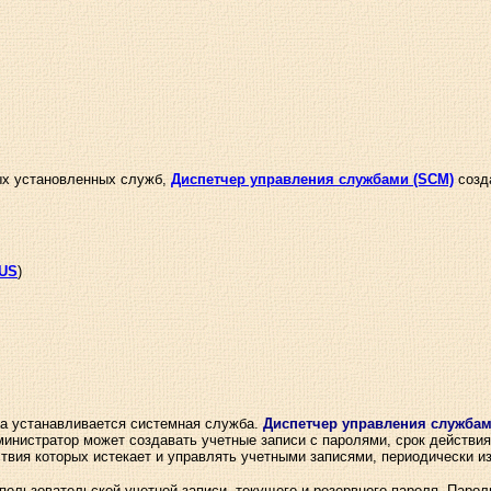
ных установленных служб,
Диспетчер управления службами (SCM)
созд
US
)
да устанавливается системная служба.
Диспетчер управления службам
инистратор может создавать учетные записи с паролями, срок действия
твия которых истекает и управлять учетными записями, периодически и
пользовательской учетной записи, текущего и резервного пароля. Паро