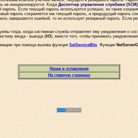
ль не инициализируется. Когда
Диспетчер управления службами (SCM)
ий пароль. Если текущий пароль используется успешно, он также сохра
новый пароль сохраняется как текущий пароль, а предыдущий пароль со
оль завершается ошибкой, то он использует резервный пароль. Если ре
ужбы тогда, когда системная служба отправляет ему уведомления о со
истему ввода - вывода (
I/O
), вместо того, чтобы принимать уведомления
ормацию при помощи вызова функция
SetServiceBits
. Функции
NetServerG
Назад в оглавление
На главную страницу