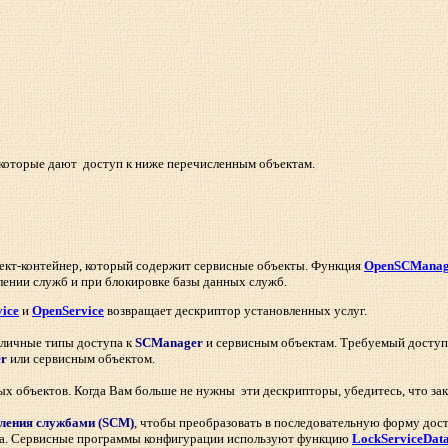
которые дают доступ к ниже перечисленным объектам.
ъект-контейнер, который содержит сервисные объекты. Функция
OpenSCManag
лении служб и при блокировке базы данных служб.
vice
и
OpenService
возвращает дескриптор установленных услуг.
зличные типы доступа к
SCManager
и сервисным объектам. Требуемый доступ 
r
или сервисным объектом.
ых объектов. Когда Вам больше не нужны эти дескрипторы, убедитесь, что зак
вления службами (SCM)
, чтобы преобразовать в последовательную форму дос
ра. Сервисные программы конфигурации используют функцию
LockServiceDat