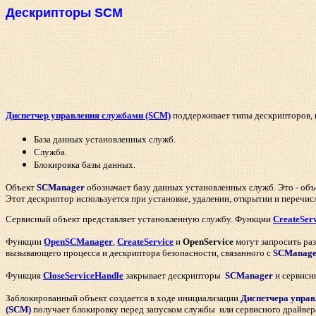
Дескрипторы SCM
Диспетчер управления службами (SCM)
поддерживает типы дескрипторов, 
База данных установленных служб.
Служба.
Блокировка базы данных.
Объект
SCManager
обозначает базу данных установленных служб. Это - об
Этот дескриптор используется при установке, удалении, открытии и перечис
Сервисный объект представляет установленную службу. Функции
CreateSer
Функции
OpenSCManager
,
CreateService
и
OpenService
могут запросить ра
вызывающего процесса и дескриптора безопасности, связанного с
SCManage
Функция
CloseServiceHandle
закрывает дескрипторы
SCManager
и сервисн
Заблокированный объект создается в ходе инициализации
Диспетчера упра
(SCM)
получает блокировку перед запуском службы или сервисного драйве