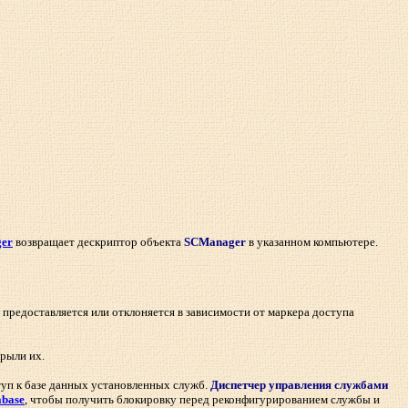
er
возвращает дескриптор объекта
SCManager
в указанном компьютере.
предоставляется или отклоняется в зависимости от маркера доступа
рыли их.
туп к базе данных установленных служб.
Диспетчер управления службами
abase
, чтобы получить блокировку перед реконфигурированием службы и