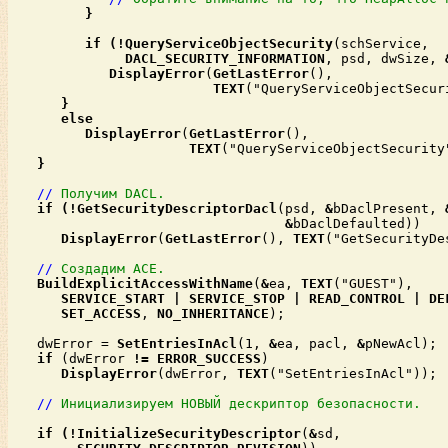
}

if
(!
QueryServiceObjectSecurity
(schService,

DACL_SECURITY_INFORMATION
, psd, dwSize, 
DisplayError
(
GetLastError
(),

TEXT
("QueryServiceObjectSecuri
else
DisplayError
(
GetLastError
(),

TEXT
("QueryServiceObjectSecurity"
}

//
Получим DACL.
if
(!
GetSecurityDescriptorDacl
(psd, 
&
bDaclPresent, 
&
bDaclDefaulted))

DisplayError
(
GetLastError
(), 
TEXT
("GetSecurityDe
//
Создадим ACE.
BuildExplicitAccessWithName
(
&
ea, 
TEXT
("GUEST"),

SERVICE_START
|
SERVICE_STOP
|
READ_CONTROL
|
DE
SET_ACCESS
, 
NO_INHERITANCE
);

   dwError = 
SetEntriesInAcl
(1, 
&
ea, pacl, 
&
pNewAcl);

if
 (dwError 
!=
ERROR_SUCCESS
)

DisplayError
(dwError, 
TEXT
("SetEntriesInAcl"));

//
Инициализируем НОВЫЙ дескриптор безопасности.
if
(!
InitializeSecurityDescriptor
(
&
sd, 
