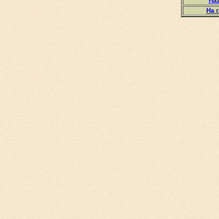
Наз
На 