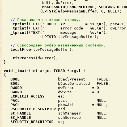
                 NULL, dwError,

MAKELANGID
(
LANG_NEUTRAL
, 
SUBLANG_DEFA
                (
LPTSTR
)
&
lpvMessageBuffer, 0, NULL);

//
Показываем на экране строку.
_tprintf
(
TEXT
("ERROR: API        = 
%s.\n
"), pszAPI);
_tprintf
(
TEXT
("       error code = 
%u.\n
"), dwError)
_tprintf
(
TEXT
("       message    = 
%s.\n
"),

                (
LPTSTR
)lpvMessageBuffer);

//
Освобождаем буфер назначенный системой.
LocalFree
(lpvMessageBuffer);

ExitProcess
(dwError);
}

void
_tmain
(
int
 argc, 
TCHAR
*
argv[])
BOOL
                 bDaclPresent   = FALSE;

BOOL
                 bDaclDefaulted = FALSE;

DWORD
                dwError        = 0;

DWORD
                dwSize         = 0;

EXPLICIT_ACCESS
      ea;

PACL
                 pacl           = NULL;

PACL
                 pNewAcl        = NULL;

PSECURITY_DESCRIPTOR
 psd;

SC_HANDLE
            schManager     = NULL;

SC_HANDLE
            schService     = NULL;

SECURITY_DESCRIPTOR
  sd;
