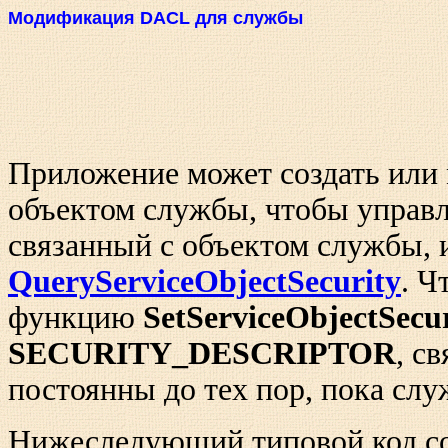
Модификация DACL для службы
Приложение может создать или
объектом службы, чтобы управ
связанный с объектом службы,
QueryServiceObjectSecurity
. Ч
функцию
SetServiceObjectSecu
SECURITY_DESCRIPTOR
, с
постоянны до тех пор, пока слу
Нижеследующий типовой код со