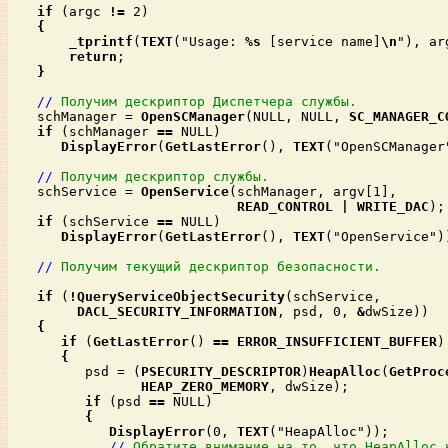
if
 (argc 
!=
 2)

_tprintf
(
TEXT
("Usage: 
%s
 [service name]
\n
"), ar
return
;

}

//
Получим дескриптор Диспетчера службы.
   schManager = 
OpenSCManager
(NULL, NULL, 
SC_MANAGER_C
if
 (schManager 
==
 NULL)

DisplayError
(
GetLastError
(), 
TEXT
("OpenSCManager"
//
Получим дескриптор службы.
   schService = 
OpenService
(schManager, argv[1],

READ_CONTROL
|
WRITE_DAC
);

if
 (schService 
==
 NULL)

DisplayError
(
GetLastError
(), 
TEXT
("OpenService"))
//
Получим текущий дескриптор безопасности.
if
 (
!QueryServiceObjectSecurity
(schService,

DACL_SECURITY_INFORMATION
, psd, 0, 
&
dwSize))

if
 (
GetLastError
() 
==
ERROR_INSUFFICIENT_BUFFER
)

         psd = (
PSECURITY_DESCRIPTOR
)
HeapAlloc
(
GetProc
HEAP_ZERO_MEMORY
, dwSize);

if
 (psd 
==
 NULL)

DisplayError
(0, 
TEXT
("HeapAlloc"));

//
Обратите внимание на то, что HeapAlloc 