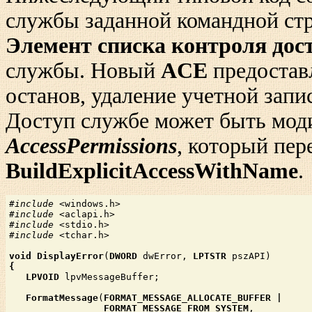
службы заданной командной стр
Элемент списка контроля дос
службы. Новый
ACE
предоставл
останов, удаление учетной зап
Доступ службе может быть мод
AccessPermissions
, который пе
BuildExplicitAccessWithName
.
#include
#include
#include
#include
 <tchar.h>

void DisplayError
(
DWORD
 dwError, 
LPTSTR
 pszAPI)
LPVOID
 lpvMessageBuffer;

FormatMessage
(
FORMAT_MESSAGE_ALLOCATE_BUFFER
|
FORMAT_MESSAGE_FROM_SYSTEM
,
