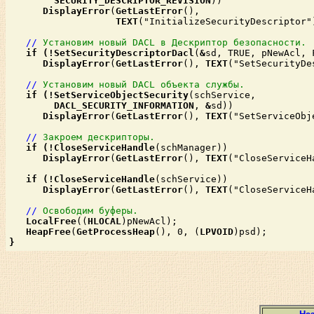
SECURITY_DESCRIPTOR_REVISION
))

DisplayError
(
GetLastError
(),

TEXT
("InitializeSecurityDescriptor")
//
Установим новый DACL в Дескриптор безопасности.
if
(!
SetSecurityDescriptorDacl
(
&
sd, TRUE, pNewAcl, F
DisplayError
(
GetLastError
(), 
TEXT
("SetSecurityDe
//
Установим новый DACL объекта службы.
if
(!
SetServiceObjectSecurity
(schService, 

DACL_SECURITY_INFORMATION
, 
&
sd))

DisplayError
(
GetLastError
(), 
TEXT
("SetServiceObj
//
Закроем дескрипторы.
if
(!
CloseServiceHandle
(schManager))

DisplayError
(
GetLastError
(), 
TEXT
("CloseServiceHa
if
(!
CloseServiceHandle
(schService))

DisplayError
(
GetLastError
(), 
TEXT
("CloseServiceHa
//
Освободим буферы.
LocalFree
((
HLOCAL
)pNewAcl);

HeapFree
(
GetProcessHeap
(), 0, (
LPVOID
)psd);
}