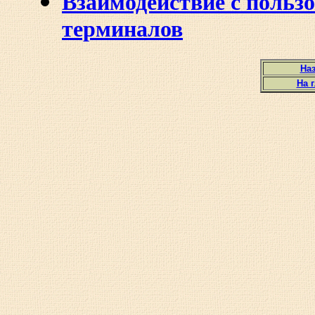
Взаимодействие с польз
терминалов
Наз
На 