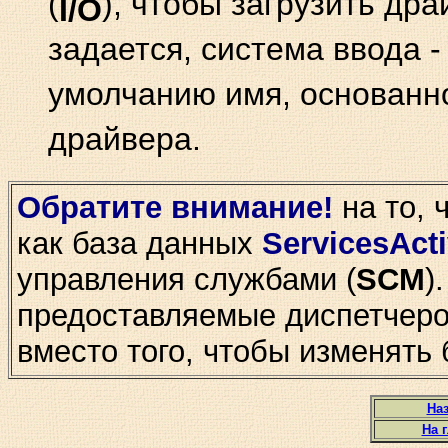
(
), чтобы загрузить др
I/O
задается, система ввода -
умолчанию имя, основанн
драйвера.
Обратите внимание!
на то, 
как база данных
ServicesAct
управления службами (
SCM
)
предоставляемые диспетчеро
вместо того, чтобы изменять
Наз
На 