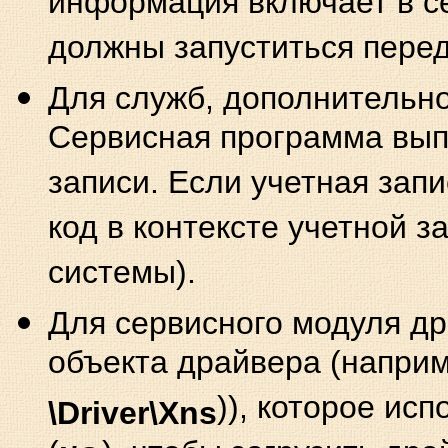
информация включает в се
должны запуститься пере
Для служб, дополнительн
Сервисная программа выпо
записи. Если учетная зап
код в контексте учетной з
системы).
Для сервисного модуля д
объекта драйвера (напри
)), которое ис
\Driver\Xns