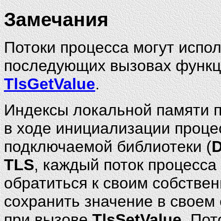
Замечания
Потоки процесса могут испо
последующих вызовах функ
TlsGetValue
.
Индексы локальной памяти п
в ходе инициализации проце
подключаемой библиотеки (
TLS
, каждый поток процесса
обратиться к своим собстве
сохранить значение в своем 
при вызове
TlsSetValue
. По