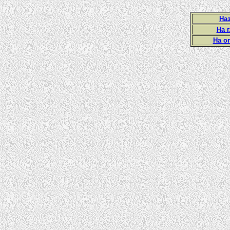
Наз
На 
На о