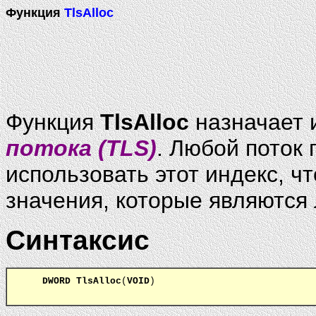
Функция
TlsAlloc
Функция
TlsAlloc
назначает 
потока (TLS)
. Любой поток
использовать этот индекс, ч
значения, которые являются
Синтаксис
DWORD
TlsAlloc
(
VOID
)