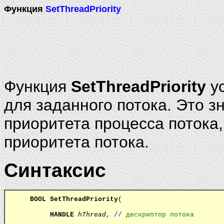
Функция
SetThreadPriority
Функция
SetThreadPriority
ус
для заданного потока. Это з
приоритета процесса потока
приоритета потока.
Синтаксис
BOOL
SetThreadPriority
(
HANDLE
hThread
,
//
дескриптор потока