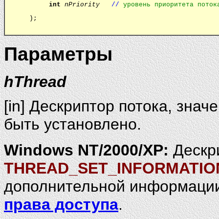
int
nPriority
//
уровень приоритета поток
);
Параметры
hThread
[in] Дескриптор потока, зна
быть установлено.
Windows NT/2000/XP:
Дескри
THREAD_SET_INFORMATIO
дополнительной информации
права доступа
.