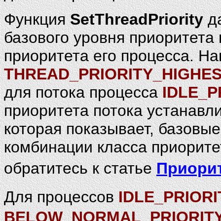
Функция
SetThreadPriority
да
базового уровня приоритета 
приоритета его процесса. Н
THREAD_PRIORITY_HIGHE
для потока процесса
IDLE_P
приоритета потока устанавли
которая показывает, базовы
комбинации класса приоритет
обратитесь к статье
Приори
Для процессов
IDLE_PRIOR
BELOW_NORMAL_PRIORIT