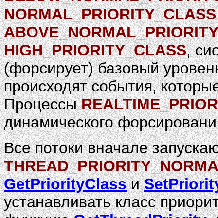
NORMAL_PRIORITY_CLASS
ABOVE_NORMAL_PRIORIT
HIGH_PRIORITY_CLASS
, с
(форсирует) базовый уровень
происходят события, которы
Процессы
REALTIME_PRIOR
динамического форсировани
Все потоки вначале запускаю
THREAD_PRIORITY_NORM
GetPriorityClass
и
SetPriori
устанавливать класс приори