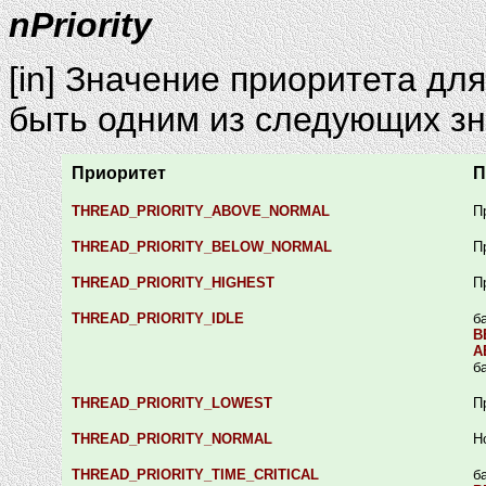
nPriority
[in] Значение приоритета дл
быть одним из следующих зн
Приоритет
П
THREAD_PRIORITY_ABOVE_NORMAL
П
THREAD_PRIORITY_BELOW_NORMAL
П
THREAD_PRIORITY_HIGHEST
П
THREAD_PRIORITY_IDLE
б
B
A
б
THREAD_PRIORITY_LOWEST
П
THREAD_PRIORITY_NORMAL
Н
THREAD_PRIORITY_TIME_CRITICAL
б