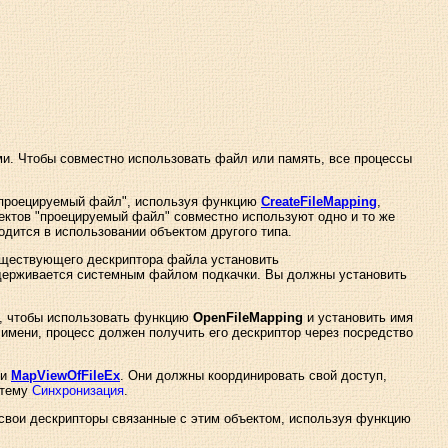
и. Чтобы совместно использовать файл или память, все процессы
 "проецируемый файл", используя функцию
CreateFileMapping
,
ектов "проецируемый файл" совместно используют одно и то же
дится в использовании объектом другого типа.
уществующего дескриптора файла установить
ддерживается системным файлом подкачки. Вы должны установить
м, чтобы использовать функцию
OpenFileMapping
и установить имя
 имени, процесс должен получить его дескриптор через посредство
ли
MapViewOfFileEx
. Они должны координировать свой доступ,
 тему
Синхронизация
.
 свои дескрипторы связанные с этим объектом, используя функцию