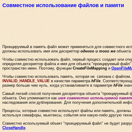
Совместное использование файлов и памяти
Проецируемый в память файл может применяться для совместного исп
должны использовать имя или дескриптор
одного и того же
объекта 
Чтобы совместно использовать файл, первый процесс создает или от
определяя дескриптор файла и имя для объекта "проецируемый файл".
пространство имен. Поэтому, функции
CreateFileMapping
и
OpenFileM
Чтобы совместно использовать память, которая не связана с файлом
INVALID_HANDLE_VALUE
в качестве параметра
hFile
. Соответствующ
размер больше чем нуль, когда устанавливаете в параметре
hFile
знач
Самый легкий способ получения дескриптора объекта "проецируемый ф
объекта. Оно упоминается как
имя совместно используемой памяти
наследования или дублирования. Для получения дополнительной инфо
Процессы, которые совместно используют файлы или память, должны
используя семафоры, мьютексы, события или какую-либо другую техн
Совместно используемый объект "проецируемый файл" не будет разруше
CloseHandle
.