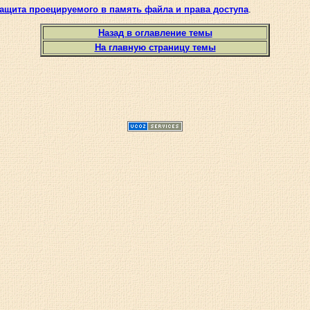
ащита проецируемого в память файла и права доступа
.
Назад в оглавление темы
На главную страницу темы