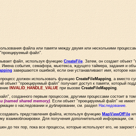
ользования файла или памяти между двумя или несколькими процессам
"проецируемый файл".
крывает файл, используя функцию
CreateFile
. Затем, он создает объект
 Имена события, семафора, мьютекса, ждущего таймера, задания и объ
apping
завершаются ошибкой, если они устанавливают имя, которое нахо
, процесс должен использовать функцию
CreateFileMapping
, а вместо с
ий объект "проецируемый файл" получает доступ к памяти, который по
ение
INVALID_HANDLE_VALUE
при вызове
CreateFileMapping
.
айл", созданного первым процессом, другими процессами состоит в то
 (named shared memory)
. Если объект "проецируемый файл" не имеет
рмации о наследовании и дублировании, см. раздел
Наследование
.
 создавать представления файла, используя функцию
MapViewOfFile
и
ику взаимоблокировки. Для получения дополнительной информации, см.
н до тех пор, пока все процессы, которые используют его, не закроют