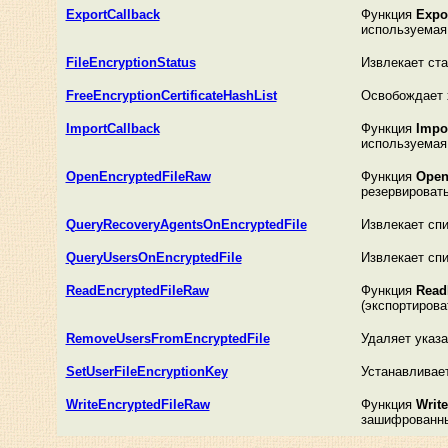
ExportCallback
Функция
Expo
используемая
FileEncryptionStatus
Извлекает ст
FreeEncryptionCertificateHashList
Освобождает 
ImportCallback
Функция
Impo
используемая
OpenEncryptedFileRaw
Функция
Open
резервировать
QueryRecoveryAgentsOnEncryptedFile
Извлекает спи
QueryUsersOnEncryptedFile
Извлекает спи
ReadEncryptedFileRaw
Функция
Read
(экспортиров
RemoveUsersFromEncryptedFile
Удаляет указ
SetUserFileEncryptionKey
Устанавливае
WriteEncryptedFileRaw
Функция
Writ
зашифрованн