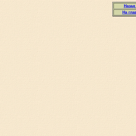
Назад
На гла