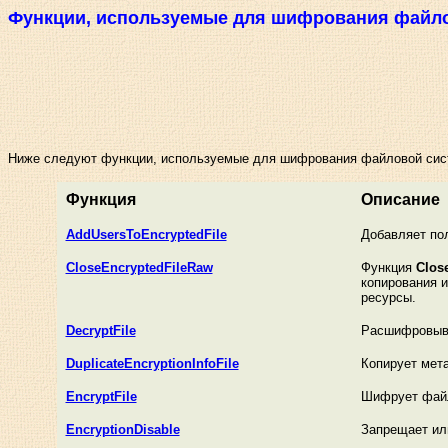
Функции, используемые для шифрования файл
Ниже следуют функции, используемые для шифрования файловой сис
Функция
Описание
AddUsersToEncryptedFile
Добавляет по
CloseEncryptedFileRaw
Функция
Clos
копирования 
ресурсы.
DecryptFile
Расшифровыва
DuplicateEncryptionInfoFile
Копирует мет
EncryptFile
Шифрует файл
EncryptionDisable
Запрещает ил