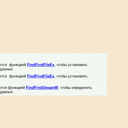
уются функцией
FindFirstFileEx
, чтобы установить
данных.
уются функцией
FindFirstFileEx
, чтобы установить
уются функцией
FindFirstStreamW
, чтобы определить
данных.