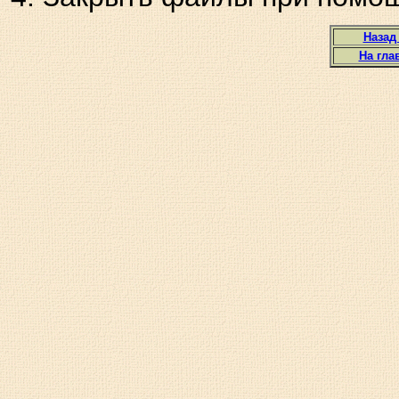
Назад
На гла