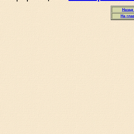
Назад
На гла