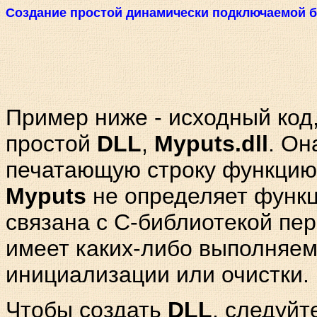
Создание простой динамически подключаемой б
Пример ниже - исходный код
простой
DLL
,
Myputs.dll
. Он
печатающую строку функци
Myputs
не определяет функц
связана с С-библиотекой пе
имеет каких-либо выполняем
инициализации или очистки.
Чтобы создать
DLL
, следуйт