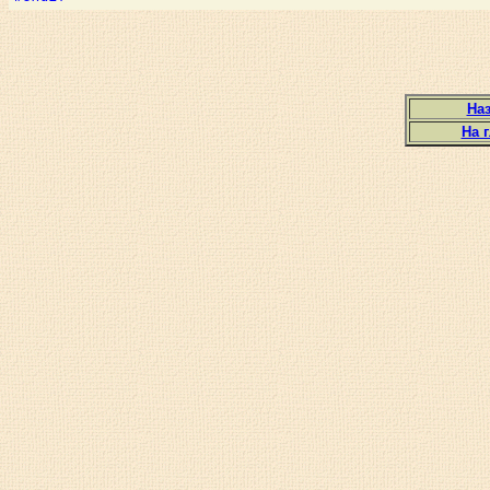
Наз
На 