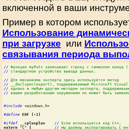
включенной в ваши инструме
Пример в котором использу
Использование динамичес
при загрузке
или
Использо
связывания периода выпо
//
Функция myPuts записывает строку с символом конца (
//
стандартное устройство вывода данных.
//
Для механизма экспорта здесь используется метод
//
__declspec(export), поддерживаемый Microsoft Visual
//
однако и любым другим методом экспорта, поддерживае
//
вашим разработанным окружением он может быть замене
#include
 <windows.h>

#define
EOF
(-1)
#ifdef
__cplusplus
//
Если используется код C++,
extern
 "C" 
{
//
мы должны экспортировать C-ин