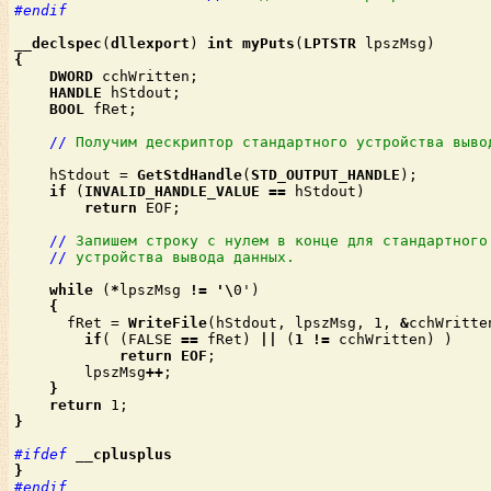
#endif
__declspec
(
dllexport
) 
int
myPuts
(
LPTSTR
{
DWORD
 cchWritten;

HANDLE
 hStdout;

BOOL
 fRet;

//
Получим дескриптор стандартного устройства выво
    hStdout = 
GetStdHandle
(
STD_OUTPUT_HANDLE
);

if
 (
INVALID_HANDLE_VALUE
==
 hStdout)

return
 EOF;

//
Запишем строку с нулем в конце для стандартного
//
устройства вывода данных.
while
 (
*
lpszMsg 
!=
'\
0')

      fRet = 
WriteFile
(hStdout, lpszMsg, 1, 
&
cchWritte
if
( (FALSE 
==
 fRet) 
||
 (
1
!=
 cchWritten) )

return
EOF
;

        lpszMsg
++
;

}

    return
 1;
#ifdef
__cplusplus

#endif