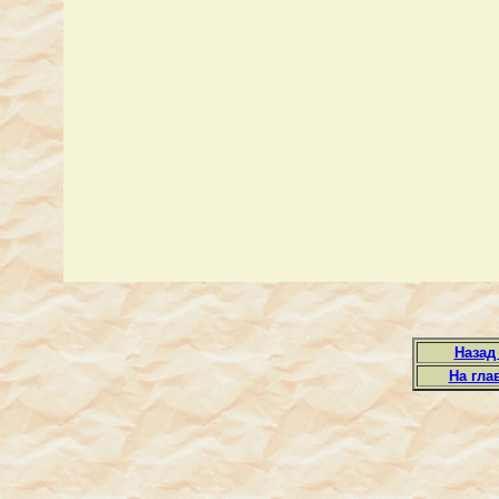
Назад
На гла