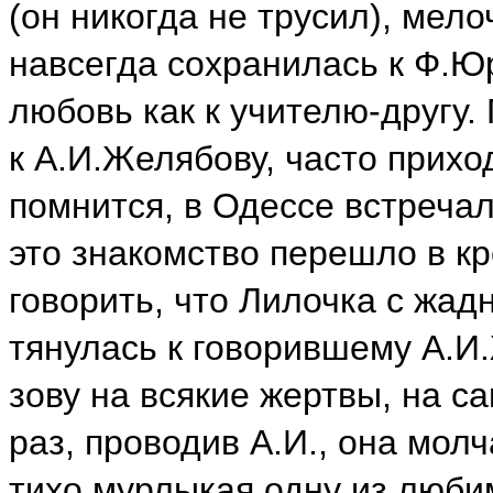
(он никогда не трусил), мел
навсегда сохранилась к Ф.Ю
любовь как к учителю-другу.
к А.И.Желябову, часто прихо
помнится, в Одессе встречал
это знакомство перешло в кр
говорить, что Лилочка с жад
тянулась к говорившему А.И.
зову на всякие жертвы, на с
раз, проводив А.И., она мол
тихо мурлыкая одну из любим