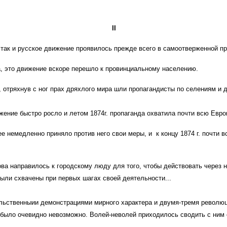
II
так и русское движение проявилось прежде всего в самоотверженной пр
а, это движение вскоре перешло к провинциальному населению.
и, отряхнув с ног прах дряхлого мира шли пропагандисты по селениям и
жение быстро росло и летом 1874г. пропаганда охватила почти всю Евр
е немедленно приняло против него свои меры, и к концу 1874 г. почти в
ова направилось к городскому люду для того, чтобы действовать через н
были схвачены при первых шагах своей деятельности...
тельственныии демонстрациями мирного характера и двумя-тремя револ
 было очевидно невозможно. Волей-неволей приходилось сводить с ним 