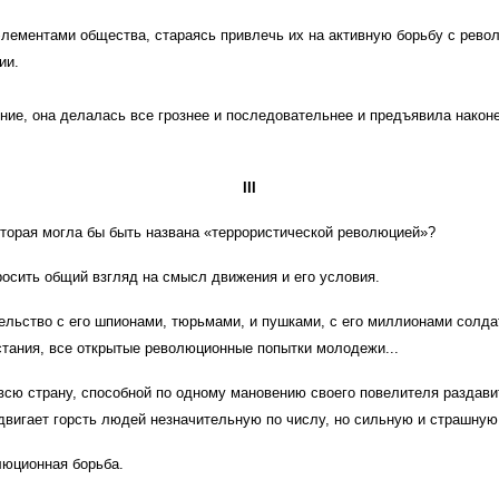
элементами общества, стараясь привлечь их на активную борьбу с рево
ии.
ние, она делалась все грознее и последовательнее и предъявила нако
III
торая могла бы быть названа «террористической революцией»?
росить общий взгляд на смысл движения и его условия.
ельство с его шпионами, тюрьмами, и пушками, с его миллионами солда
стания, все открытые революционные попытки молодежи...
сю страну, способной по одному мановению своего повелителя раздавит
вигает горсть людей незначительную по числу, но сильную и страшную
люционная борьба.