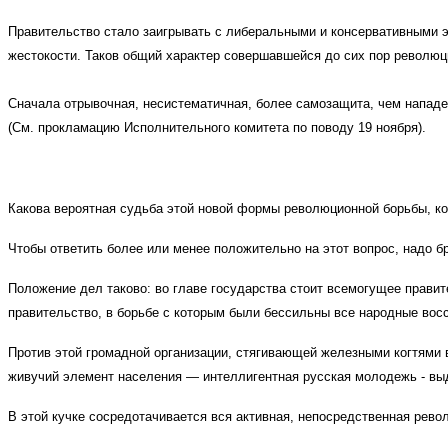
Правительство стало заигрывать с либеральными и консервативными 
жестокости. Таков общий характер совершавшейся до сих пор революц
Сначала отрывочная, несистематичная, более самозащита, чем нападе
(См. прокламацию Исполнительного комитета по поводу 19 ноября).
Какова вероятная судьба этой новой формы революционной борьбы, ко
Чтобы ответить более или менее положительно на этот вопрос, надо б
Положение дел таково: во главе государства стоит всемогущее правит
правительство, в борьбе с которым были бессильны все народные вос
Против этой громадной организации, стягивающей железными когтями в
живучий элемент населения — интеллигентная русская молодежь - выд
В этой кучке сосредотачивается вся активная, непосредственная рево