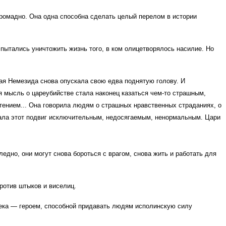
громадно. Она одна способна сделать целый перелом в истории
пытались уничтожить жизнь того, в ком олицетворялось насилие. Но
ая Немезида снова опускала свою едва поднятую голову. И
 мысль о цареубийстве стала наконец казаться чем-то страшным,
тением... Она говорила людям о страшных нравственных страданиях, о
елала этот подвиг исключительным, недосягаемым, ненормальным. Цари
едно, они могут снова бороться с врагом, снова жить и работать для
против штыков и виселиц.
овека — героем, способной придавать людям исполинскую силу