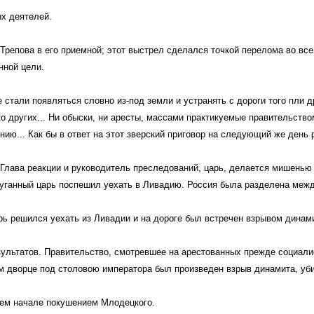
х деятелей.
а Трепова в его приемной; этот выстрел сделался точкой перелома во в
нной цели.
 стали появляться словно из-под земли и устранять с дороги того пли д
ко других... Ни обыски, ни аресты, массами практикуемые правительств
ию... Как бы в ответ на этот зверский приговор на следующий же день 
 Глава реакции и руководитель преследований, царь, делается мишенью
спуганный царь поспешил уехать в Ливадию. Россия была разделена межд
арь решился уехать из Ливадии и на дороге был встречен взрывом динам
зультатов. Правительство, смотревшее на арестованных прежде социалис
м дворце под столовою императора был произведен взрыв динамита, убив
оем начале покушением Млодецкого.