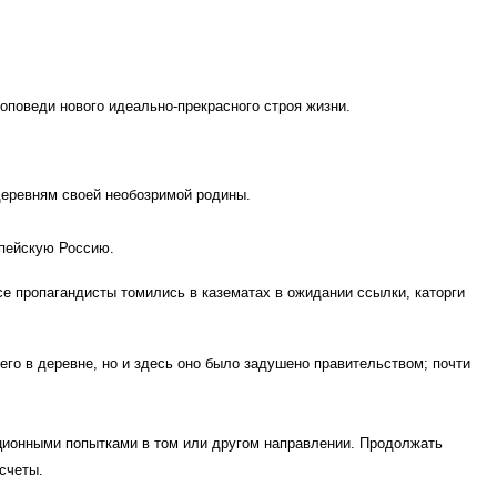
оповеди нового идеально-прекрасного строя жизни.
 деревням своей необозримой родины.
опейскую Россию.
се пропагандисты томились в казематах в ожидании ссылки, каторги
его в деревне, но и здесь оно было задушено правительством; почти
юционными попытками в том или другом направлении. Продолжать
счеты.