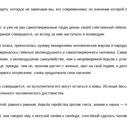
рту, которую не замечаем мы, его современники, но значение которой 
, и уже не раз самоотверженные люди ценою своей собственной гибели 
ираном совершался, но вслед за ним наступало и возмездие.
 плаха, приносилась кумиру монархизма человеческая жертва и народн
мрачалось гибелью великодушного и самоотверженного человека. Самая
янии, о великодушном самоубийстве, чем о непримиримой борьбе с угне
е, прежде, чем он, окончив расчет с жизнью, шел на свой подвиг, и д
первого потрясения, снова продолжали свои насилия.
совершается, но исполнители его могут остаться и живы. Исчезая бессл
вленного человеческого достоинства.
ой, равного равным; борьба геройства против гнета, знания и науки — 
т, она говорит ему о могучей любви к свободе, способной сделать чел