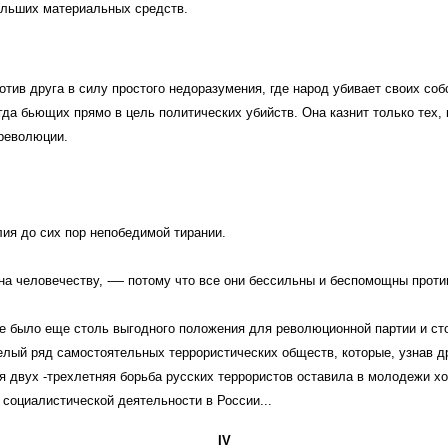
больших материальных средств.
ив друга в силу простого недоразумения, где народ убивает своих собст
гда бьющих прямо в цель политических убийств. Она казнит только тех,
революции.
ия до сих пор непобедимой тирании.
на человечеству, -— потому что все они бессильны и беспомощны против
е было еще столь выгодного положения для революционной партии и ст
лый ряд самостоятельных террористических обществ, которые, узнав др
я двух -трехлетняя борьба русских террористов оставила в молодежи хот
 социалистической деятельности в России...
IV