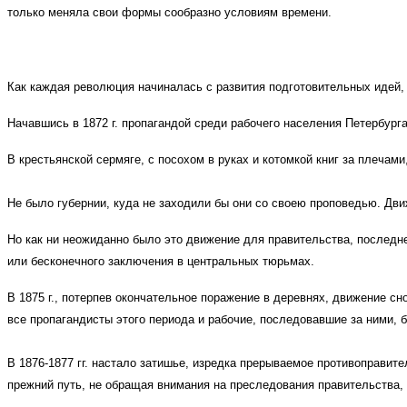
только меняла свои формы сообразно условиям времени.
Как каждая революция начиналась с развития подготовительных идей, 
Начавшись в 1872 г. пропагандой среди рабочего населения Петербург
В крестьянской сермяге, с посохом в руках и котомкой книг за плечам
Не было губернии, куда не заходили бы они со своею проповедью. Дви
Но как ни неожиданно было это движение для правительства, последне
или бесконечного заключения в центральных тюрьмах.
В 1875 г., потерпев окончательное поражение в деревнях, движение сн
все пропагандисты этого периода и рабочие, последовавшие за ними, 
В 1876-1877 гг. настало затишье, изредка прерываемое противоправи
прежний путь, не обращая внимания на преследования правительства,