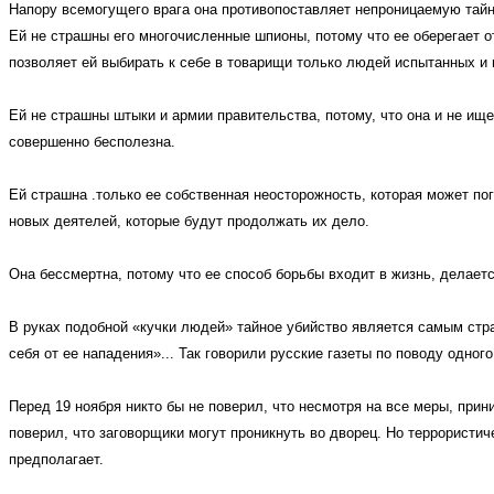
Напору всемогущего врага она противопоставляет непроницаемую тайн
Ей не страшны его многочисленные шпионы, потому что ее оберегает 
позволяет ей выбирать к себе в товарищи только людей испытанных и н
Ей не страшны штыки и армии правительства, потому, что она и не ище
совершенно бесполезна.
Ей страшна .только ее собственная неосторожность, которая может п
новых деятелей, которые будут продолжать их дело.
Она бессмертна, потому что ее способ борьбы входит в жизнь, делает
В руках подобной «кучки людей» тайное убийство является самым стр
себя от ее нападения»... Так говорили русские газеты по поводу одног
Перед 19 ноября никто бы не поверил, что несмотря на все меры, при
поверил, что заговорщики могут проникнуть во дворец. Но террористич
предполагает.