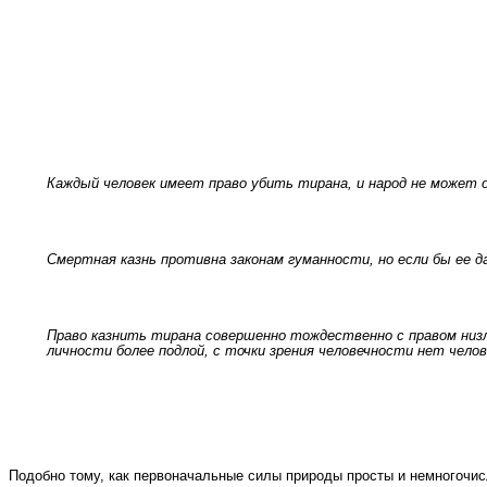
Каждый
человек
имеет
право
убить
тирана, и народ
не может
Смертная казнь
противна законам гуманности,
но
если бы ее д
Право казнить
тирана совершенно
тождественно с правом низл
личности более подлой, с точки
зрения
человечности
нет
челов
Подобно тому, как первоначальные силы природы просты и немногочис