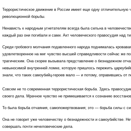
Террористическое движение в России имеет еще одну отличительную че
революционной борьбы.
Ненависть к народным угнетателям всегда была сильна в человечестве
каждый раз они погибали и сами. Акт человеческого правосудия над т
Среди гробового молчания подавленного народа поднималась кровавая
удовлетворенное на миг чувство высшей справедливости сейчас же по
трагическим. Она скорее вызывала представление о безнадежном отча
невыносимой внутренней ломке, которую пришлось пережить цареубийц
знали, что таких самоубийц-героев мало — и потому, оправившись от 
Совсем не то современная террористическая борьба. Здесь правосудие 
своего дела. Мрачное чувство не примешивается к сознанию восстано
То была борьба отчаяния, самопожертвования; это — борьба силы с сил
Она не говорит уже человечеству о безнадежности и самоубийстве. Не
совершать почти нечеловеческие дела.