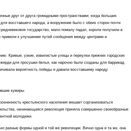
енные друг от друга громадными пространствами; когда больших
 для восставшего народа, а вооружение было с обеих сторон почти
редневековое государство, мало помалу падал, короли получили в
в привели к улучшению путей сообщения между центрами и
ию. Кривые, узкие, извилистые улицы и переулки прежних городских
 жерди для просушки белья, как нарочно были созданы для баррикад.
личивали вероятность победы и давали восставшему народу
ившие кумиры.
розненность крестьянского населения мешает сорганизоваться
ительства, начинающаяся революция приняла совершенно своеобразные
гентной молодежи.
ько разные формы одной и той же революции. Вечно одна и та же, она