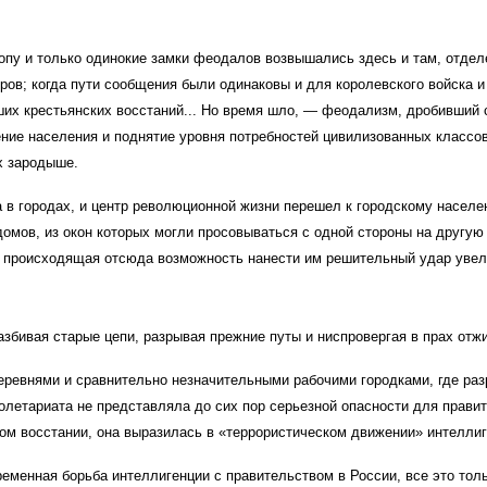
опу и только одинокие замки феодалов возвышались здесь и там, отдел
ров; когда пути сообщения были одинаковы и для королевского войска и
их крестьянских восстаний... Но время шло, — феодализм, дробивший с
ение населения и поднятие уровня потребностей цивилизованных классо
х зародыше.
в городах, и центр революционной жизни перешел к городскому населен
омов, из окон которых могли просовываться с одной стороны на другую
 и происходящая отсюда возможность нанести им решительный удар уве
азбивая старые цепи, разрывая прежние путы и ниспровергая в прах отж
еревнями и сравнительно незначительными рабочими городками, где раз
ролетариата не представляла до сих пор серьезной опасности для прав
ом восстании, она выразилась в «террористическом движении» интелли
ременная борьба интеллигенции с правительством в России, все это тол