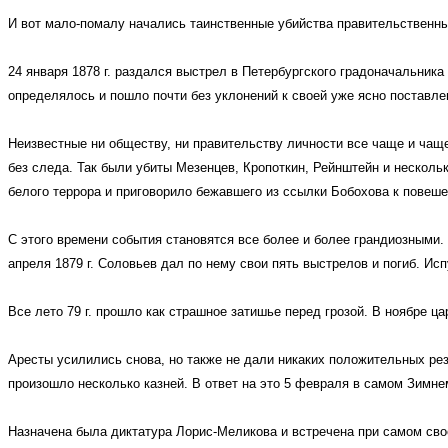
И вот мало-помалу начались таинственные убийства правительственны
24 января 1878 г. раздался выстрел в Петербургского градоначальник
определялось и пошло почти без уклонений к своей уже ясно поставле
Неизвестные ни обществу, ни правительству личности все чаще и чаще
без следа. Так были убиты Мезенцев, Кропоткин, Рейнштейн и несколь
белого террора и приговорило бежавшего из ссылки Бобохова к повешен
С этого времени события становятся все более и более грандиозными.
апреля 1879 г. Соловьев дал по нему свои пять выстрелов и погиб. И
Все лето 79 г. прошло как страшное затишье перед грозой. В ноябре ц
Аресты усилились снова, но также не дали никаких положительных ре
произошло несколько казней. В ответ на это 5 февраля в самом Зимне
Назначена была диктатура Лорис-Меликова и встречена при самом св