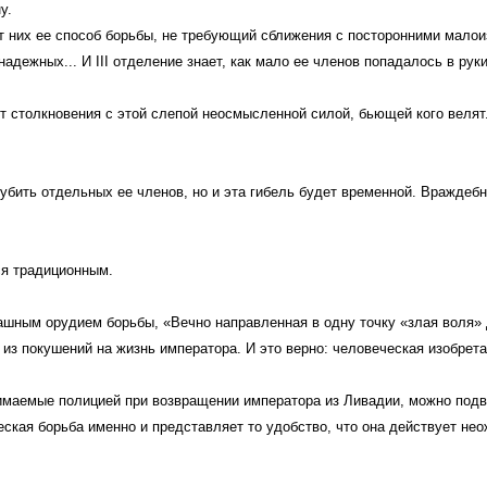
у.
от них ее способ борьбы, не требующий сближения с посторонними малои
адежных... И III отделение знает, как мало ее членов попадалось в рук
т столкновения с этой слепой неосмысленной силой, бьющей кого велят.
огубить отдельных ее членов, но и эта гибель будет временной. Вражде
ся традиционным.
ашным орудием борьбы, «Вечно направленная в одну точку «злая воля» 
о из покушений на жизнь императора. И это верно: человеческая изобрета
нимаемые полицией при возвращении императора из Ливадии, можно подв
еская борьба именно и представляет то удобство, что она действует не