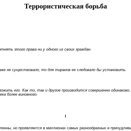
Террористическая борьба
отнять этого права ни у одного из своих граждан.
аже не существовало,
то
для
тиранов
ее следовало
бы установить.
ожить его. Как
то,
так
и другое производится
совершенно одинаково,
ека более виновного.
I
ленны, но проявляются в миллионах самых разнообразных и причудливых