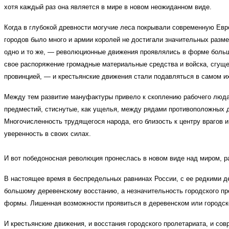
хотя каждый раз она является в мире в новом неожиданном виде.
Когда в глубокой древности могучие леса покрывали современную Евр
городов было много и армии королей не достигали значительных разме
одно и то же, — революционные движения проявлялись в форме больш
свое распоряжение громадные материальные средства и войска, сгущ
провинцией, — и крестьянские движения стали подавляться в самом и
Между тем развитие мануфактуры привело к скоплению рабочего люда 
предместий, стиснутые, как ущелья, между рядами противоположных д
Многочисленность трудящегося народа, его близость к центру врагов
уверенность в своих силах.
И вот победоносная революция пронеслась в новом виде над миром, р
В настоящее время в беспредельных равнинах России, с ее редкими д
большому деревенскому восстанию, а незначительность городского п
формы. Лишенная возможности проявиться в деревенском или городск
И крестьянские движения, и восстания городского пролетариата, и сов