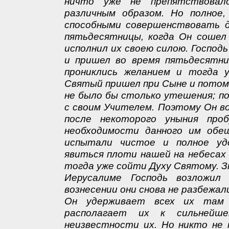
ничто уже не препятствовал
различным образом. Но полное
способными совершенствовать д
пятьдесятницы, когда Он сошел 
исполнил их своею силою. Господ
и пришел во время пятьдесятни
прониклись желанием и тогда 
Святый пришел при Сыне и потом 
не было бы столько утешения; п
с своим Учителем. Поэтому Он в
после некоторого уныния про
необходимости данного им обе
испытали чистое и полное удо
явиться плоти нашей на небесах
тогда уже сойти Духу Святому. З
Иерусалиме Господь возложи
вознесении они снова не разбежали
Он удерживает всех их там 
располагает их к сильнейш
неизвестности их. Но никто не 