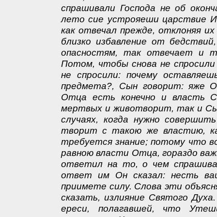
спрашивали Господа не об оконч
лето сие устрояеши царствие Ис
как отвечал прежде, отклоняя и
близко избавление от бедствий,
опасностям, так отвечает и те
Потом, чтобы снова не спросили
не спросили: почему оставляеш
предмета?, Сын говорит: яже О
Отца есть конечно и власть 
мертвых и животворит, так и Сы
случаях, когда нужно совершить
творит с такою же властию, ка
требуется знание; потому что в
равною власти Отца, гораздо важ
ответил на то, о чем спрашивал
ответ им Он сказал: несть ва
приимете силу. Слова эти объяс
сказать, излияние Святого Духа
ереси, полагавшей, что Уте