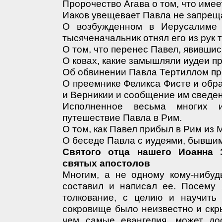
Пророчество Агава о том, что имее
Иаков увещевает Павла не запрещ
О возбужденном в Иерусалиме 
тысяченачальник отнял его из рук 
О том, что перенес Павел, явившись
О ковах, какие замышляли иудеи пр
Об обвинении Павла Тертиллом пре
О преемнике Феликса Фисте и обр
и Верникии и сообщение им сведен
Исполненное весьма многих 
путешествие Павла в Рим.
О том, как Павел прибыл в Рим из 
О беседе Павла с иудеями, бывшим
Святого отца нашего Иоанна 
святых апостолов
Многим, а не одному кому-нибудь
составил и написал ее. Посему 
толкование, с целию и научить
сокровище было неизвестно и скр
чем самые евангелия, может до