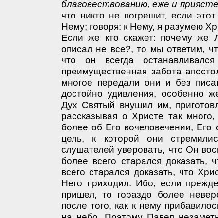
благовествованию, еже и прияст
что никто не погрешит, если этот
Нему; говоря: к Нему, я разумею Хр
Если же кто скажет: почему же 
описал не все?, то мы ответим, ч
что он всегда останавливалс
преимущественная забота апостол
многое передали они и без писан
достойно удивления, особенно ж
Дух Святый внушил им, приготовл
рассказывая о Христе так много,
более об Его вочеловечении, Его 
цель, к которой они стремилис
слушателей уверовать, что Он вос
более всего старался доказать, 
всего старался доказать, что Хри
Него приходил. Ибо, если прежд
пришел, то гораздо более невер
после того, как к нему прибавило
на небо. Поэтому Павел незамет