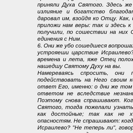
приняли Духа Святого. Здесь же
излияние и богатство благода
даровал им, взойдя ко Отцу. Как,
приложи нам веры: так и здесь к
получили, по сошествии на них 
единения с Ним.
6. Они же убо сошедшеся вопрошах
устрояеши царствие Исраилево?
времена и лета, яже Отец полож
нашедшу Святому Духу на вы.
Намереваясь спросить, они
подействовать на Него своим к
ответ Его, именно: о дни же том
ответом не вследствие незнан
Поэтому снова спрашивают. Ко
Святого, тогда пожелали узнать
как достойные; так как не х
опасностям. Не спрашивают: когд
Исраилево? "Не теперь ли", гово