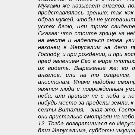
Мужами же называет ангелов, по
представлялось зрению; так как
образ мужей, чтобы не устрашит
устех двою, или триех свидете
Сказав: что стоите зряще на не
на месте и надеяться снова уви
наконец в Иерусалим на дело п
Господу, и при рождении, и при вос
пред явлением Его в мире плотию
их видеть. Выражение же: во 
ангелов, или на то озарение
апостолам. Иначе надобно смотр
явятся люди с поврежденным умо
неба, или пришел не с неба и не
нибудь место за пределы земли, 
секты Виталия, - зная это, Госпо
они пристально смотрели на небо
12. Тогда возвратишася во Иеру
близ Иерусалима, субботы имущия