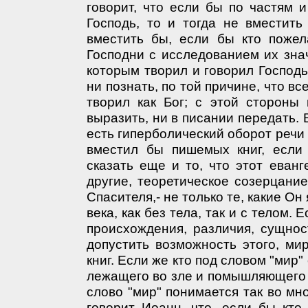
говорит, что если бы по частям и
Господь, то и тогда не вместит
вместить бы, если бы кто пожел
Господни с исследованием их знач
которым творил и говорил Господь
ни познать, по той причине, что вс
творил как Бог; с этой стороны
выразить, ни в писании передать. 
есть гиперболический оборот речи 
вместил бы пишемых книг, если
сказать еще и то, что этот еванг
другие, теоретическое созерцание
Спасителя,- не только те, какие Он
века, как без тела, так и с телом.
происхождения, различия, сущност
допустить возможность этого, м
книг. Если же кто под словом "мир"
лежащего во зле и помышляющего о
слово "мир" понимается так во мн
говорит Иоанн, что, если бы кто