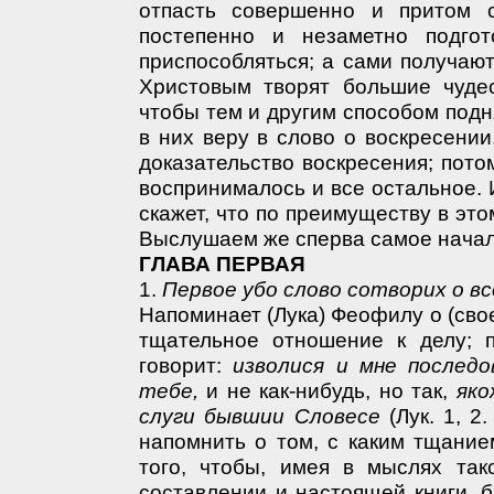
отпасть совершенно и притом 
постепенно и незаметно подго
приспособляться; а сами получаю
Христовым творят большие чуде
чтобы тем и другим способом подн
в них веру в слово о воскресении
доказательство воскресения; пото
воспринималось и все остальное. И
скажет, что по преимуществу в это
Выслушаем же сперва самое начал
ГЛАВА ПЕРВАЯ
1.
Первое убо слово сотворих о вс
Напоминает (Лука) Феофилу о (свое
тщательное отношение к делу; п
говорит:
изволися и мне послед
тебе,
и не как-нибудь, но так,
яко
слуги бывшии Словесе
(Лук. 1, 2
напомнить о том, с каким тщание
того, чтобы, имея в мыслях та
составлении и настоящей книги, 