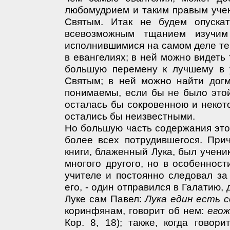
любомудрием и таким правым уче
Святым. Итак не будем опускат
всевозможным тщанием изучи
исполнившимися на самом деле те
в евангелиях; в ней можно видеть
большую перемену к лучшему в 
Святым; в ней можно найти догм
понимаемы, если бы не было этой
осталась бы сокровенною и некот
остались бы неизвестными.
Но большую часть содержания это
более всех потрудившегося. При
книги, блаженный Лука, был учени
многого другого, но в особенност
учителе и постоянно следовал за
его, - один отправился в Галатию,
Луке сам Павел:
Лука един есть 
коринфянам, говорит об нем:
егож
Кор. 8, 18); также, когда говори