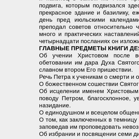
подвига, которым подвизался зде
прекрасное здание и базилику, е
день пред июльскими календам
преподал советов относительно 
много и практических наставлени
четырнадцати посланиях он изложи
ГЛАВНЫЕ ПРЕДМЕТЫ КНИГИ Д
Об учении Христовом после в
обетовании им дара Духа Святого
славном втором Его пришествии.
Речь Петра к ученикам о смерти и
О божественном сошествии Святог
Об исцелении именем Христовым 
поводу Петром, благосклонное, 
назидание.
О единодушном и всецелом общен
О том, как заключенных в темницу
заповедав им проповедовать нево
Об избрании и посвящении семи д