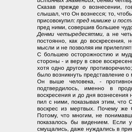
Сказав прежде о вознесении, го
слышал, что Он вознесся; то, чтобы
присовокупил:
пред нимиже и пост
пред ними, совершив большее чудо
Денми четыредесятми,
а не четы
постоянно, как до воскресения, 
мысли и не позволяя им прилеплят
С большею осторожностию и мудр
стороны - и веру в свое воскресе
хотя одно другому противоречило
было возникнуть представление о м
Он выше человека, - противн
подтвердилось, именно в про
воскресения и до дня вознесения 
пил с ними, показывая этим, что 
воскрес из мертвых. Почему же 
Потому, что многим, не понимав
показалось бы видением. Если 
смущались, даже нуждались в при