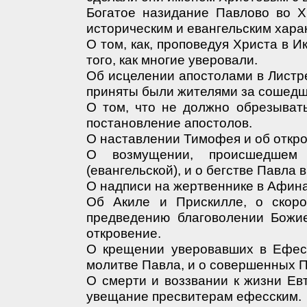
Богатое назидание Павлово во Х
историческим и евангельским хара
О том, как, проповедуя Христа в И
того, как многие уверовали.
Об исцелении апостолами в Листре
приняты были жителями за сошедши
О том, что не должно обрезыват
постановление апостолов.
О наставлении Тимофея и об откро
О возмущении, происшедшем 
(евангельской), и о бегстве Павла
О надписи на жертвеннике в Афина
Об Акиле и Прискилле, о скор
предведению благоволении Божи
откровение.
О крещении уверовавших в Ефесе
молитве Павла, и о совершенных 
О смерти и воззвании к жизни Ев
увещание пресвитерам ефесским.