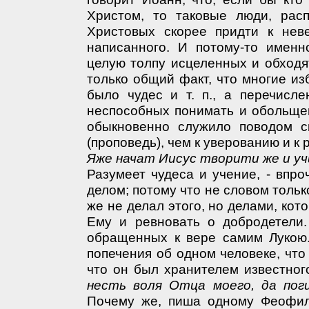
Христом, то таковые люди, рас
Христовых скорее придти к нев
написанного. И потому-то именн
целую толпу исцеленных и обходя
только общий факт, что многие из
было чудес и т. п., а перечисл
неспособных понимать и обольще
обыкновенно служило поводом с
(проповедь), чем к уверованию и к
Яже начат Иисус творити же и уч
Разумеет чудеса и учение, - впро
делом; потому что не словом тольк
же не делал этого, но делами, ко
Ему и ревновать о добродетели
обращенных к вере самим Лукою.
попечения об одном человеке, что
что он был хранителем известного
несть воля Отца моего, да пог
Почему же, пиша одному Феофилу