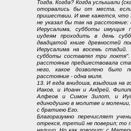
Тогда. Когда? Когда услышали (ск
оторвались бы от места, есл
пришествии. И мне кажется, что 
не указал бы так на расстояние:
Иерусалима, субботы имущия п
иудеям проходить в день суб
двадцатой книге древностей п
Иерусалима на восемь стадий. 
субботы составлял три локтя".
расстояние предшествовала ста
него, какое дозволено было 
расстояние - одна миля.
13. И егда внидоша, взыдоша на 
Иаков, и Иоанн и Андрей, Фили
Алфеов и Симон Зилот, и Иуд
единодушно в молитве и молении
с братиею Его.
Благоразумно перечисляет учени
отрекся, третий не поверил; то 
налицо. Но как говорит: с Мате