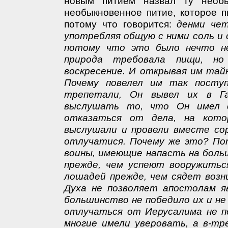
новым питием назвал ту необ
необыкновенное питие, которое п
потому что говорится:
денми че
употребляя общую с ними соль и о
потому что это было нечто не
природа требовала пищи, но
воскресение. И открывая им тайн
Почему повелел им так посту
трепетали, Он вывел их в Га
выслушать то, что Он имел 
отказаться от дела, на кото
выслушали и провели вместе сор
отлучатися. Почему же это? Пот
воины, имеющие напасть на боль
прежде, чем успеют вооружитьс
лошадей прежде, чем сядет возн
Духа не позволяет апостолам я
большинство не победило их и не
отлучаться от Иерусалима не по
многие имели уверовать, а в-тр