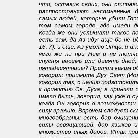
что, оставив своих, они отправ
распространяют несомненные д
самых людей, которые убили Госп
том самом городе, где имели д
Когда же они услышали такое по
есть вам, да Аз иду: аще бо не 
16, 7); и еще: Аз умолю Отца, и и
чего же не при Нем и не тотч
спустя восемь или девять дней,
пятьдесятницы? Притом каким об
говорил: приимите Дух Свят (Иоа
говорил так, с целию подготовит
к принятию Св. Духа; а приняли 
имело быть, говорил, как уже о
когда Он говорил о возможности
силу вражию. Впрочем следует ск
многообразны: есть дар очищени
силы освящающей, дар языков и
множество иных даров. Итак при