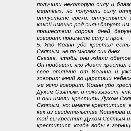
получили некоторую силу и благ
мертвых, но получили силу отп
отпустите грехи, отпустятся им
какой именно род силы дарует им.
прошествии сорока дней дару
говорит: приимете силу и проч.
5. Яко Иоанн убо крестил ест
Святым, не по мнозех сих днех.
Сказав, чтобы они ждали обетов
Он прибавил: яко Иоанн крестил 
свое отличие от Иоанна и уже 
говорил: мний во царствии небесн
же ясно говорит: Иоанн убо кре
Духом Святым, и показывает, что
и они имели крестить Духом Свя
Святым, но: имате креститися, 
как из свидетельства Иоаннова 
той вы крестит Духом Святым и о
креститися, когда воды в горниц