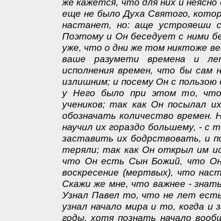
же кажется, что для них и неясно
еще не было Духа Святого, кото
настанет, но: аще устрояеши с
Поэтому и Он беседует с ними б
уже, что о дни же том никтоже ве
ваше разумети времена и ле
исполнения времен, что бы сам 
излишним; и посему Он с пользою
у Него было при этом то, что
учеников; так как Он посылал и
обозначать количество времен. 
научил их гораздо большему, - с 
заставить их бодрствовать, и по
теряли; так как Он открыл им и
что Он есть Сын Божий, что Он
воскресение (мертвых), что нас
Скажи же мне, что важнее - знат
Узнал Павел то, что не лет есть 
узнал начало мира и то, когда и 
годы, хотя познать начало вооб