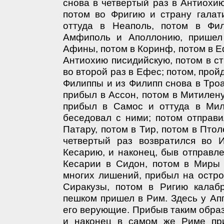
снова в четвертый раз в Антиохию
потом во Фригию и страну галат
оттуда в Неаполь, потом в Фил
Амфиполь и Аполлонию, пришел 
Афины, потом в Коринф, потом в Еф
Антиохию писидийскую, потом в ст
во второй раз в Ефес; потом, прой
Филиппы и из Филипп снова в Троа
прибыл в Ассон, потом в Митилену
прибыл в Самос и оттуда в Миле
беседовал с ними; потом отправи
Патару, потом в Тир, потом в Птол
четвертый раз возвратился во 
Кесарию, и наконец, быв отправл
Кесарии в Сидон, потом в Миры 
многих лишений, прибыл на остро
Сиракузы, потом в Ригию калаб
пешком пришел в Рим. Здесь у Ап
его верующие. Прибыв таким образ
и наконец в самом же Риме при