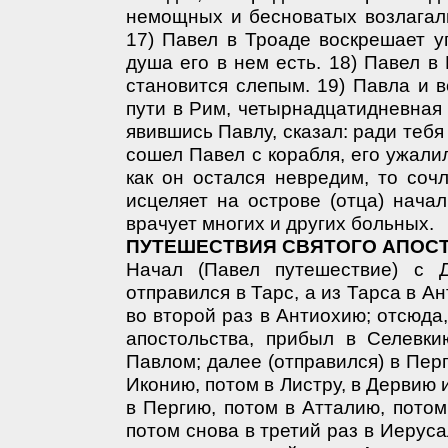
немощных и бесноватых возлагали
17) Павел в Троаде воскрешает у
душа его в нем есть. 18) Павел в
становится слепым. 19) Павла и в
пути в Рим, четырнадцатидневная 
явившись Павлу, сказал: ради тебя 
сошел Павел с корабля, его ужалил
как он остался невредим, то соч
исцеляет на острове (отца) нача
врачует многих и других больных.
ПУТЕШЕСТВИЯ СВЯТОГО АПОС
Начал (Павел путешествие) с 
отправился в Тарс, а из Тарса в А
во второй раз в Антиохию; отсюда
апостольства, прибыл в Селевки
Павлом; далее (отправился) в Пер
Иконию, потом в Листру, в Дервию
в Пергию, потом в Атталию, потом
потом снова в третий раз в Иерус