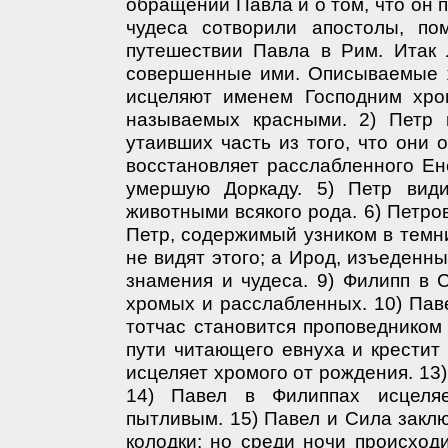
обращении Павла и о том, что он п
чудеса сотворили апостолы, п
путешествии Павла в Рим. Итак 
совершенные ими. Описываемые ж
исцеляют именем Господним хром
называемых красными. 2) Петр 
утаивших часть из того, что они 
восстановляет расслабленного Ен
умершую Доркаду. 5) Петр вид
животными всякого рода. 6) Петров
Петр, содержимый узником в темни
не видят этого; а Ирод, изъеденны
знамения и чудеса. 9) Филипп в 
хромых и расслабленных. 10) Паве
тотчас становится проповедником 
пути читающего евнуха и крестит
исцеляет хромого от рождения. 13
14) Павел в Филиппах исцеляе
пытливым. 15) Павел и Сила заклю
колодки; но среди ночи происход