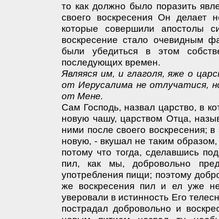
то как должно было поразить явл
своего воскресения Он делает 
которые совершили апостолы си
воскресение стало очевидным фа
были убедиться в этом собст
последующих времен.
Являяся им, и глаголя, яже о цар
от Иерусалима не отлучатися, 
от Мене.
Сам Господь, назвал царство, в к
новую чашу, царством Отца, назы
ними после своего воскресения; в
новую, - вкушал не таким образом,
потому что тогда, сделавшись по
пил, как мы, добровольно пред
употребления пищи; поэтому добр
же воскресения пил и ел уже не
уверовали в истинность Его телесн
пострадал добровольно и воскре