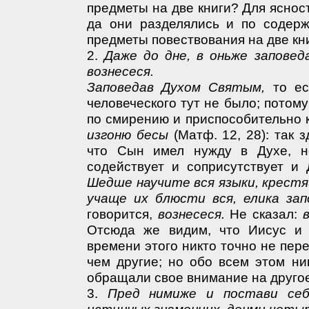
предметы на две книги? Для ясност
да они разделялись и по содерж
предметы повествования на две кни
2.
Даже до дне, в оньже запове
вознесеся.
Заповедав Духом Святым,
то ес
человеческого тут не было; потому
по смирению и приспособительно 
изгоню бесы
(Матф. 12, 28): так 
что Сын имел нужду в Духе, но
содействует и соприсутствует и
Шедше научите вся языки, крестя
учаще их блюсти вся, елика зап
говорится,
вознесеся.
Не сказал:
Отсюда же видим, что Иисус и 
времени этого никто точно не пер
чем другие; но обо всем этом ни
обращали свое внимание на другое
3.
Пред нимиже и постави себ
истинных знамениих, денми четы