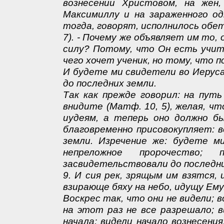
вознесении Христовом, на жен,
Максимиллу и на зараженного о
тогда, говорят, исполнилось обе
7). - Почему же объявляет им то,
силу? Потому, что Он есть учит
чего хочет ученик, но тому, что п
И будете ми свидетели во Иеруса
до последних земли.
Так как прежде говорил: на пут
внидите (Матф. 10, 5), желая, ч
иудеям, а теперь оно должно бы
благовременно присовокупляет: в
земли. Изречение же: будете м
непреложное пророчество
засвидетельствовали до последни
9. И сия рек, зрящым им взятся, 
взирающе бяху на небо, идущу Ему
Воскрес так, что они не видели; в
на этот раз не все разрешало; в
начала; видели начало вознесения