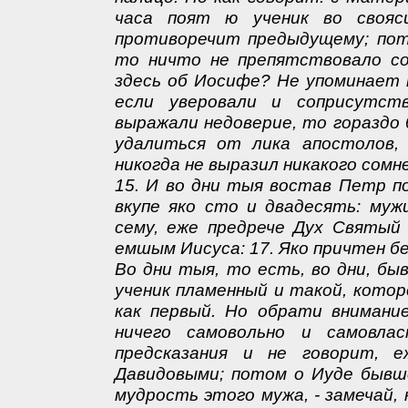
часа поят ю ученик во свояси
противоречит предыдущему; пот
то ничто не препятствовало со
здесь об Иосифе? Не упоминает 
если уверовали и соприсутст
выражали недоверие, то гораздо 
удалиться от лика апостолов,
никогда не выразил никакого сомн
15. И во дни тыя востав Петр по
вкупе яко сто и двадесять: муж
сему, еже предрече Дух Святый
емшым Иисуса: 17. Яко причтен бе
Во дни тыя, то есть, во дни, б
ученик пламенный и такой, котор
как первый. Но обрати внимание
ничего самовольно и самовла
предсказания и не говорит, 
Давидовыми; потом о Иуде бывш
мудрость этого мужа, - замечай, 