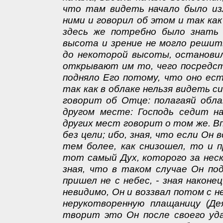
что там видеть начало было из
ними и говорил об этом и так как
здесь же потребно было знать 
высота и зрение не могло решить
до некоторой высоты, остановил
открывают им то, чего посредст
подняло Его потому, что оно ес
так как в облаке нельзя видеть с
говорит об Отце: полагаяй облак
другом месте: Господь седит на
других мест говорит о том же. Вп
без цели; ибо, зная, что если Он 
тем более, как снизошел, то и 
тот самый Дух, которого за неск
зная, что в таком случае Он по
пришел не с небес, - зная наконе
невидимо, Он и воззвал потом с 
нерукотворенную плащаницу (Дея
творит это Он после своего уда