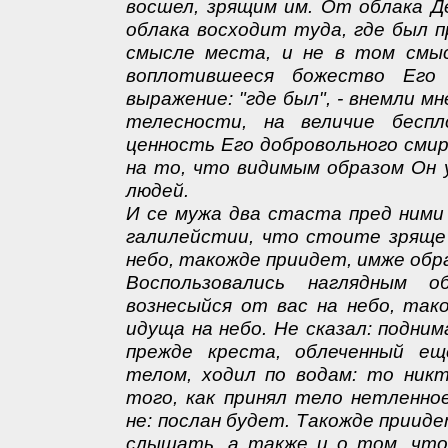
восшел, зрящим им. От облака Д
облака восходит туда, где был п
смысле места, и не в том смы
воплотившееся божество Его 
выражение: "где был", - внемли м
телесности, на величие бесп
ценность Его добровольного сми
на то, что видимым образом Он 
людей.
И се мужа два стаста пред ними 
галилейстии, что стоите зряще 
небо, такожде приидет, имже обр
Воспользовались наглядным о
вознесыйся от вас на небо, так
идуща на небо. Не сказал: подним
прежде креста, облеченный е
телом, ходил по водам: то никт
того, как принял тело нетленное
не: послан будет. Такожде прииде
слышать, а также и о том, что 