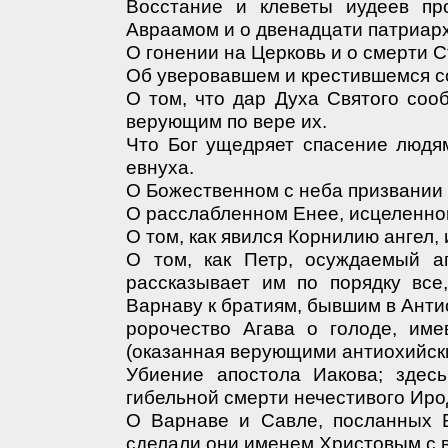
Восстание и клеветы иудеев пр
Авраамом и о двенадцати патриарх
О гонении на Церковь и о смерти 
Об уверовавшем и крестившемся с
О том, что дар Духа Святого соо
верующим по вере их.
Что Бог ущедряет спасение людя
евнуха.
О Божественном с неба призвании 
О расслабленном Енее, исцеленно
О том, как явился Корнилию ангел, 
О том, как Петр, осуждаемый а
рассказывает им по порядку все
Варнаву к братиям, бывшим в Анти
ророчество Агава о голоде, им
(оказанная верующими антиохийски
Убиение апостола Иакова; здес
гибельной смерти нечестивого Иро
О Варнаве и Савле, посланных Б
сделали они именем Христовым с 