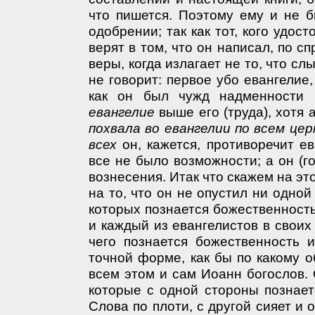
что пишется. Поэтому ему и не 
одобрении; так как тот, кого удос
верят в том, что он написал, по 
веры, когда излагает не то, что сл
не говорит: первое убо евангелие,
как он был чужд надменности 
евангелие
выше его (труда), хотя а
похвала во евангелии по всем цер
всех
он, кажется, противоречит ев
все не было возможности; а он (г
вознесения. Итак что скажем на э
на то, что он не опустил ни одно
которых познается божественность
и каждый из евангелистов в своих 
чего познается божественность 
точной форме, как бы по какому 
всем этом и сам Иоанн богослов. 
которые с одной стороны познае
Слова по плоти, с другой сияет и 