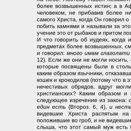
более возвышенных истин; а в А
человеком, не прибавив более ни
самого Христа, когда Он говорил о
побить камнями и называли за это
учение это от рыбаков и притом по
И что говорить об иудеях, когда
предметах более возвышенных, с
и говорил:
много имам глаголати
12). Если же они не могли носить,
которые посвящены были в столь
каким образом язычники, отказавши
кошек и крокодилов (потому что в э
нечестивых обрядов, вдруг могл
христианских? Каким образом и
следующее изречение из закона:
един есть
(Второз. 6, 4),
и нест
видевшие Христа распятым на
положившие во гроб, и не видевшие
слыша, что этот самый муж есть 