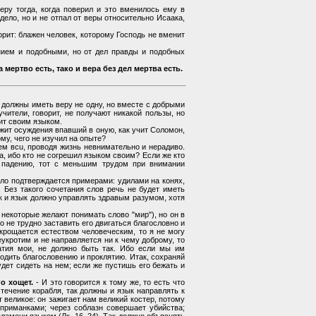
ру тогда, когда поверил и это вменилось ему в
 дело, но и не отпал от веры относительно Исаака,
рит: блажен человек, которому Господь не вменит
анием и подобными, но от дел правды и подобных
мертво есть, тако и вера без дел мертва есть.
 должны иметь веру не одну, но вместе с добрыми
чители, говорит, не получают никакой пользы, но
шит своим языком.
ежит осуждения впавший в оную, как учит Соломон,
ому, чего не изучил на опыте?
ем вcu, проводя жизнь невнимательно и нерадиво.
а, ибо кто не согрешил языком своим? Если же кто
к падению, тот с меньшим трудом при внимании
ло подтверждается примерами: удилами на конях,
. Без такого сочетания слов речь не будет иметь
к и язык должно управлять здравым разумом, хотя
некоторые желают понимать слово "мир"), но он в
о не трудно заставить его двигаться благословно и
крощается естеством человеческим, то я не могу
неукротим и не направляется ни к чему доброму, то
атия мои, не должно быть так. Ибо если мы им
одить благословению и проклятию. Итак, сохраняй
удет сидеть на нем; если же пустишь его бежать и
о хощет.
- И это говорится к тому же, то есть что
течение корабля, так должны и язык направлять к
т великое: он зажигает нам великий костер, потому
приманками; через соблазн совершает убийства;