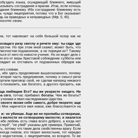
 обуздать языка, осуждающий ближнего, живущий
казывать сострадание и врагам. Итак, если хочешь
радания ближнему Ибо сострадание ближнему есть
ь чуждо лицеприятия, потому что и Бог оказывает
ь на праведных и неправедных (Мф. 5, 45).
похотях своих.
ем, тот навлекает на себя большой позор как не
осящаго ризу светлу и речете ему: ты сяди зде
ерстни. Но при этом иной скажет, может быть, что
лагочестии подзаконном, а не порицая их? Такому
ься от него по новости учения. Но он ведет дело с
ло его от веры Христовой соблюдение субботы или
ждает их отставать от подзаконных обрядов как
 его словам.
, ибо здесь продолжение вышесказанного, почему
о вторая часть предложения, почему и смысл речи
ртили приговор свой, не сделав наперед никакого
похвалить, как богатого, а другого презреть, как
беща любящим Его? вы же укористе нищаго. Не
а сего
, тотчас прибавил:
богаты
. Чем же богаты?
 ученики и явил наследниками Царства.
своего якоже себе самого, добре творите; аще
 Мне наречется имя новое, еже благословится на
ь и: не убиеши. Аще же не прелюбы сотвориши,
ез милости не сотворшему милости; и хвалится
бо любовь есть глава всего доброго, а когда нет
йствуй", "не убий" указаны для примера. Примечай,
ть, потому что такие дела свойственны врагу. Если
иногда гневом, кто творит милостыню, тот нередко
с недостатком, с лицеприятием, но всецело. То же