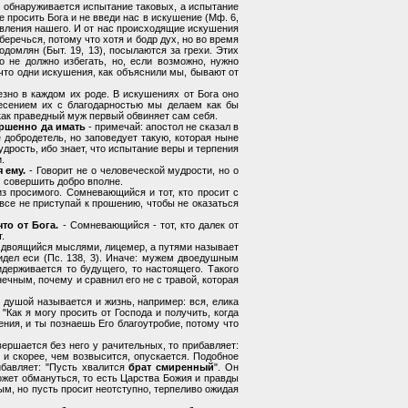
х обнаруживается испытание таковых, а испытание
е просить Бога и не введи нас в искушение (Мф. 6,
авления нашего. И от нас происходящие искушения
еречься, потому что хотя и бодр дух, но во время
домлян (Быт. 19, 13), посылаются за грехи. Этих
 не должно избегать, но, если возможно, нужно
что одни искушения, как объяснили мы, бывают от
езно в каждом их роде. В искушениях от Бога оно
несением их с благодарностью мы делаем как бы
 как праведный муж первый обвиняет сам себя.
ершенно да имать
- примечай: апостол не сказал в
е добродетель, но заповедует такую, которая ныне
дрость, ибо знает, что испытание веры и терпения
.
 ему.
- Говорит не о человеческой мудрости, но о
м совершить добро вполне.
 из просимого. Сомневающийся и тот, кто просит с
овсе не приступай к прошению, чтобы не оказаться
то от Бога.
- Сомневающийся - тот, кто далек от
.
 двоящийся мыслями, лицемер, а путями называет
идел еси (Пс. 138, 3). Иначе: мужем двоедушным
держивается то будущего, то настоящего. Такого
ечным, почему и сравнил его не с травой, которая
 душой называется и жизнь, например: вся, елика
 "Как я могу просить от Господа и получить, когда
ения, и ты познаешь Его благоутробие, потому что
вершается без него у рачительных, то прибавляет:
и скорее, чем возвысится, опускается. Подобное
бавляет: "Пусть хвалится
брат смиренный
". Он
может обмануться, то есть Царства Божия и правды
рдым, но пусть просит неотступно, терпеливо ожидая