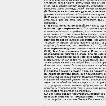
клятвопреступлениями присвояет чужое; воспаляет
это место, если в тексте читать "коло геенны", к
Итак, язык, опаляя колесо рождения, оскверняет 
колесо не разнятся между собой по виду как круг
(5) Такожде же и язык мал уд есть, и вельми
двигаться и язык, ибо он небольшой член, а делает
(6) И язык огнь, лепота неправды; сице и язы
есть огонь, ибо как огонь все истребляет, так 
неправды.
(7-8) Всяко бо естество зверей же и птиц, га
исполнь яда смертоносна.
- Эту причину долж
производят великое, и прибавил, что так и язык 
иной скажет, что язык, хотя небольшой член, но п
по природе, то тем более может он укротить свой
Никтоже может от человек укротити
- это долж
то ужели не укротит он собственного языка? Так
подобает, братие моя, сим тако бывати (ст. 10),
яда смертоносна
должно понимать как пояснение
(9-12) Тем благословляем Бога и Отца, и т
возлюбленная, сим тако бывати. Еда ли источ
смоквы? такожде ни един источник слану и сл
клятва.
Апостол хочет тронуть слушателей. Если н
то же орудие на зло и на добро? Никто из благо
большое расстояние. Если не простишь оскорбив
долги так же, как сам ты прощаешь должникам свои
(13-16) Кто премудр и худог в вас, да покаже
ни лжите на истину; несть сия премудрость с
начальствовать и хвалящиеся мудростью мира се
слушателей новизной учения, отчего и ереси пр
людях от подобной же безрассудности, и говорит,
это, предварительно похвалив доброго учителя.
некоторым уподоблением тому, к чему есть рвени
Называется так и оговор со злоречием.
(17-18) А яже свыше премудрость, первее убо
правды в мире сеется творящим мир.
-
Чиста
,
этом подробно рассуждает Павел в Послании к ко