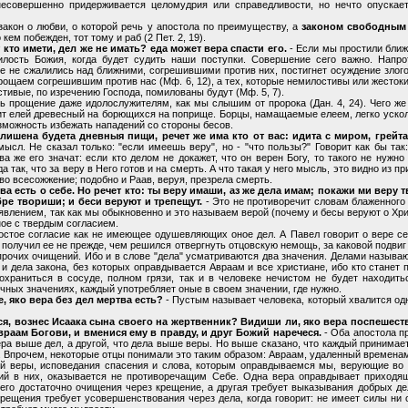
есовершенно придерживается целомудрия или справедливости, но нечто опускает
акон о любви, о которой речь у апостола по преимуществу, а
законом свободным
кем побежден, тот тому и раб (2 Пет. 2, 19).
т кто имети, дел же не имать? еда может вера спасти его.
- Если мы простили ближ
лость Божия, когда будет судить наши поступки. Совершение сего важно. Напрот
е не сжалились над ближними, согрешившими против них, постигнет осуждение злого 
прощаем согрешившим против нас (Мф. 6, 12), а тех, которые немилостивы или жесток
стивые, по изречению Господа, помилованы будут (Мф. 5, 7).
ь прощение даже идолослужителям, как мы слышим от пророка (Дан. 4, 24). Чего ж
дит елей древесный на борющихся на поприще. Борцы, намащаемые елеем, легко уско
зможность избежать нападений со стороны бесов.
и лишена будета дневныя пищи, речет же има кто от вас: идита с миром, грейт
сл. Не сказал только: "если имеешь веру", но - "что пользы?" Говорит как бы так
 же его значат: если кто делом не докажет, что он верен Богу, то такого не нужно
а так, что за веру в Него готов и на смерть. А что такая у него мысль, это видно из п
 во всесожжение; подобно и Раав, веруя, презрела смерть.
тва есть о себе. Но речет кто: ты веру имаши, аз же дела имам; покажи ми веру т
бре твориши; и беси веруют и трепещут.
- Это не противоречит словам блаженного 
 явлением, так как мы обыкновенно и это называем верой (почему и бесы веруют о Хри
ое с твердым согласием.
стое согласие как не имеющее одушевляющих оное дел. А Павел говорит о вере сер
получил ее не прежде, чем решился отвергнуть отцовскую немощь, за каковой подвиг 
 прочих очищений. Ибо и в слове "дела" усматриваются два значения. Делами называ
и дела закона, без которых оправдывается Авраам и все христиане, ибо кто станет п
охраниться в сосуде, полном грязи, так и в человеке нечистом не будет находит
ичных значениях, каждый употребляет оные в своем значении, где нужно.
е, яко вера без дел мертва есть?
- Пустым называет человека, который хвалится одн
ася, вознес Исаака сына своего на жертвенник? Видиши ли, яко вера поспешест
раам Богови, и вменися ему в правду, и друг Божий наречеся.
- Оба апостола п
а выше дел, а другой, что дела выше веры. Но выше сказано, что каждый принимает 
 Впрочем, некоторые отцы понимали это таким образом: Авраам, удаленный временами, 
ной веры, исповедания спасения и слова, которым оправдываемся мы, верующие во Х
ий в них, оказывается не противоречащим Себе. Одна вера оправдывает приходящ
 него достаточно очищения через крещение, а другая требует выказывания добрых де
 крещения требует усовершенствования через дела, когда говорит: не имеет силы ни 