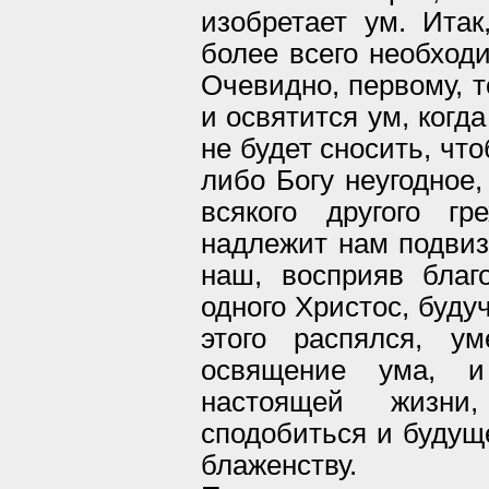
изобретает ум. Итак
более всего необход
Очевидно, первому, т
и освятится ум, когд
не будет сносить, чт
либо Богу неугодное,
всякого другого гр
надлежит нам подвиз
наш, восприяв благ
одного Христос, буду
этого распялся, у
освящение ума, и
настоящей жизни
сподобиться и будуще
блаженству.