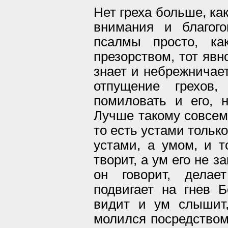
Нет греха больше, ка
внимания и благого
псалмы просто, ка
презорством, тот явно
знает и небрежничает
отпущение грехов
помиловать и его, н
Лучше такому совсем 
то есть устами тольк
устами, а умом, и т
творит, а ум его не з
он говорит, делае
подвигает на гнев Б
видит и ум слышит,
молился посредством 