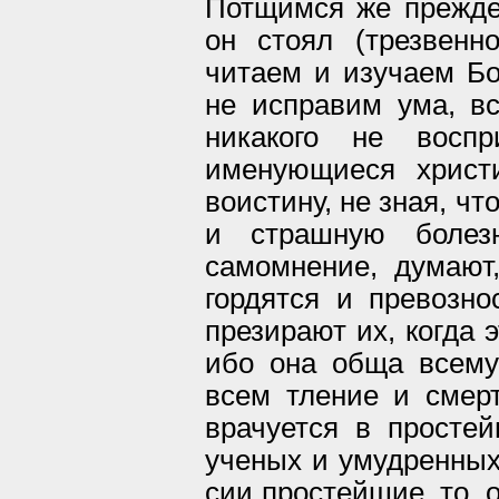
Потщимся же прежде 
он стоял (трезвенн
читаем и изучаем Б
не исправим ума, в
никакого не воспр
именующиеся христ
воистину, не зная, чт
и страшную болез
самомнение, думают
гордятся и превозн
презирают их, когда 
ибо она обща всему
всем тление и смерт
врачуется в просте
ученых и умудренных
сии простейшие, то, 