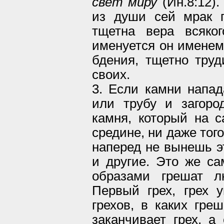
свет миру
(Ин.8:12).
из души сей мрак п
тщетна вера всяког
именуется он именем
бдения, тщетно труд
своих.
3. Если камни напад
или трубу и загоро
камня, который на с
средине, ни даже того
наперед не вынешь эт
и другие. Это же с
образами грешат л
Первый грех, грех 
грехов, в каких гре
заканчивает грех, а