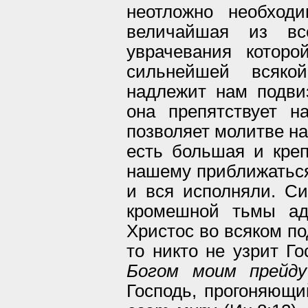
неотложно необход
величайшая из вс
уврачевания которо
сильнейшей всяко
надлежит нам подви
она препятствует н
позволяет молитве на
есть большая и креп
нашему приближаться 
и вся исполняли. С
кромешной тьмы адс
Христос во всяком п
то никто не узрит Го
Богом моим прейд
Господь, прогоняющи