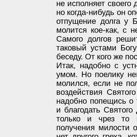
не исполняет своего 
но когда-нибудь он о
отпущение долга у Б
молится кое-как, с н
Самого долгов реши
таковый устами Богу
беседу. От кого же п
Итак, надобно с ус
умом. Но поелику не
молился, если не по
воздействия Святого
надобно попещись о 
и благодать Святого
только и чрез то 
получения милости от
нет другого греха, к