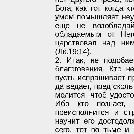
Бога, как тот, когда 
умом помышляет неу
еще не возоблада
обладаемым от Него
царствовал над ним
(Лк.19:14).
2. Итак, не подоба
благоговения. Кто н
пусть испрашивает пр
да ведает, пред скол
молится, чтоб удосто
Ибо кто познает, 
преисполнится и ст
научит его достодол
сего, тот во тьме и