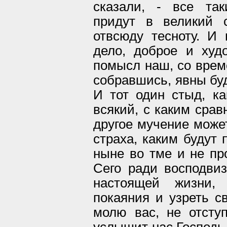
сказали, - все та
придут в великий 
отвсюду тесноту. И 
дело, доброе и худ
помысл наш, со врем
собравшись, явны буд
И тот один стыд, ка
всякий, с каким сра
другое мучение може
страха, каким будут
ныне во тме и не п
Сего ради восподвиз
настоящей жизни,
покаяния и узреть св
молю вас, не отсту
услышит нас Господь 