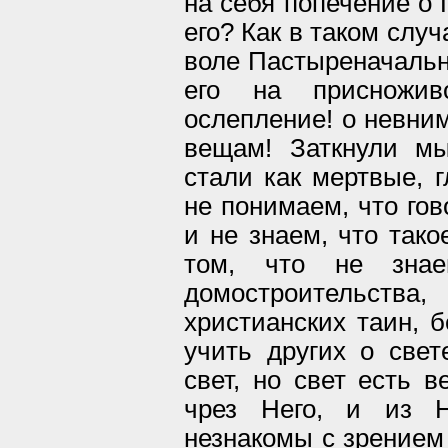
на себя попечение о 
его? Как в таком слу
воле Пастыреначальн
его на присножи
ослепление! о невни
вещам! Заткнули м
стали как мертвые, г
не понимаем, что го
и не знаем, что тако
том, что не знае
домостроительства
христианских таин, б
учить других о свет
свет, но свет есть в
чрез Него, и из 
незнакомы с зрением 