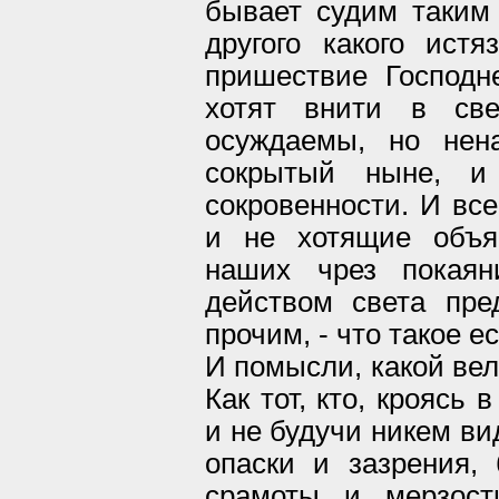
бывает судим таким 
другого какого истя
пришествие Господн
хотят внити в с
осуждаемы, но нена
сокрытый ныне, и
сокровенности. И вс
и не хотящие объя
наших чрез покаян
действом света пр
прочим, - что такое 
И помысли, какой вел
Как тот, кто, кроясь
и не будучи никем ви
опаски и зазрения, 
срамоты и мерзост