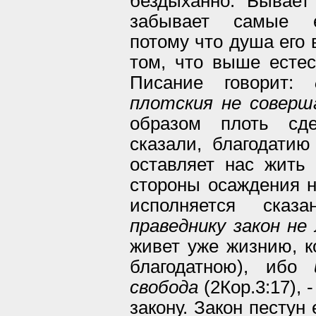
бездыханно. Бывает
забывает самые ес
потому что душа его 
том, что выше естес
Писание говорит:
плотския не совер
образом плоть сд
сказали, благодатию
оставляет нас жить 
стороны осаждения н
исполняется сказ
праведнику закон не
живет уже жизнию, к
благодатною), ибо
свобода
(2Кор.3:17), 
закону. Закон пестун