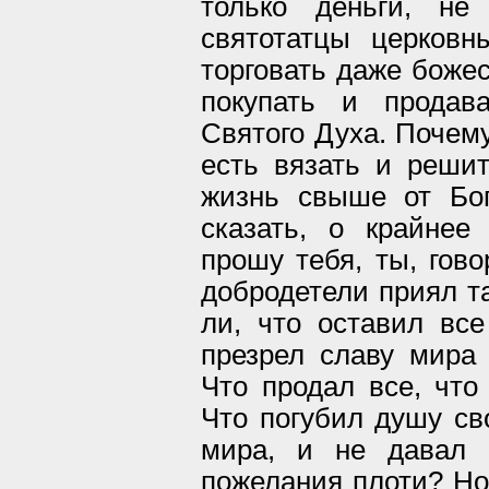
только деньги, не
святотатцы церков
торговать даже божес
покупать и продав
Святого Духа. Почему
есть вязать и реши
жизнь свыше от Бог
сказать, о крайнее
прошу тебя, ты, гово
добродетели приял т
ли, что оставил вс
презрел славу мира
Что продал все, что
Что погубил душу св
мира, и не давал 
пожелания плоти? Но,