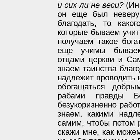
и сих ли не веси?
(Ин.
он еще был неверу
благодать, то како
которые бываем учит
получаем такое бога
еще учимы бываем
отцами церкви и Са
знаем таинства благо
надлежит проводить 
обогащаться добры
рабами правды Б
безукоризненно работ
знаем, какими надл
самим, чтобы потом р
скажи мне, как може