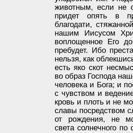
животным, если не о
придет опять в пр
благодати, стяжанн
нашим Иисусом Хри
воплощенное Его до
пребудет. Ибо прест
нельзя, как облекшис
есть яко скот несмы
во образ Господа наш
человека и Бога; и п
с чувством и ведени
кровь и плоть и не м
славы посредством сл
от рождения, не м
света солнечного по