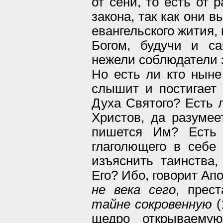
от сени, то есть от 
закона, так как они 
евангельского жития,
Богом, будучи и са
нежели соблюдатели 
Но есть ли кто нын
слышит и постигает с
Духа Святого? Есть 
Христов, да разумее
пишется Им? Есть
глаголющего в себе
изъяснить таинства,
Его? Ибо, говорит Ап
не века сего
, прес
тайне сокровенную
(
щедро открываему