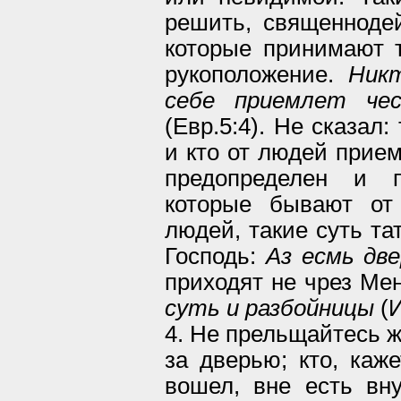
решить, священнодей
которые принимают 
рукоположение.
Ник
себе приемлет че
(Евр.5:4). Не сказал:
и кто от людей прием
предопределен и п
которые бывают от
людей, такие суть та
Господь:
Аз есмь две
приходят не чрез Ме
суть и разбойницы
(И
4. Не прельщайтесь же
за дверью; кто, каже
вошел, вне есть вну