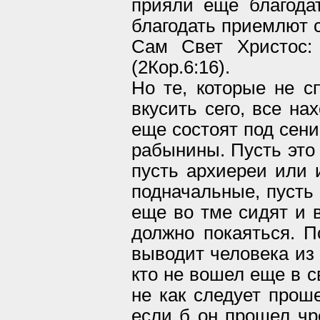
прияли еще благода
благодать приемлют с
Сам Свет Христос
(2Кор.6:16).
Но те, которые не с
вкусить сего, все на
еще состоят под сени
рабынины. Пусть это 
пусть архиереи или 
подначальные, пусть
еще во тме сидят и в
должно покаяться. П
выводит человека из 
кто не вошел еще в св
не как следует прош
если б он прошел чр