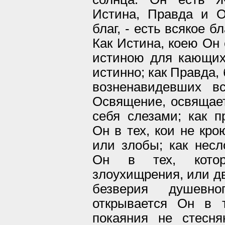
Истина, Правда и О
благ, - есть всякое б
Как Истина, коею Он 
истиною для кающи
истинно; как Правда,
возненавидевших в
Освящение, освящае
себя слезами; как п
Он в тех, кои не кро
или злобы; как нес
Он в тех, кото
злоухищрения, или д
безверия душевно
открывается Он в 
покаяния не стесн