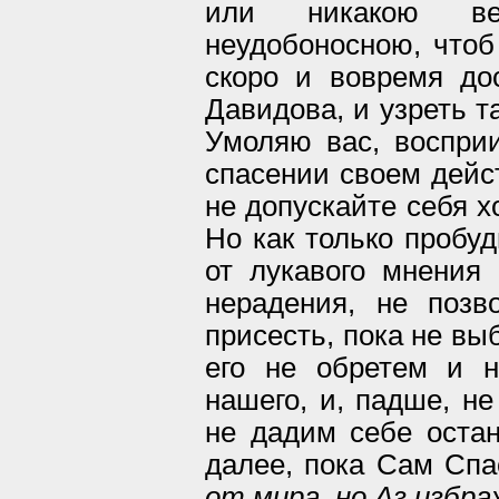
или никакою ве
неудобоносною, что
скоро и вовремя до
Давидова, и узреть т
Умоляю вас, воспри
спасении своем дейс
не допускайте себя х
Но как только пробуд
от лукавого мнения 
нерадения, не позв
присесть, пока не вы
его не обретем и 
нашего, и, падше, не
не дадим себе остан
далее, пока Сам Спа
от мира, но Аз избра