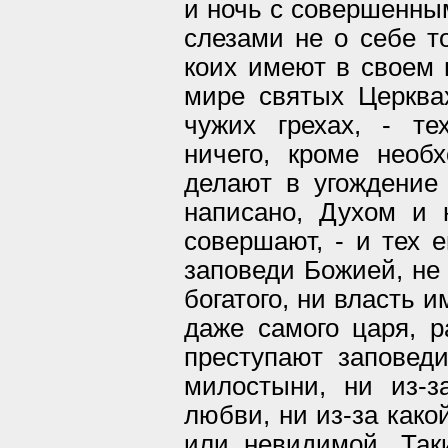
и ночь с совершенны
слезами не о себе то
коих имеют в своем 
мире святых Церква
чужих грехах, - те
ничего, кроме необ
делают в угождение 
написано, Духом и 
совершают, - и тех 
заповеди Божией, не 
богатого, ни власть 
даже самого царя, р
преступают заповед
милостыни, ни из-з
любви, ни из-за како
или невидимой. Так