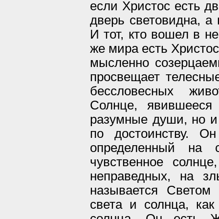
если Христос есть дв
дверь световидна, а 
И тот, кто вошел в н
же мира есть Христос
мысленно созерцаем
просвещает телесные
бессловесных жив
Солнце, явившееся
разумные души, но и 
по достоинству. О
определенный на с
чувственное солнц
неправедных, на зл
называется Светом
света и солнца, ка
солнца. Он есть Ж