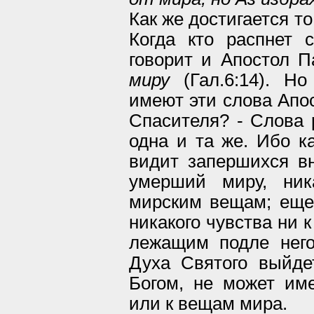
Как же достигается т
Когда кто распнет 
говорит и Апостол 
миру
(Гал.6:14). Но
имеют эти слова Апо
Спасителя? - Слова 
одна и та же. Ибо к
видит запершихся вн
умерший миру, ник
мирским вещам; еще:
никакого чувства ни 
лежащим подле него,
Духа Святого выйде
Богом, не может име
или к вещам мира.