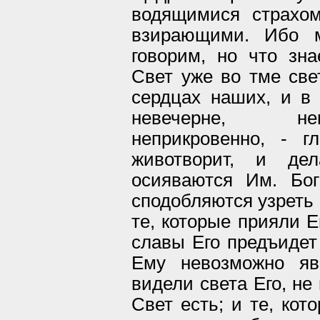
водящимися страхо
взирающими. Ибо м
говорим, но что зна
Свет уже во тме свет
сердцах наших, и в
невечерне, неп
неприкровенно, - гл
животворит, и дел
осияваются Им. Бог
сподобляются узреть Е
те, которые прияли Е
славы Его предъидет 
Ему невозможно яв
видели света Его, не
Свет есть; и те, кот