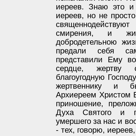
иереев. Знаю это и
иереев, но не просто
священнодействую
смирения, и жи
добродетельною жиз
предали себя са
представили Ему во
сердце, жертву 
благоугодную Господ
жертвеннику и б
Архиереем Христом Б
приношение, прело
Духа Святого и п
умершего за нас и во
- тех, говорю, иереев